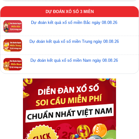
🤑 Loto gan:
66 – 04 – 99 – 31 – 95
DỰ ĐOÁN XỔ SỐ 3 MIỀN
🤑 Cặp số về nhiều nhất:
77 – 56 – 66 – 57 – 64
Dự đoán kết quả xổ số miền Bắc ngày 08.08.26
🤑 Thống kê giải tám Quảng Bình:
11 – 17 – 65 – 36 – 40 –
24 – 41
Dự đoán kết quả xổ số miền Trung ngày 08.08.26
🤑 TK 2 số cuối giải ĐB:
01 – 85 – 27 – 82 – 56 – 69 – 67
🌟 3. Dự đoán và Soi cầu bạch thủ xs
Dự đoán kết quả xổ số miền Nam ngày 08.08.26
miền Trung ngày 18/12/2025 : Xem
các con lô đẹp trong ngày tại bên
dưới:
Soi cầu và phân tích tìm cầu bạch thủ đài miền Trung từ các
vị trí trong bảng kết quả xổ số có lô rơi liên tục trong 3 kỳ liên
tiếp để được tổng hợp lại tại bảng soi cầu XSMT ngày
18/12/2025 dưới đây, mời anh em tham khảo nhé:
Soi cầu lô tô bạch thủ Bình Định 18/12/2025