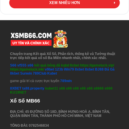
XEM NHIỀU HƠN
Chuyên trang Kết quả Xổ Số, Phân tích, thống kê và Tường thuật
trực tiếp kết quả xổ số Ba Miền nhanh nhất, chính xác nhất.
S66
vf555
s66
kết quả bóng đá
kqbd
8xbet
https://gameluck.vip/
https://gameluck.ink/
v9bet
123b
Win79
8xbet
8xbet
BJ88 Đá Gà
8kbet
Sunwin
789Club
Kubet
game giải trí cá cược trực tuyến
789win
8XBET
ta88.property
kubet11
s66
s66
s66
s66
s66
s6666
s666
KU19NET
Xổ Số MB66
ĐỊA CHỈ: 45 ĐƯỜNG SỐ 18D, BÌNH HƯNG HOÀ A, BÌNH TÂN,
QUẬN BÌNH TÂN, THÀNH PHỐ HỒ CHÍ MINH, VIỆT NAM
TỔNG ĐÀI: 0782546834