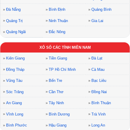
hôm nay ngày 18/12/2025:
Đà Nẵng
Bình Định
Quảng Bình
🤑 Loto gan:
72 – 26 – 29 – 33 – 07
Quảng Trị
Ninh Thuận
Gia Lai
🤑 Cặp số về nhiều nhất:
12 – 68 – 75 – 27 – 57
🤑 Thống kê giải tám Bình Định:
76 – 14 – 10 – 00 – 72 – 45
Quảng Ngãi
Đắc Nông
– 17
XỔ SỐ CÁC TỈNH MIỀN NAM
🤑 TK 2 số cuối giải ĐB:
85 – 69 – 22 – 66 – 55 – 38 – 13
Dự đoán soi cầu và thống kê XS Quảng Trị
Kiên Giang
Tiền Giang
Đà Lạt
hôm nay ngày 18/12/2025:
Đồng Tháp
TP Hồ Chí Minh
Cà Mau
🤑 Loto gan:
67 – 58 – 38 – 37 – 66
Vũng Tàu
Bến Tre
Bạc Liêu
🤑 Cặp số về nhiều nhất:
62 – 58 – 96 – 22 – 12
Sóc Trăng
Cần Thơ
Đồng Nai
🤑 Thống kê giải tám Quảng Trị:
68 – 57 – 61 – 10 – 48 – 44
– 44
An Giang
Tây Ninh
Bình Thuận
🤑 TK 2 số cuối giải ĐB:
79 – 16 – 54 – 33 – 34 – 95 – 31
Vĩnh Long
Bình Dương
Trà Vinh
Dự đoán soi cầu và thống kê XS Quảng Bình
Bình Phước
Hậu Giang
Long An
hôm nay ngày 18/12/2025: