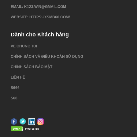
EMAIL:
K123.WIN@GMAIL.COM
WEBSITE: HTTPS://XSMB66.COM/
Dành cho Khách hàng
VỀ CHÚNG TÔI
CHÍNH SÁCH VÀ ĐIỀU KHOẢN SỬ DỤNG
CHÍNH SÁCH BẢO MẬT
LIÊN HỆ
S666
S66