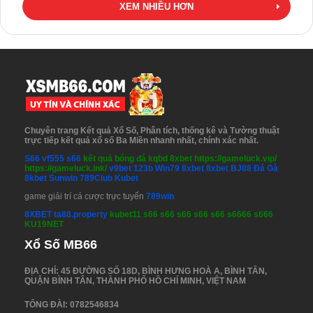
XEM NHIỀU HƠN
Chuyên trang Kết quả Xổ Số, Phân tích, thống kê và Tường thuật
trực tiếp kết quả xổ số Ba Miền nhanh nhất, chính xác nhất.
S66
vf555
s66
kết quả bóng đá
kqbd
8xbet
https://gameluck.vip/
https://gameluck.ink/
v9bet
123b
Win79
8xbet
8xbet
BJ88 Đá Gà
8kbet
Sunwin
789Club
Kubet
game giải trí cá cược trực tuyến
789win
8XBET
ta88.property
kubet11
s66
s66
s66
s66
s66
s6666
s666
KU19NET
Xổ Số MB66
ĐỊA CHỈ: 45 ĐƯỜNG SỐ 18D, BÌNH HƯNG HOÀ A, BÌNH TÂN,
QUẬN BÌNH TÂN, THÀNH PHỐ HỒ CHÍ MINH, VIỆT NAM
TỔNG ĐÀI: 0782546834