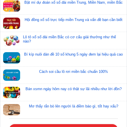
Bật mí dự đoán xổ số đài miền Trung, Miền Nam, miền Bắc
Lưu ý:
Các dự đoán
trên đây của xổ số Miền Trung
19/01/2026 chỉ mang tính chất tham khảo,cảm ơn các
bạn đã tin tưởng
xsmb66
. Chúc các bạn may mắn!
Hội đồng xổ số trực tiếp miền Trung và vấn đề bạn cần biết
Tham khảo thêm thông tin của các dự đoán miền nam
ngày 19/01/2026: xsmb66.com, diendan.xsmb66.com.
Lô tô xổ số đài miền Bắc có cơ cấu giải thưởng như thế
nào?
Có thể bạn quan tâm
Dự đoán kết quả xổ số miền Trung ngày 09/08/2026
Bí kíp nuôi dàn đề 10 số khung 5 ngày đem lại hiệu quả cao
Dự đoán kết quả xổ số miền Nam ngày 09/08/2026
Dự đoán kết quả xổ số miền Bắc ngày 09/08/2026
Cách soi cầu lô rơi miền bắc chuẩn 100%
Bán xsmn ngày hôm nay có thật sự lãi nhiều như lời đồn?
Mơ thấy rắn bò lên người là điềm báo gì, tốt hay xấu?