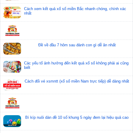
Cách xem kết quả xổ số miền Bắc nhanh chóng, chính xác
nhất
Đề về đầu 7 hôm sau đánh con gì dễ ăn nhất
Các yếu tố ảnh hưởng đến kết quả xổ số không phải ai cũng
biết
Cách đổi vé xsmntt (xổ số miền Nam trực tiếp) dễ dàng nhất
Bí kíp nuôi dàn đề 10 số khung 5 ngày đem lại hiệu quả cao
Bạch thủ lô tô rơi 3 ngày lô XSKH ngày 19/01/2026