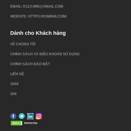
EMAIL:
K123.WIN@GMAIL.COM
WEBSITE: HTTPS://XSMB66.COM/
Dành cho Khách hàng
VỀ CHÚNG TÔI
CHÍNH SÁCH VÀ ĐIỀU KHOẢN SỬ DỤNG
CHÍNH SÁCH BẢO MẬT
LIÊN HỆ
S666
S66