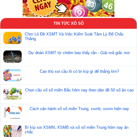
TIN TỨC XỔ SỐ
Chơi Lô Đề XSMT Và Việc Kiểm Soát Tâm Lý Để Chắc
Thắng
Dự đoán XSMT từ chiêm bao thấy rắn - Giải mã giấc mơ
Bạch thủ lô tô rơi 3 ngày lô XSKH ngày 19/05/2026
Cao thủ soi cầu lô có bí kíp gì để thắng lớn?
Soi cầu lô tô bạch thủ Quảng Nam
19/05/2026
Chọn cầu xổ số miền Bắc hôm nay theo dàn đề 50 số ăn cao
Cách vận hành xổ số miền Trung, xsmb, xsmn hiện nay
Bí kíp soi XSMN, XSMB và xổ số miền Trung hôm nay ăn
chắc