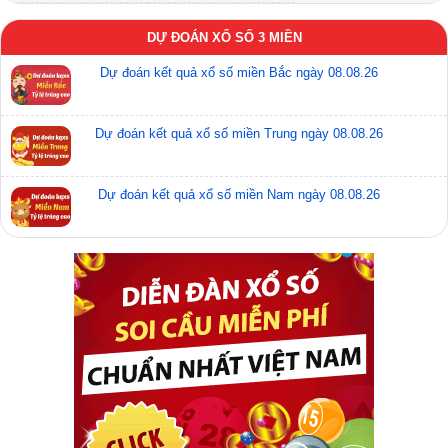
Soi cầu lô tô bạch thủ Đak Lak 19/05/2026
DỰ ĐOÁN XỔ SỐ 3 MIỀN
Dự đoán kết quả xổ số miền Bắc ngày 08.08.26
Dự đoán kết quả xổ số miền Trung ngày 08.08.26
Dự đoán kết quả xổ số miền Nam ngày 08.08.26