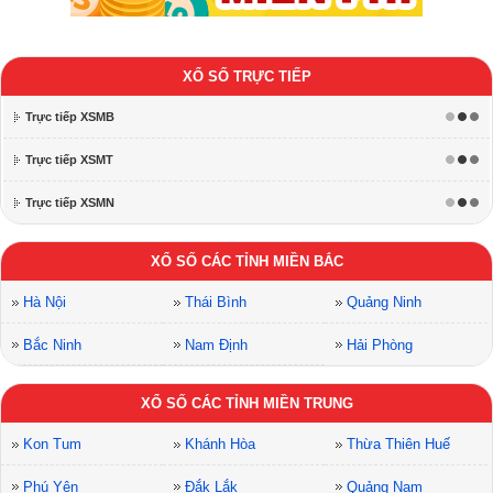
🤑 Bao lô 2 số:
25 – 75 – 98
🌟 2. Dự đoán và soi cầu xổ số miền
Trung ngày 19/05/2026:
XỔ SỐ TRỰC TIẾP
Trực tiếp XSMB
Dự đoán kết quả xổ số
và soi cầu tổng hợp hôm nay sẽ đưa
ra cho anh em thông tin của những cặp lô đẹp, những bộ số
Trực tiếp XSMT
đầu đuôi lô tô vip, giải đặc biệt, giải tám xổ số kiến thiết miền
Trung xuất hiện trong thời gian 7 kỳ gần đây nhất của xổ số
Đà Nẵng và xổ số Khánh Hòa để anh em soi cầu chọn cặp
Trực tiếp XSMN
số may mắn nhất trong ngày 19/05/2026 với độ chính xác ăn
cao:
XỔ SỐ CÁC TỈNH MIỀN BẮC
Dự đoán soi cầu và thống kê XS Đak Lak
Hà Nội
Thái Bình
Quảng Ninh
hôm nay ngày 19/05/2026:
Bắc Ninh
Nam Định
Hải Phòng
🤑 Loto gan:
81 – 00 – 07 – 83 – 69
🤑 Cặp số về nhiều nhất:
13 – 11 – 61 – 30 – 54
XỔ SỐ CÁC TỈNH MIỀN TRUNG
🤑 Thống kê giải tám Đak Lak:
75 – 49 – 05 – 91 – 82 – 08 –
Kon Tum
Khánh Hòa
Thừa Thiên Huế
61
Phú Yên
Đắk Lắk
Quảng Nam
🤑 TK 2 số cuối giải ĐB:
95 – 05 – 46 – 04 – 80 – 87 – 62