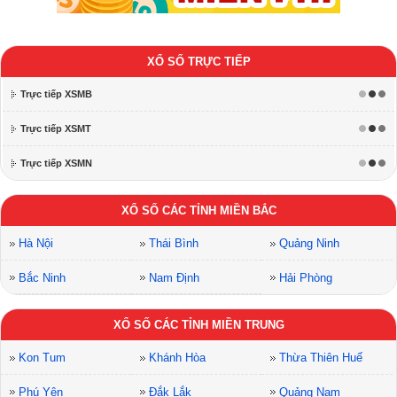
🤑 Bao lô 2 số:
45 – 95 – 16
🌟 2. Dự đoán và soi cầu xổ số miền
Trung ngày 20/05/2026:
XỔ SỐ TRỰC TIẾP
Trực tiếp XSMB
Dự đoán kết quả xổ số
và soi cầu tổng hợp hôm nay sẽ đưa
ra cho anh em thông tin của những cặp lô đẹp, những bộ số
Trực tiếp XSMT
đầu đuôi lô tô vip, giải đặc biệt, giải tám xổ số kiến thiết miền
Trung xuất hiện trong thời gian 7 kỳ gần đây nhất của xổ số
Đà Nẵng và xổ số Khánh Hòa để anh em soi cầu chọn cặp
Trực tiếp XSMN
số may mắn nhất trong ngày 20/05/2026 với độ chính xác ăn
cao:
XỔ SỐ CÁC TỈNH MIỀN BẮC
Dự đoán soi cầu và thống kê XS Đà Nẵng
Hà Nội
Thái Bình
Quảng Ninh
hôm nay ngày 20/05/2026:
Bắc Ninh
Nam Định
Hải Phòng
🤑 Loto gan:
30 – 18 – 02 – 99 – 07
🤑 Cặp số về nhiều nhất:
89 – 49 – 95 – 21 – 26
XỔ SỐ CÁC TỈNH MIỀN TRUNG
🤑 Thống kê giải tám Đà Nẵng:
90 – 53 – 98 – 43 – 05 – 46
Kon Tum
Khánh Hòa
Thừa Thiên Huế
– 09
Phú Yên
Đắk Lắk
Quảng Nam
🤑 TK 2 số cuối giải ĐB:
30 – 21 – 75 – 82 – 55 – 94 – 93