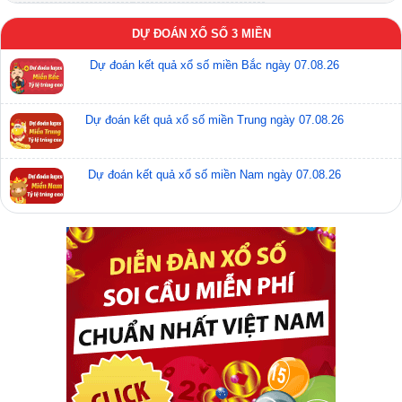
Soi cầu lô tô bạch thủ Đà Nẵng 20/05/2026
DỰ ĐOÁN XỔ SỐ 3 MIỀN
Dự đoán kết quả xổ số miền Bắc ngày 07.08.26
Dự đoán kết quả xổ số miền Trung ngày 07.08.26
Dự đoán kết quả xổ số miền Nam ngày 07.08.26