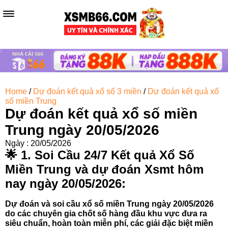
Home
/
Dự đoán kết quả xổ số 3 miền
/
Dự đoán kết quả xổ
số miền Trung
Dự đoán kết quả xổ số miền
Trung ngày 20/05/2026
Ngày : 20/05/2026
🌟 1.
Soi Cầu 24/7 Kết quả Xổ Số
Miền Trung và dự đoán Xsmt hôm
nay ngày 20/05/2026:
Dự đoán và soi cầu xổ số miền Trung ngày 20/05/2026
do các chuyên gia chốt số hàng đầu khu vực đưa ra
siêu chuẩn, hoàn toàn miễn phí, các giải đặc biệt miền