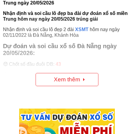
Trung ngày 20/05/2026
Nhận định và soi cầu lô đẹp ba đài dự đoán xổ số miền
Trung hôm nay ngày 20/05/2026 trúng giải
Nhận định và soi cầu lô đẹp 2 đài
XSMT
hôm nay ngày
02/11/2022 là Đà Nẵng, Khánh Hòa
Dự đoán và soi cầu xổ số Đà Nẵng ngày
20/05/2026:
🤑 Chốt số đầu đuôi DB:
43
🤑 Soi cầu giải tám:
60
Xem thêm
🤑 Bao lô 2 số:
38 – 30 – 35
Dự đoán và soi cầu xổ số Khánh Hòa ngày
20/05/2026:
🤑 Chốt số đầu đuôi DB:
79
🤑 Soi cầu giải tám:
19