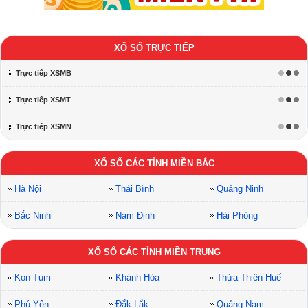
???? Bao lô 2 số:
62 – 33 – 93
???? 2. Dự đoán và soi cầu xổ số
miền Trung ngày 20/06/2023:
XỔ SỐ TRỰC TIẾP
Trực tiếp XSMB
Dự đoán kết quả xổ số
và soi cầu tổng hợp hôm nay sẽ đưa
ra cho anh em thông tin của những cặp lô đẹp, những bộ số
Trực tiếp XSMT
đầu đuôi lô tô vip, giải đặc biệt, giải tám xổ số kiến thiết miền
Trung xuất hiện trong thời gian 7 kỳ gần đây nhất của xổ số
Đà Nẵng và xổ số Khánh Hòa để anh em soi cầu chọn cặp
Trực tiếp XSMN
số may mắn nhất trong ngày 20/06/2023 với độ chính xác ăn
cao:
XỔ SỐ CÁC TỈNH MIỀN BẮC
Dự đoán soi cầu và thống kê XS Đak Lak
Hà Nội
Thái Bình
Quảng Ninh
hôm nay ngày 20/06/2023:
Bắc Ninh
Nam Định
Hải Phòng
???? Loto gan:
71 – 35 – 88 – 84 – 29
???? Cặp số về nhiều nhất:
13 – 97 – 32 – 87 – 19
XỔ SỐ CÁC TỈNH MIỀN TRUNG
???? Thống kê giải tám Đak Lak:
33 – 69 – 44 – 80 – 68 –
Kon Tum
Khánh Hòa
Thừa Thiên Huế
76 – 65
Phú Yên
Đắk Lắk
Quảng Nam
???? TK 2 số cuối giải ĐB:
61 – 34 – 60 – 58 – 89 – 21 – 34