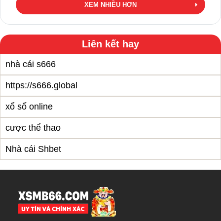
XEM NHIỀU HƠN
Liên kết hay
nhà cái s666
https://s666.global
xổ số online
cược thể thao
Nhà cái Shbet