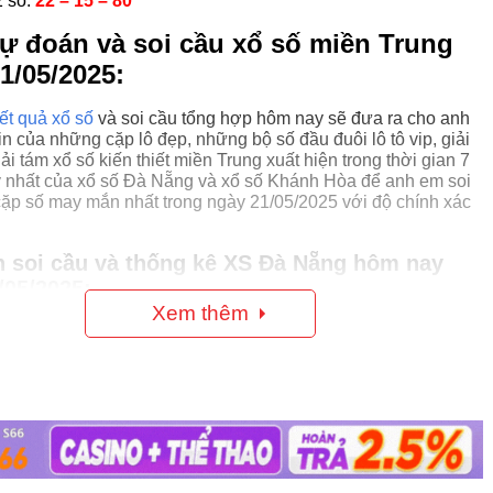
2 số:
22 – 15 – 80
Dự đoán và soi cầu xổ số miền Trung
1/05/2025:
ết quả xổ số
và soi cầu tổng hợp hôm nay sẽ đưa ra cho anh
in của những cặp lô đẹp, những bộ số đầu đuôi lô tô vip, giải
iải tám xổ số kiến thiết miền Trung xuất hiện trong thời gian 7
y nhất của xổ số Đà Nẵng và xổ số Khánh Hòa để anh em soi
ặp số may mắn nhất trong ngày 21/05/2025 với độ chính xác
 soi cầu và thống kê XS Đà Nẵng hôm nay
/05/2025:
Xem thêm
n:
24 – 19 – 03 – 21 – 38
về nhiều nhất:
43 – 66 – 54 – 71 – 31
kê giải tám Đà Nẵng:
79 – 03 – 64 – 35 – 88 – 60 – 98
 cuối giải ĐB:
91 – 69 – 07 – 82 – 60 – 17 – 53
 soi cầu và thống kê XS Khánh Hòa hôm nay