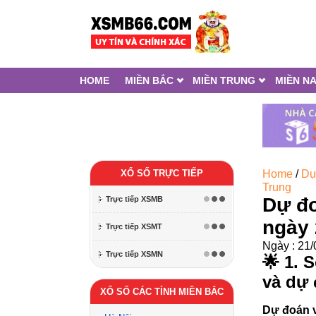
HOME
MIỀN BẮC
MIỀN TRUNG
MIỀN N
XỔ SỐ TRỰC TIẾP
Home
/
Dự
Trung
Dự đo
Trực tiếp XSMB
ngày 
Trực tiếp XSMT
Ngày : 21
Trực tiếp XSMN
🌟 1.
S
và dự 
XỔ SỐ CÁC TỈNH MIỀN BẮC
Dự đoán v