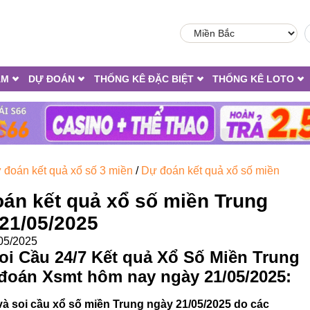
AM
DỰ ĐOÁN
THỐNG KÊ ĐẶC BIỆT
THỐNG KÊ LOTO
 đoán kết quả xổ số 3 miền
/
Dự đoán kết quả xổ số miền
án kết quả xổ số miền Trung
21/05/2025
/05/2025
oi Cầu 24/7 Kết quả Xổ Số Miền Trung
đoán Xsmt hôm nay ngày 21/05/2025:
à soi cầu xổ số miền Trung ngày 21/05/2025 do các