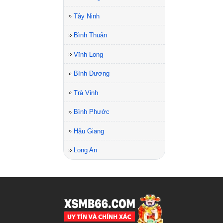
Tây Ninh
Bình Thuận
Vĩnh Long
Bình Dương
Trà Vinh
Bình Phước
Hậu Giang
Long An