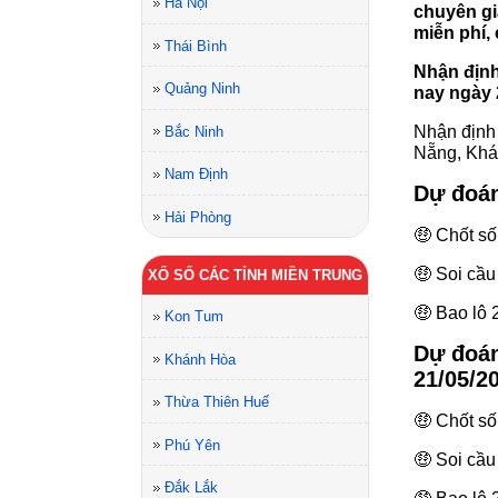
Hà Nội
chuyên gi
miễn phí,
Thái Bình
Nhận định
Quảng Ninh
nay ngày 
Nhận định 
Bắc Ninh
Nẵng, Kh
Nam Định
Dự đoán
Hải Phòng
🤑 Chốt s
🤑 Soi cầu
XỔ SỐ CÁC TỈNH MIỀN TRUNG
🤑 Bao lô 
Kon Tum
Dự đoán
Khánh Hòa
21/05/2
Thừa Thiên Huế
🤑 Chốt s
Phú Yên
🤑 Soi cầu
Đắk Lắk