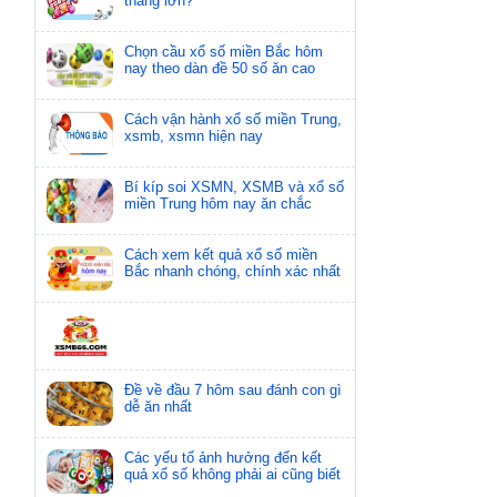
thắng lớn?
Chọn cầu xổ số miền Bắc hôm
nay theo dàn đề 50 số ăn cao
Cách vận hành xổ số miền Trung,
xsmb, xsmn hiện nay
Bí kíp soi XSMN, XSMB và xổ số
miền Trung hôm nay ăn chắc
Cách xem kết quả xổ số miền
Bắc nhanh chóng, chính xác nhất
Đề về đầu 7 hôm sau đánh con gì
dễ ăn nhất
Các yếu tố ảnh hưởng đến kết
quả xổ số không phải ai cũng biết