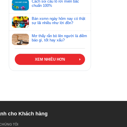
Cách soi cầu lô rơi miền bắc
chuẩn 100%
Bán xsmn ngày hôm nay có thật
sự lãi nhiều như lời đồn?
Mơ thấy rắn bò lên người là điềm
báo gì, tốt hay xấu?
XEM NHIỀU HƠN
nh cho Khách hàng
CHÚNG TÔI