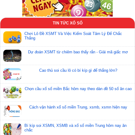
TIN TỨC XỔ SỐ
Chơi Lô Đề XSMT Và Việc Kiểm Soát Tâm Lý Để Chắc
Thắng
Dự đoán XSMT từ chiêm bao thấy rắn - Giải mã giấc mơ
Cao thủ soi cầu lô có bí kíp gì để thắng lớn?
Chọn cầu xổ số miền Bắc hôm nay theo dàn đề 50 số ăn cao
Cách vận hành xổ số miền Trung, xsmb, xsmn hiện nay
Bí kíp soi XSMN, XSMB và xổ số miền Trung hôm nay ăn
chắc