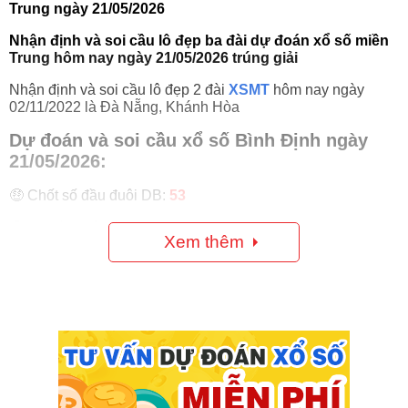
Trung ngày 21/05/2026
Nhận định và soi cầu lô đẹp ba đài dự đoán xổ số miền
Trung hôm nay ngày 21/05/2026 trúng giải
Nhận định và soi cầu lô đẹp 2 đài
XSMT
hôm nay ngày
02/11/2022 là Đà Nẵng, Khánh Hòa
Dự đoán và soi cầu xổ số Bình Định ngày
21/05/2026:
🤑 Chốt số đầu đuôi DB:
53
🤑 Soi cầu giải tám:
16
Xem thêm
🤑 Bao lô 2 số:
93 – 97 – 09
Dự đoán và soi cầu xổ số Quảng Trị ngày
21/05/2026:
🤑 Chốt số đầu đuôi DB:
63
🤑 Soi cầu giải tám:
19