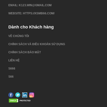
EMAIL:
K123.WIN@GMAIL.COM
WEBSITE: HTTPS://XSMB66.COM/
Dành cho Khách hàng
Bạch thủ lô tô rơi 3 ngày lô XSKH ngày 21/05/2026
VỀ CHÚNG TÔI
Lưu ý:
Các dự đoán
trên đây của xổ số Miền Trung
CHÍNH SÁCH VÀ ĐIỀU KHOẢN SỬ DỤNG
21/05/2026 chỉ mang tính chất tham khảo,cảm ơn các
CHÍNH SÁCH BẢO MẬT
bạn đã tin tưởng
xsmb66
. Chúc các bạn may mắn!
LIÊN HỆ
Tham khảo thêm thông tin của các dự đoán miền nam
ngày 21/05/2026: xsmb66.com, diendan.xsmb66.com.
S666
Có thể bạn quan tâm
S66
Dự đoán kết quả xổ số miền Trung ngày 06/08/2026
Dự đoán kết quả xổ số miền Nam ngày 06/08/2026
Dự đoán kết quả xổ số miền Bắc ngày 06/08/2026