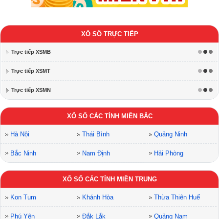
🤑 Bao lô 2 số:
73 – 54 – 87
Dự đoán và soi cầu xổ số Quảng Bình ngày
21/05/2026:
XỔ SỐ TRỰC TIẾP
🤑 Chốt số đầu đuôi DB:
86
Trực tiếp XSMB
🤑 Soi cầu giải tám:
95
Trực tiếp XSMT
🤑 Bao lô 2 số:
56 – 65 – 38
Trực tiếp XSMN
🌟 2. Dự đoán và soi cầu xổ số miền
Trung ngày 21/05/2026:
XỔ SỐ CÁC TỈNH MIỀN BẮC
Hà Nội
Thái Bình
Quảng Ninh
Dự đoán kết quả xổ số
và soi cầu tổng hợp hôm nay sẽ đưa
ra cho anh em thông tin của những cặp lô đẹp, những bộ số
Bắc Ninh
Nam Định
Hải Phòng
đầu đuôi lô tô vip, giải đặc biệt, giải tám xổ số kiến thiết miền
Trung xuất hiện trong thời gian 7 kỳ gần đây nhất của xổ số
Đà Nẵng và xổ số Khánh Hòa để anh em soi cầu chọn cặp
XỔ SỐ CÁC TỈNH MIỀN TRUNG
số may mắn nhất trong ngày 21/05/2026 với độ chính xác ăn
cao:
Kon Tum
Khánh Hòa
Thừa Thiên Huế
Dự đoán soi cầu và thống kê XS Bình Định
Phú Yên
Đắk Lắk
Quảng Nam