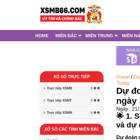
HOME
MIỀN BẮC
MIỀN TRUNG
MIỀN N
XỔ SỐ TRỰC TIẾP
Home
/
Dự
Trung
Dự đo
Trực tiếp XSMB
ngày 
Trực tiếp XSMT
Ngày : 21
Trực tiếp XSMN
🌟 1.
S
và dự 
XỔ SỐ CÁC TỈNH MIỀN BẮC
Dự đoán v