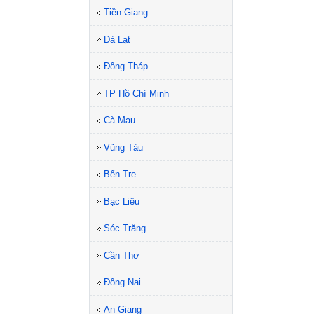
🤑 Loto ga
Tiền Giang
🤑 Cặp số 
Đà Lạt
🤑 Thống 
Đồng Tháp
🤑 TK 2 số
TP Hồ Chí Minh
Dự đoán
Cà Mau
ngày 21
Vũng Tàu
🤑 Loto ga
Bến Tre
🤑 Cặp số 
Bạc Liêu
🤑 Thống 
🤑 TK 2 số
Sóc Trăng
Dự đoán
Cần Thơ
nay ngà
Đồng Nai
🤑 Loto ga
An Giang