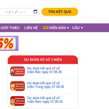
TRA KẾT QUẢ
GIỚI THIỆU
LIÊN HỆ
DIỄN ĐÀN
CẦU
DỰ ĐOÁN XỔ SỐ 3 MIỀN
Dự đoán kết quả xổ số
miền Bắc ngày 07.08.26
Dự đoán kết quả xổ số
miền Trung ngày 07.08.26
Dự đoán kết quả xổ số
miền Nam ngày 07.08.26