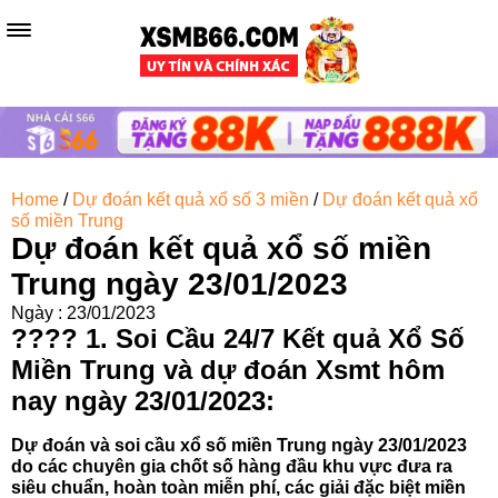
Home
/
Dự đoán kết quả xổ số 3 miền
/
Dự đoán kết quả xổ
số miền Trung
Dự đoán kết quả xổ số miền
Trung ngày 23/01/2023
Ngày : 23/01/2023
???? 1.
Soi Cầu 24/7 Kết quả Xổ Số
Miền Trung và dự đoán Xsmt hôm
nay ngày 23/01/2023:
Dự đoán và soi cầu xổ số miền Trung ngày 23/01/2023
do các chuyên gia chốt số hàng đầu khu vực đưa ra
siêu chuẩn, hoàn toàn miễn phí, các giải đặc biệt miền