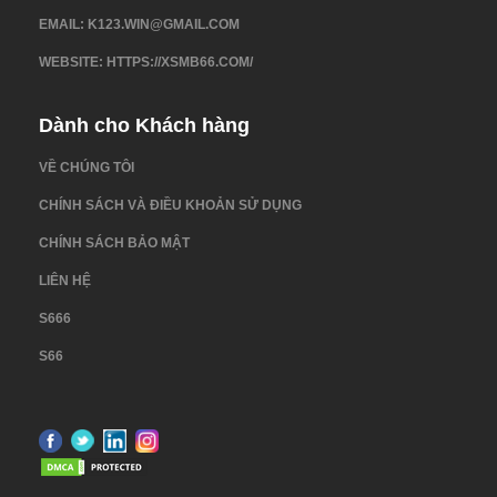
EMAIL:
K123.WIN@GMAIL.COM
WEBSITE: HTTPS://XSMB66.COM/
Dành cho Khách hàng
VỀ CHÚNG TÔI
CHÍNH SÁCH VÀ ĐIỀU KHOẢN SỬ DỤNG
CHÍNH SÁCH BẢO MẬT
LIÊN HỆ
S666
S66