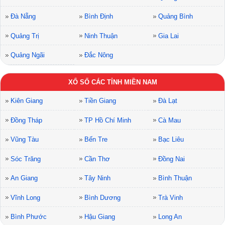
Dự đoán soi cầu và thống kê XS Phú Yên
Đà Nẵng
Bình Định
Quảng Bình
hôm nay ngày 23/01/2023:
Quảng Trị
Ninh Thuận
Gia Lai
???? Loto gan:
67 – 95 – 97 – 13 – 95
Quảng Ngãi
Đắc Nông
???? Cặp số về nhiều nhất:
01 – 81 – 41 – 30 – 67
XỔ SỐ CÁC TỈNH MIỀN NAM
???? Thống kê giải tám Phú Yên:
59 – 71 – 68 – 86 – 85 –
81 – 15
Kiên Giang
Tiền Giang
Đà Lạt
???? TK 2 số cuối giải ĐB:
20 – 99 – 12 – 29 – 53 – 42 – 58
Đồng Tháp
TP Hồ Chí Minh
Cà Mau
???? 3. Dự đoán và Soi cầu bạch thủ
Vũng Tàu
Bến Tre
Bạc Liêu
xs miền Trung ngày 23/01/2023 : Xem
các con lô đẹp trong ngày tại bên
Sóc Trăng
Cần Thơ
Đồng Nai
dưới:
An Giang
Tây Ninh
Bình Thuận
Soi cầu và phân tích tìm cầu bạch thủ đài miền Trung từ các
Vĩnh Long
Bình Dương
Trà Vinh
vị trí trong bảng kết quả xổ số có lô rơi liên tục trong 3 kỳ liên
tiếp để được tổng hợp lại tại bảng soi cầu XSMT ngày
Bình Phước
Hậu Giang
Long An
23/01/2023 dưới đây, mời anh em tham khảo nhé: