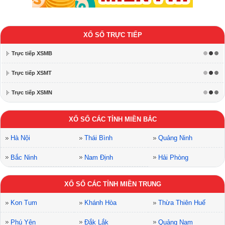
???? Bao lô 2 số:
78 – 03 – 06
???? 2. Dự đoán và soi cầu xổ số
miền Trung ngày 23/01/2023:
XỔ SỐ TRỰC TIẾP
Trực tiếp XSMB
Dự đoán kết quả xổ số
và soi cầu tổng hợp hôm nay sẽ đưa
ra cho anh em thông tin của những cặp lô đẹp, những bộ số
Trực tiếp XSMT
đầu đuôi lô tô vip, giải đặc biệt, giải tám xổ số kiến thiết miền
Trung xuất hiện trong thời gian 7 kỳ gần đây nhất của xổ số
Đà Nẵng và xổ số Khánh Hòa để anh em soi cầu chọn cặp
Trực tiếp XSMN
số may mắn nhất trong ngày 23/01/2023 với độ chính xác ăn
cao:
XỔ SỐ CÁC TỈNH MIỀN BẮC
Dự đoán soi cầu và thống kê XS Thừa Thiên
Hà Nội
Thái Bình
Quảng Ninh
Huế hôm nay ngày 23/01/2023:
Bắc Ninh
Nam Định
Hải Phòng
???? Loto gan:
38 – 02 – 70 – 06 – 66
???? Cặp số về nhiều nhất:
83 – 22 – 87 – 80 – 05
XỔ SỐ CÁC TỈNH MIỀN TRUNG
???? Thống kê giải tám Thừa Thiên Huế:
85 – 69 – 98 – 34
Kon Tum
Khánh Hòa
Thừa Thiên Huế
– 58 – 72 – 20
Phú Yên
Đắk Lắk
Quảng Nam
???? TK 2 số cuối giải ĐB:
93 – 87 – 87 – 68 – 27 – 33 – 79