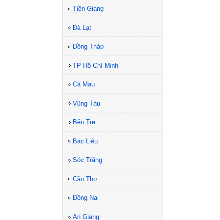
Tiền Giang
🤑 Cặp số 
Đà Lạt
🤑 Thống 
Đồng Tháp
🤑 TK 2 số
TP Hồ Chí Minh
Dự đoán
ngày 24
Cà Mau
🤑 Loto ga
Vũng Tàu
🤑 Cặp số 
Bến Tre
🤑 Thống 
Bạc Liêu
🤑 TK 2 số
Sóc Trăng
Dự đoán
ngày 24
Cần Thơ
🤑 Loto ga
Đồng Nai
🤑 Cặp số 
An Giang