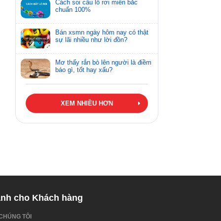
Cách soi cầu lô rơi miền bắc
chuẩn 100%
Bán xsmn ngày hôm nay có thật
sự lãi nhiều như lời đồn?
Mơ thấy rắn bò lên người là điềm
báo gì, tốt hay xấu?
XEM NHIỀU HƠN
nh cho Khách hàng
CHÚNG TÔI