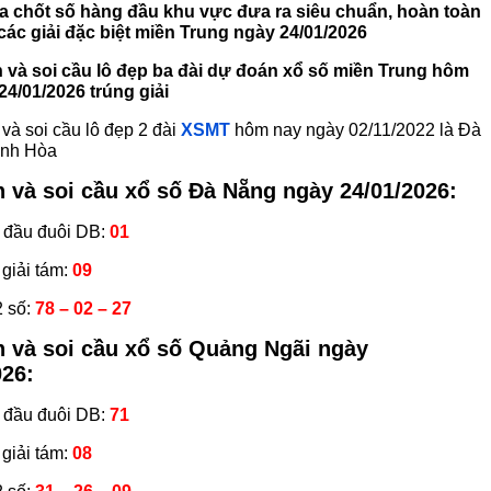
a chốt số hàng đầu khu vực đưa ra siêu chuẩn, hoàn toàn
 các giải đặc biệt miền Trung ngày 24/01/2026
 và soi cầu lô đẹp ba đài dự đoán xổ số miền Trung hôm
24/01/2026 trúng giải
và soi cầu lô đẹp 2 đài
XSMT
hôm nay ngày 02/11/2022 là Đà
ánh Hòa
 và soi cầu xổ số Đà Nẵng ngày 24/01/2026:
ố đầu đuôi DB:
01
 giải tám:
09
2 số:
78 – 02 – 27
 và soi cầu xổ số Quảng Ngãi ngày
026:
ố đầu đuôi DB:
71
 giải tám:
08