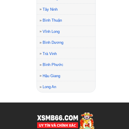
🤑 Thống 
Tây Ninh
🤑 TK 2 số
Bình Thuận
🌟 3. 
Vĩnh Long
Trung 
trong 
Bình Dương
Trà Vinh
Soi cầu và 
bảng kết qu
Bình Phước
hợp lại tạ
tham khảo
Hậu Giang
Soi cầu
Long An