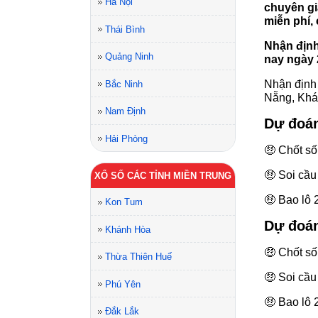
Hà Nội
chuyên gi
miễn phí,
Thái Bình
Nhận định
Quảng Ninh
nay ngày 
Nhận định 
Bắc Ninh
Nẵng, Kh
Nam Định
Dự đoán
Hải Phòng
🤑 Chốt s
🤑 Soi cầu
XỔ SỐ CÁC TỈNH MIỀN TRUNG
🤑 Bao lô 
Kon Tum
Dự đoán
Khánh Hòa
🤑 Chốt s
Thừa Thiên Huế
🤑 Soi cầu
Phú Yên
🤑 Bao lô 
Đắk Lắk