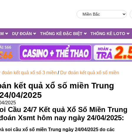
AM
DỰ ĐOÁN
THỐNG KÊ ĐẶC BIỆT
THỐNG KÊ LOTO
 đoán kết quả xổ số 3 miền
/
Dự đoán kết quả xổ số miền
án kết quả xổ số miền Trung
24/04/2025
/04/2025
oi Cầu 24/7 Kết quả Xổ Số Miền Trung
đoán Xsmt hôm nay ngày 24/04/2025:
à soi cầu xổ số miền Trung ngày 24/04/2025 do các