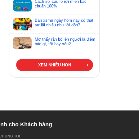
Cách soi cầu lô rơi miền bắc
chuẩn 100%
Bán xsmn ngày hôm nay có thật
sự lãi nhiều như lời đồn?
Mơ thấy rắn bò lên người là điềm
báo gì, tốt hay xấu?
XEM NHIỀU HƠN
nh cho Khách hàng
CHÚNG TÔI