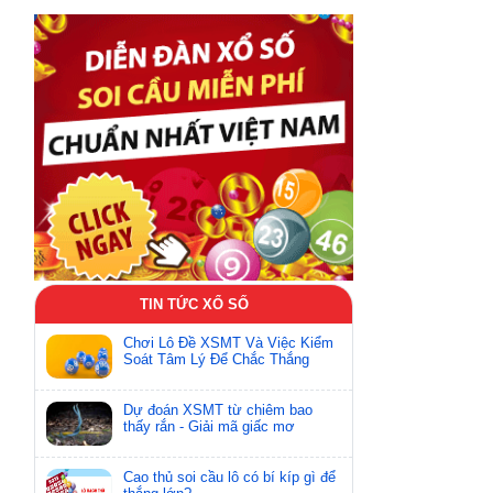
TIN TỨC XỔ SỐ
Chơi Lô Đề XSMT Và Việc Kiểm
Soát Tâm Lý Để Chắc Thắng
Dự đoán XSMT từ chiêm bao
thấy rắn - Giải mã giấc mơ
Cao thủ soi cầu lô có bí kíp gì để