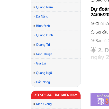
🤑 Bao lô 
Quảng Nam
Dự đoán
24/05/2
Đà Nẵng
🤑 Chốt s
Bình Định
🤑 Soi cầu
Quảng Bình
🤑 Bao lô 
Quảng Trị
🌟 2. 
Ninh Thuận
ngày 2
Gia Lai
Dự đoán k
em thông t
Quảng Ngãi
đặc biệt, g
kỳ gần đâ
Đắc Nông
cầu chọn c
ăn cao:
XỔ SỐ CÁC TỈNH MIỀN NAM
Dự đoán
ngày 24
Kiên Giang