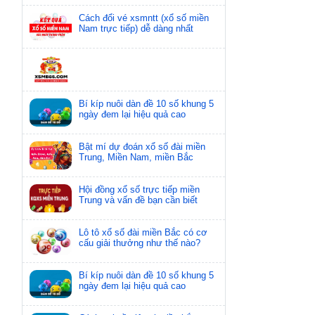
Cách đổi vé xsmntt (xổ số miền
Nam trực tiếp) dễ dàng nhất
Bí kíp nuôi dàn đề 10 số khung 5
ngày đem lại hiệu quả cao
Bật mí dự đoán xổ số đài miền
Trung, Miền Nam, miền Bắc
Hội đồng xổ số trực tiếp miền
Trung và vấn đề bạn cần biết
Lô tô xổ số đài miền Bắc có cơ
cấu giải thưởng như thế nào?
Bí kíp nuôi dàn đề 10 số khung 5
ngày đem lại hiệu quả cao