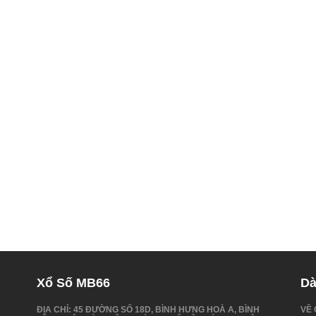
về nhiều nhất:
05 – 53 – 32 – 35 – 05
kê giải tám Thừa Thiên Huế:
51 – 04 – 82 – 80 – 50 – 87 – 92
 cuối giải ĐB:
96 – 27 – 05 – 68 – 12 – 59 – 67
Dự đoán và Soi cầu bạch thủ xs miền
ngày 24/05/2026 : Xem các con lô đẹp
ngày tại bên dưới:
phân tích tìm cầu bạch thủ đài miền Trung từ các vị trí trong
ả xổ số có lô rơi liên tục trong 3 kỳ liên tiếp để được tổng
i bảng soi cầu XSMT ngày 24/05/2026 dưới đây, mời anh em
 nhé:
 lô tô bạch thủ Khánh Hòa 24/05/2026
Xổ Số MB66
Dà
ĐỊA CHỈ: 45 ĐƯỜNG SỐ 18D, BÌNH HƯNG HOÀ A, BÌNH
VỀ 