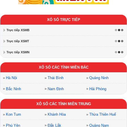
🤑 Bao lô 2 số:
31 – 93 – 45
🌟 2. Dự đoán và soi cầu xổ số miền
Trung ngày 25/04/2025:
XỔ SỐ TRỰC TIẾP
Trực tiếp XSMB
Dự đoán kết quả xổ số
và soi cầu tổng hợp hôm nay sẽ đưa
ra cho anh em thông tin của những cặp lô đẹp, những bộ số
Trực tiếp XSMT
đầu đuôi lô tô vip, giải đặc biệt, giải tám xổ số kiến thiết miền
Trung xuất hiện trong thời gian 7 kỳ gần đây nhất của xổ số
Đà Nẵng và xổ số Khánh Hòa để anh em soi cầu chọn cặp
Trực tiếp XSMN
số may mắn nhất trong ngày 25/04/2025 với độ chính xác ăn
cao:
XỔ SỐ CÁC TỈNH MIỀN BẮC
Dự đoán soi cầu và thống kê XS Gia Lai hôm
Hà Nội
Thái Bình
Quảng Ninh
nay ngày 25/04/2025:
Bắc Ninh
Nam Định
Hải Phòng
🤑 Loto gan:
39 – 13 – 79 – 64 – 07
🤑 Cặp số về nhiều nhất:
95 – 84 – 40 – 77 – 52
XỔ SỐ CÁC TỈNH MIỀN TRUNG
🤑 Thống kê giải tám Gia Lai:
83 – 46 – 62 – 01 – 86 – 78 –
Kon Tum
Khánh Hòa
Thừa Thiên Huế
87
Phú Yên
Đắk Lắk
Quảng Nam
🤑 TK 2 số cuối giải ĐB:
89 – 47 – 40 – 53 – 32 – 83 – 60