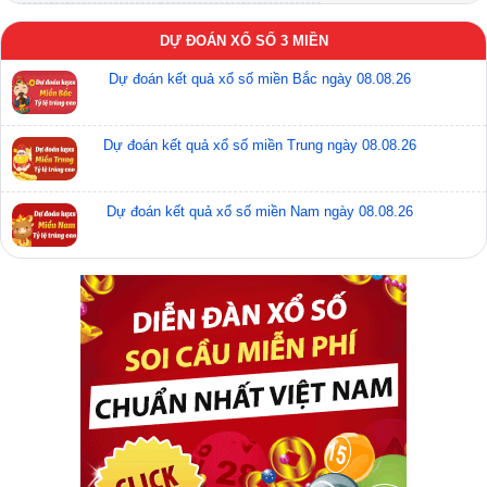
Soi cầu lô tô bạch thủ Gia Lai 25/04/2025
DỰ ĐOÁN XỔ SỐ 3 MIỀN
Dự đoán kết quả xổ số miền Bắc ngày 08.08.26
Dự đoán kết quả xổ số miền Trung ngày 08.08.26
Dự đoán kết quả xổ số miền Nam ngày 08.08.26