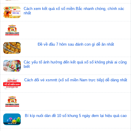
Cách xem kết quả xổ số miền Bắc nhanh chóng, chính xác
nhất
Đề về đầu 7 hôm sau đánh con gì dễ ăn nhất
Các yếu tố ảnh hưởng đến kết quả xổ số không phải ai cũng
biết
Cách đổi vé xsmntt (xổ số miền Nam trực tiếp) dễ dàng nhất
Bí kíp nuôi dàn đề 10 số khung 5 ngày đem lại hiệu quả cao
Bạch thủ lô tô rơi 3 ngày lô XSKH ngày 25/04/2025