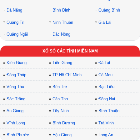
Dự đoán soi cầu và thống kê XS Ninh Thuận
Đà Nẵng
Bình Định
Quảng Bình
hôm nay ngày 25/04/2025:
Quảng Trị
Ninh Thuận
Gia Lai
🤑 Loto gan:
71 – 72 – 87 – 42 – 75
Quảng Ngãi
Đắc Nông
🤑 Cặp số về nhiều nhất:
61 – 45 – 65 – 29 – 10
XỔ SỐ CÁC TỈNH MIỀN NAM
🤑 Thống kê giải tám Ninh Thuận:
97 – 27 – 99 – 23 – 64 –
07 – 00
Kiên Giang
Tiền Giang
Đà Lạt
🤑 TK 2 số cuối giải ĐB:
82 – 25 – 58 – 50 – 44 – 63 – 76
Đồng Tháp
TP Hồ Chí Minh
Cà Mau
🌟 3. Dự đoán và Soi cầu bạch thủ xs
Vũng Tàu
Bến Tre
Bạc Liêu
miền Trung ngày 25/04/2025 : Xem
các con lô đẹp trong ngày tại bên
Sóc Trăng
Cần Thơ
Đồng Nai
dưới:
An Giang
Tây Ninh
Bình Thuận
Soi cầu và phân tích tìm cầu bạch thủ đài miền Trung từ các
Vĩnh Long
Bình Dương
Trà Vinh
vị trí trong bảng kết quả xổ số có lô rơi liên tục trong 3 kỳ liên
tiếp để được tổng hợp lại tại bảng soi cầu XSMT ngày
Bình Phước
Hậu Giang
Long An
25/04/2025 dưới đây, mời anh em tham khảo nhé: