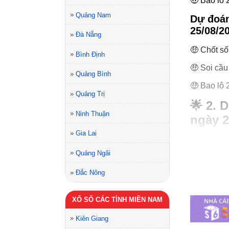
🤑 Bao lô 
Quảng Nam
Dự đoán
25/08/2
Đà Nẵng
🤑 Chốt s
Bình Định
🤑 Soi cầu
Quảng Bình
🤑 Bao lô 
Quảng Trị
🌟 2. 
Ninh Thuận
ngày 2
Gia Lai
Dự đoán k
em thông t
Quảng Ngãi
đặc biệt, g
kỳ gần đâ
Đắc Nông
cầu chọn c
ăn cao:
XỔ SỐ CÁC TỈNH MIỀN NAM
Dự đoán
ngày 25
Kiên Giang