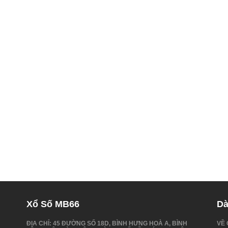
về nhiều nhất:
05 – 64 – 83 – 13 – 64
kê giải tám Thừa Thiên Huế:
83 – 58 – 74 – 84 – 56 – 22 – 06
 cuối giải ĐB:
98 – 77 – 74 – 91 – 53 – 43 – 97
Dự đoán và Soi cầu bạch thủ xs miền
ngày 25/08/2024 : Xem các con lô đẹp
ngày tại bên dưới:
phân tích tìm cầu bạch thủ đài miền Trung từ các vị trí trong
ả xổ số có lô rơi liên tục trong 3 kỳ liên tiếp để được tổng
i bảng soi cầu XSMT ngày 25/08/2024 dưới đây, mời anh em
 nhé:
 lô tô bạch thủ Khánh Hòa 25/08/2024
Xổ Số MB66
Dà
ĐỊA CHỈ: 45 ĐƯỜNG SỐ 18D, BÌNH HƯNG HOÀ A, BÌNH
VỀ 