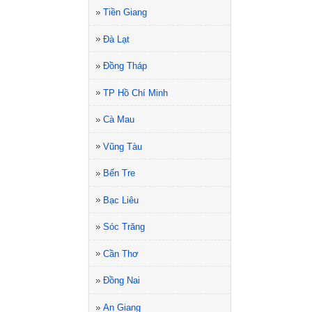
🤑 Loto ga
Tiền Giang
🤑 Cặp số 
Đà Lạt
🤑 Thống 
Đồng Tháp
🤑 TK 2 số
TP Hồ Chí Minh
Dự đoán
Cà Mau
ngày 25
Vũng Tàu
🤑 Loto ga
Bến Tre
🤑 Cặp số 
Bạc Liêu
🤑 Thống 
🤑 TK 2 số
Sóc Trăng
Dự đoán
Cần Thơ
nay ngà
Đồng Nai
🤑 Loto ga
An Giang