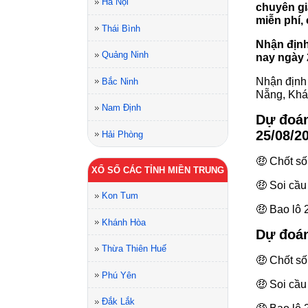
Hà Nội
chuyên gi
miễn phí,
Thái Bình
Nhận định
Quảng Ninh
nay ngày 
Nhận định 
Bắc Ninh
Nẵng, Kh
Nam Định
Dự đoán
25/08/2
Hải Phòng
🤑 Chốt s
XỔ SỐ CÁC TỈNH MIỀN TRUNG
🤑 Soi cầu
Kon Tum
🤑 Bao lô 
Khánh Hòa
Dự đoán
Thừa Thiên Huế
🤑 Chốt s
Phú Yên
🤑 Soi cầu
Đắk Lắk