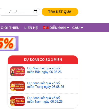
TRA KẾT QUẢ
GIỚI THIỆU
LIÊN HỆ
DIỄN ĐÀN
CẦU
DỰ ĐOÁN XỔ SỐ 3 MIỀN
Dự đoán kết quả xổ số
miền Bắc ngày 06.08.26
Dự đoán kết quả xổ số
miền Trung ngày 06.08.26
Dự đoán kết quả xổ số
miền Nam ngày 06.08.26