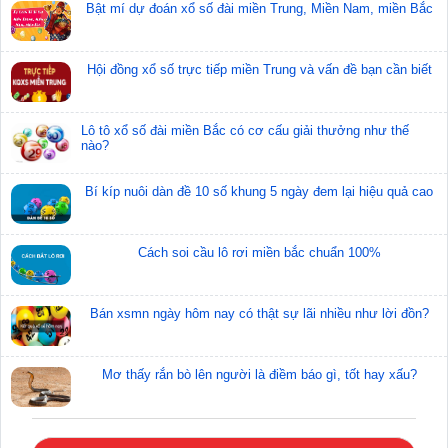
Bật mí dự đoán xổ số đài miền Trung, Miền Nam, miền Bắc
Hội đồng xổ số trực tiếp miền Trung và vấn đề bạn cần biết
Lô tô xổ số đài miền Bắc có cơ cấu giải thưởng như thế
nào?
Bí kíp nuôi dàn đề 10 số khung 5 ngày đem lại hiệu quả cao
Cách soi cầu lô rơi miền bắc chuẩn 100%
Bán xsmn ngày hôm nay có thật sự lãi nhiều như lời đồn?
Bạch thủ lô tô rơi 3 ngày lô XSKH ngày 26/04/2026
Mơ thấy rắn bò lên người là điềm báo gì, tốt hay xấu?
Soi cầu lô tô bạch thủ Thừa Thiên Huế
26/04/2026