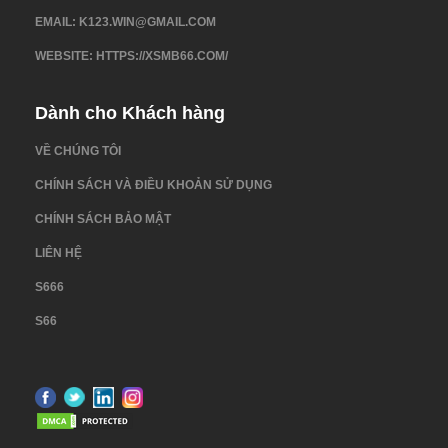
EMAIL:
K123.WIN@GMAIL.COM
WEBSITE: HTTPS://XSMB66.COM/
Dành cho Khách hàng
Bạch thủ lô tô rơi 3 ngày lô XSKH ngày 26/04/2026
VỀ CHÚNG TÔI
Lưu ý:
Các dự đoán
trên đây của xổ số Miền Trung
CHÍNH SÁCH VÀ ĐIỀU KHOẢN SỬ DỤNG
26/04/2026 chỉ mang tính chất tham khảo,cảm ơn các
CHÍNH SÁCH BẢO MẬT
bạn đã tin tưởng
xsmb66
. Chúc các bạn may mắn!
LIÊN HỆ
Tham khảo thêm thông tin của các dự đoán miền nam
ngày 26/04/2026: xsmb66.com, diendan.xsmb66.com.
S666
Có thể bạn quan tâm
S66
Dự đoán kết quả xổ số miền Trung ngày 07/08/2026
Dự đoán kết quả xổ số miền Nam ngày 07/08/2026
Dự đoán kết quả xổ số miền Bắc ngày 07/08/2026