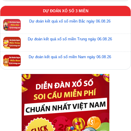
🤑 Loto gan:
18 – 41 – 84 – 28 – 21
DỰ ĐOÁN XỔ SỐ 3 MIỀN
🤑 Cặp số về nhiều nhất:
50 – 28 – 49 – 99 – 35
Dự đoán kết quả xổ số miền Bắc ngày 06.08.26
🤑 Thống kê giải tám Thừa Thiên Huế:
84 – 36 – 99 – 91 –
72 – 78 – 48
Dự đoán kết quả xổ số miền Trung ngày 06.08.26
🤑 TK 2 số cuối giải ĐB:
99 – 69 – 91 – 42 – 15 – 71 – 02
🌟 3. Dự đoán và Soi cầu bạch thủ xs
Dự đoán kết quả xổ số miền Nam ngày 06.08.26
miền Trung ngày 26/04/2026 : Xem
các con lô đẹp trong ngày tại bên
dưới:
Soi cầu và phân tích tìm cầu bạch thủ đài miền Trung từ các
vị trí trong bảng kết quả xổ số có lô rơi liên tục trong 3 kỳ liên
tiếp để được tổng hợp lại tại bảng soi cầu XSMT ngày
26/04/2026 dưới đây, mời anh em tham khảo nhé:
Soi cầu lô tô bạch thủ Khánh Hòa 26/04/2026