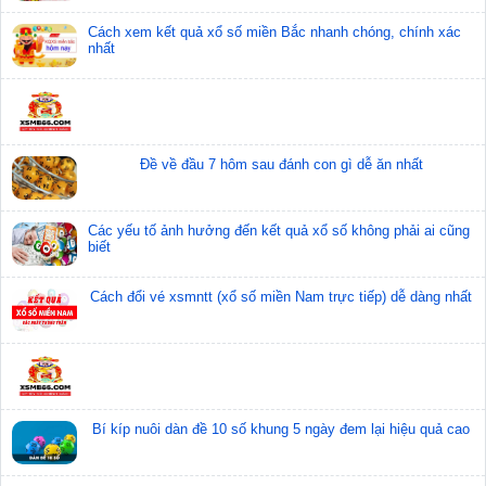
Cách xem kết quả xổ số miền Bắc nhanh chóng, chính xác
nhất
Bạch thủ lô tô rơi 3 ngày lô XSKH ngày 26/04/2026
Đề về đầu 7 hôm sau đánh con gì dễ ăn nhất
Soi cầu lô tô bạch thủ Kon Tum 26/04/2026
Các yếu tố ảnh hưởng đến kết quả xổ số không phải ai cũng
biết
Cách đổi vé xsmntt (xổ số miền Nam trực tiếp) dễ dàng nhất
Bí kíp nuôi dàn đề 10 số khung 5 ngày đem lại hiệu quả cao