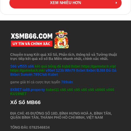
XEM NHIỀU HƠN
Chuyên trang Kết quả Xổ Số, Phân tích, thống kê và Tường thuật
trực tiếp kết quả xổ số Ba Miền nhanh nhất, chính xác nhất.
S66
vf555
s66
kết quả bóng đá
kqbd
8xbet
https://gameluck.vip/
https://gameluck.ink/
v9bet
123b
Win79
8xbet
8xbet
BJ88 Đá Gà
8kbet
Sunwin
789Club
Kubet
game giải trí cá cược trực tuyến
789win
8XBET
ta88.property
kubet11
s66
s66
s66
s66
s66
s6666
s666
KU19NET
Xổ Số MB66
ĐỊA CHỈ: 45 ĐƯỜNG SỐ 18D, BÌNH HƯNG HOÀ A, BÌNH TÂN,
QUẬN BÌNH TÂN, THÀNH PHỐ HỒ CHÍ MINH, VIỆT NAM
TỔNG ĐÀI: 0782546834