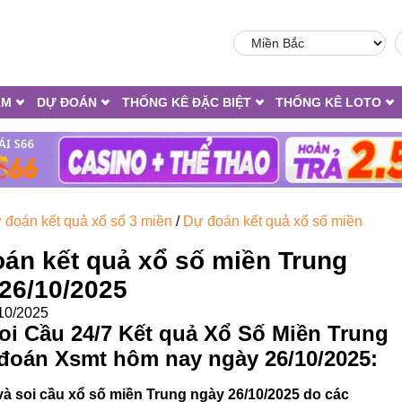
AM
DỰ ĐOÁN
THỐNG KÊ ĐẶC BIỆT
THỐNG KÊ LOTO
 đoán kết quả xổ số 3 miền
/
Dự đoán kết quả xổ số miền
án kết quả xổ số miền Trung
26/10/2025
/10/2025
oi Cầu 24/7 Kết quả Xổ Số Miền Trung
đoán Xsmt hôm nay ngày 26/10/2025:
à soi cầu xổ số miền Trung ngày 26/10/2025 do các