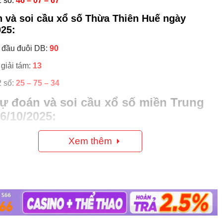
2 số:
46 – 07 – 67
 và soi cầu xổ số Thừa Thiên Huế ngày
025:
ố đầu đuôi DB:
90
 giải tám:
13
2 số:
25 – 75 – 34
Dự đoán và soi cầu xổ số miền Trung
6/10/2025:
ết quả xổ số
và soi cầu tổng hợp hôm nay sẽ đưa ra cho anh
Xem thêm
in của những cặp lô đẹp, những bộ số đầu đuôi lô tô vip, giải
iải tám xổ số kiến thiết miền Trung xuất hiện trong thời gian 7
y nhất của xổ số Đà Nẵng và xổ số Khánh Hòa để anh em soi
ặp số may mắn nhất trong ngày 26/10/2025 với độ chính xác
 soi cầu và thống kê XS Khánh Hòa hôm nay
/10/2025: