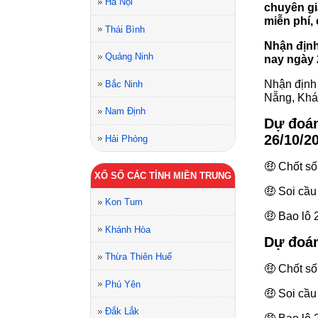
Hà Nội
chuyên gi
miễn phí,
Thái Bình
Nhận định
Quảng Ninh
nay ngày 
Nhận định 
Bắc Ninh
Nẵng, Kh
Nam Định
Dự đoán
26/10/2
Hải Phòng
🤑 Chốt s
XỔ SỐ CÁC TỈNH MIỀN TRUNG
🤑 Soi cầu
Kon Tum
🤑 Bao lô 
Khánh Hòa
Dự đoán
Thừa Thiên Huế
🤑 Chốt s
Phú Yên
🤑 Soi cầu
Đắk Lắk