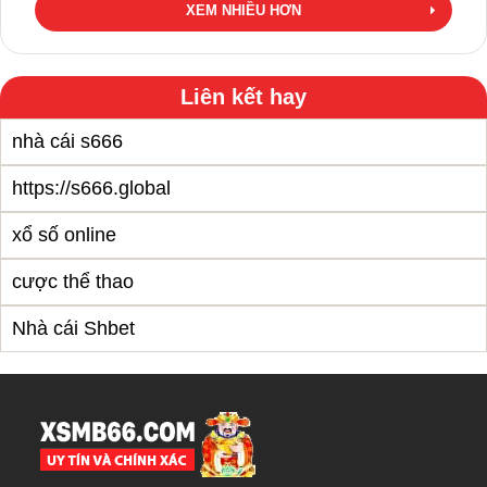
XEM NHIỀU HƠN
Liên kết hay
nhà cái s666
https://s666.global
xổ số online
cược thể thao
Nhà cái Shbet