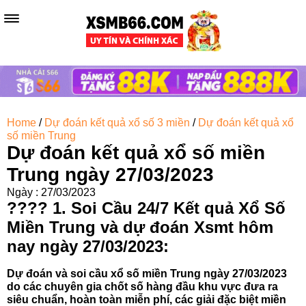
Home
/
Dự đoán kết quả xổ số 3 miền
/
Dự đoán kết quả xổ
số miền Trung
Dự đoán kết quả xổ số miền
Trung ngày 27/03/2023
Ngày : 27/03/2023
???? 1.
Soi Cầu 24/7 Kết quả Xổ Số
Miền Trung và dự đoán Xsmt hôm
nay ngày 27/03/2023:
Dự đoán và soi cầu xổ số miền Trung ngày 27/03/2023
do các chuyên gia chốt số hàng đầu khu vực đưa ra
siêu chuẩn, hoàn toàn miễn phí, các giải đặc biệt miền