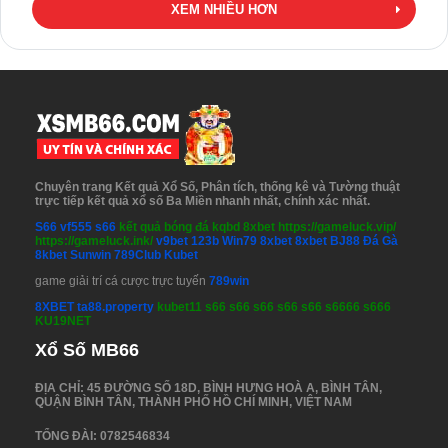
XEM NHIỀU HƠN
Chuyên trang Kết quả Xổ Số, Phân tích, thống kê và Tường thuật
trực tiếp kết quả xổ số Ba Miền nhanh nhất, chính xác nhất.
S66
vf555
s66
kết quả bóng đá
kqbd
8xbet
https://gameluck.vip/
https://gameluck.ink/
v9bet
123b
Win79
8xbet
8xbet
BJ88 Đá Gà
8kbet
Sunwin
789Club
Kubet
game giải trí cá cược trực tuyến
789win
8XBET
ta88.property
kubet11
s66
s66
s66
s66
s66
s6666
s666
KU19NET
Xổ Số MB66
ĐỊA CHỈ: 45 ĐƯỜNG SỐ 18D, BÌNH HƯNG HOÀ A, BÌNH TÂN,
QUẬN BÌNH TÂN, THÀNH PHỐ HỒ CHÍ MINH, VIỆT NAM
TỔNG ĐÀI: 0782546834