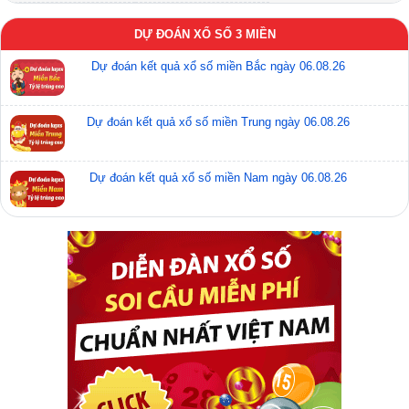
Soi cầu lô tô bạch thủ Gia Lai 27/03/2026
DỰ ĐOÁN XỔ SỐ 3 MIỀN
Dự đoán kết quả xổ số miền Bắc ngày 06.08.26
Dự đoán kết quả xổ số miền Trung ngày 06.08.26
Dự đoán kết quả xổ số miền Nam ngày 06.08.26