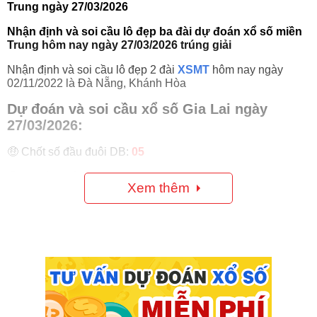
Trung ngày 27/03/2026
Nhận định và soi cầu lô đẹp ba đài dự đoán xổ số miền
Trung hôm nay ngày 27/03/2026 trúng giải
Nhận định và soi cầu lô đẹp 2 đài
XSMT
hôm nay ngày
02/11/2022 là Đà Nẵng, Khánh Hòa
Dự đoán và soi cầu xổ số Gia Lai ngày
27/03/2026:
🤑 Chốt số đầu đuôi DB:
05
🤑 Soi cầu giải tám:
45
Xem thêm
🤑 Bao lô 2 số:
14 – 19 – 95
Dự đoán và soi cầu xổ số Ninh Thuận ngày
27/03/2026:
🤑 Chốt số đầu đuôi DB:
19
🤑 Soi cầu giải tám:
06