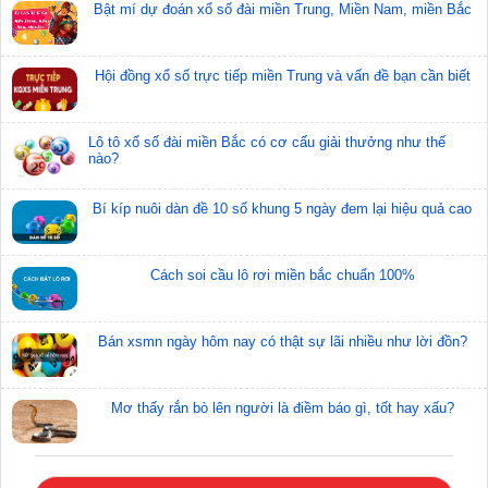
Bật mí dự đoán xổ số đài miền Trung, Miền Nam, miền Bắc
Lưu ý:
Các dự đoán
trên đây của xổ số Miền Trung
27/03/2026 chỉ mang tính chất tham khảo,cảm ơn các
bạn đã tin tưởng
xsmb66
. Chúc các bạn may mắn!
Hội đồng xổ số trực tiếp miền Trung và vấn đề bạn cần biết
Tham khảo thêm thông tin của các dự đoán miền nam
ngày 27/03/2026: xsmb66.com, diendan.xsmb66.com.
Lô tô xổ số đài miền Bắc có cơ cấu giải thưởng như thế
nào?
Có thể bạn quan tâm
Dự đoán kết quả xổ số miền Trung ngày 06/08/2026
Bí kíp nuôi dàn đề 10 số khung 5 ngày đem lại hiệu quả cao
Dự đoán kết quả xổ số miền Nam ngày 06/08/2026
Dự đoán kết quả xổ số miền Bắc ngày 06/08/2026
Cách soi cầu lô rơi miền bắc chuẩn 100%
Bán xsmn ngày hôm nay có thật sự lãi nhiều như lời đồn?
Mơ thấy rắn bò lên người là điềm báo gì, tốt hay xấu?