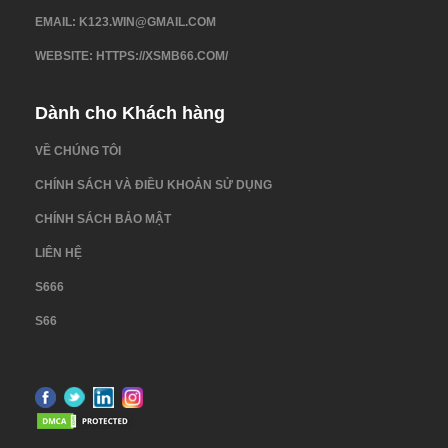
EMAIL:
K123.WIN@GMAIL.COM
WEBSITE: HTTPS://XSMB66.COM/
Dành cho Khách hàng
VỀ CHÚNG TÔI
CHÍNH SÁCH VÀ ĐIỀU KHOẢN SỬ DỤNG
CHÍNH SÁCH BẢO MẬT
LIÊN HỆ
S666
S66