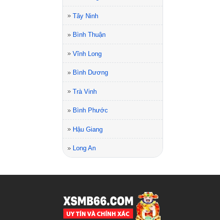
Tây Ninh
Bình Thuận
Vĩnh Long
Bình Dương
Trà Vinh
Bình Phước
Hậu Giang
Long An