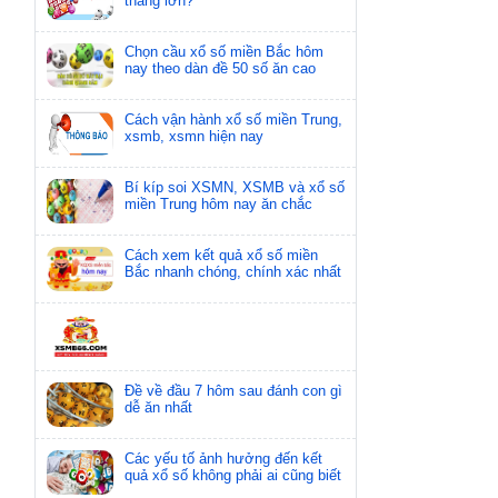
thắng lớn?
Chọn cầu xổ số miền Bắc hôm
nay theo dàn đề 50 số ăn cao
Cách vận hành xổ số miền Trung,
xsmb, xsmn hiện nay
Bí kíp soi XSMN, XSMB và xổ số
miền Trung hôm nay ăn chắc
Cách xem kết quả xổ số miền
Bắc nhanh chóng, chính xác nhất
Đề về đầu 7 hôm sau đánh con gì
dễ ăn nhất
Các yếu tố ảnh hưởng đến kết
quả xổ số không phải ai cũng biết