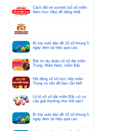
Cách đổi vé xsmntt (xổ số miền
Nam trực tiếp) dễ dàng nhất
Bí kíp nuôi dàn đề 10 số khung 5
ngày đem lại hiệu quả cao
Bật mí dự đoán xổ số đài miền
Trung, Miền Nam, miền Bắc
Hội đồng xổ số trực tiếp miền
Trung và vấn đề bạn cần biết
Lô tô xổ số đài miền Bắc có cơ
cấu giải thưởng như thế nào?
Bí kíp nuôi dàn đề 10 số khung 5
ngày đem lại hiệu quả cao