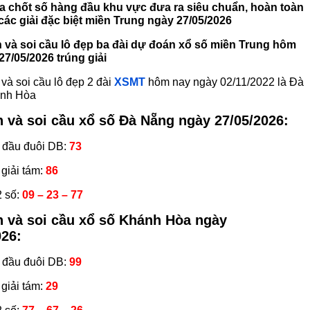
a chốt số hàng đầu khu vực đưa ra siêu chuẩn, hoàn toàn
 các giải đặc biệt miền Trung ngày 27/05/2026
 và soi cầu lô đẹp ba đài dự đoán xổ số miền Trung hôm
27/05/2026 trúng giải
và soi cầu lô đẹp 2 đài
XSMT
hôm nay ngày 02/11/2022 là Đà
ánh Hòa
 và soi cầu xổ số Đà Nẵng ngày 27/05/2026:
ố đầu đuôi DB:
73
 giải tám:
86
2 số:
09 – 23 – 77
 và soi cầu xổ số Khánh Hòa ngày
026:
ố đầu đuôi DB:
99
 giải tám:
29