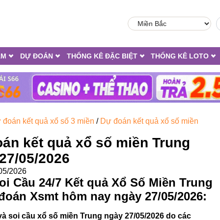
AM
DỰ ĐOÁN
THỐNG KÊ ĐẶC BIỆT
THỐNG KÊ LOTO
 đoán kết quả xổ số 3 miền
/
Dự đoán kết quả xổ số miền
án kết quả xổ số miền Trung
27/05/2026
/05/2026
oi Cầu 24/7 Kết quả Xổ Số Miền Trung
đoán Xsmt hôm nay ngày 27/05/2026:
à soi cầu xổ số miền Trung ngày 27/05/2026 do các