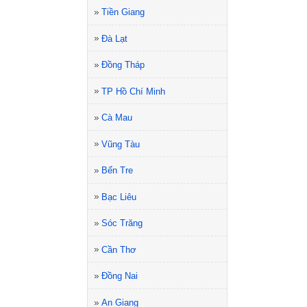
ngày 27
Tiền Giang
🤑 Loto ga
Đà Lạt
🤑 Cặp số 
Đồng Tháp
🤑 Thống 
TP Hồ Chí Minh
🤑 TK 2 số
Cà Mau
🌟 3. 
Vũng Tàu
Trung 
trong 
Bến Tre
Bạc Liêu
Soi cầu và 
bảng kết qu
Sóc Trăng
hợp lại tạ
tham khảo
Cần Thơ
Soi cầu
Đồng Nai
An Giang