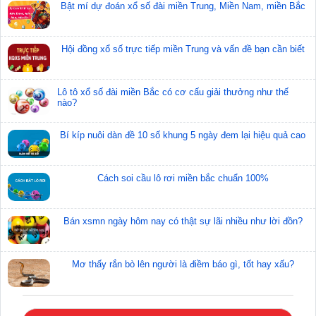
Bật mí dự đoán xổ số đài miền Trung, Miền Nam, miền Bắc
Lưu ý:
Các dự đoán
trên đây của xổ số Miền Trung
27/06/2025 chỉ mang tính chất tham khảo,cảm ơn các
bạn đã tin tưởng
xsmb66
. Chúc các bạn may mắn!
Hội đồng xổ số trực tiếp miền Trung và vấn đề bạn cần biết
Tham khảo thêm thông tin của các dự đoán miền nam
ngày 27/06/2025: xsmb66.com, diendan.xsmb66.com.
Lô tô xổ số đài miền Bắc có cơ cấu giải thưởng như thế
nào?
Có thể bạn quan tâm
Dự đoán kết quả xổ số miền Trung ngày 06/08/2026
Bí kíp nuôi dàn đề 10 số khung 5 ngày đem lại hiệu quả cao
Dự đoán kết quả xổ số miền Nam ngày 06/08/2026
Dự đoán kết quả xổ số miền Bắc ngày 06/08/2026
Cách soi cầu lô rơi miền bắc chuẩn 100%
Bán xsmn ngày hôm nay có thật sự lãi nhiều như lời đồn?
Mơ thấy rắn bò lên người là điềm báo gì, tốt hay xấu?