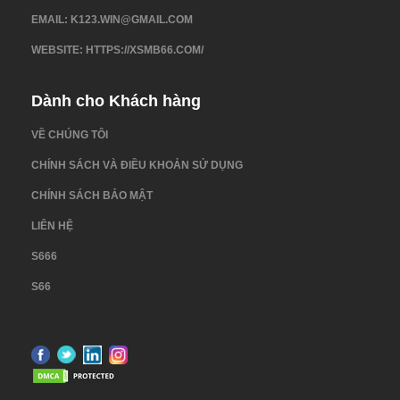
EMAIL:
K123.WIN@GMAIL.COM
WEBSITE: HTTPS://XSMB66.COM/
Dành cho Khách hàng
VỀ CHÚNG TÔI
CHÍNH SÁCH VÀ ĐIỀU KHOẢN SỬ DỤNG
CHÍNH SÁCH BẢO MẬT
LIÊN HỆ
S666
S66