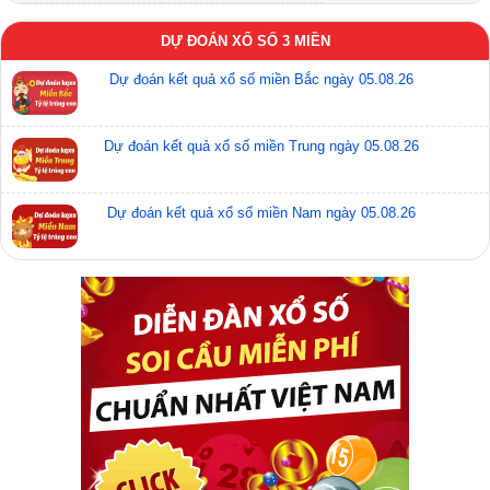
Soi cầu lô tô bạch thủ Gia Lai 27/06/2025
DỰ ĐOÁN XỔ SỐ 3 MIỀN
Dự đoán kết quả xổ số miền Bắc ngày 05.08.26
Dự đoán kết quả xổ số miền Trung ngày 05.08.26
Dự đoán kết quả xổ số miền Nam ngày 05.08.26