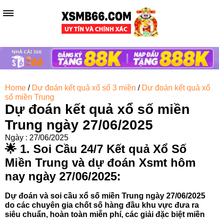
Home
/
Dự đoán kết quả xổ số 3 miền
/
Dự đoán kết quả xổ
số miền Trung
Dự đoán kết quả xổ số miền
Trung ngày 27/06/2025
Ngày : 27/06/2025
🌟 1.
Soi Cầu 24/7 Kết quả Xổ Số
Miền Trung và dự đoán Xsmt hôm
nay ngày 27/06/2025:
Dự đoán và soi cầu xổ số miền Trung ngày 27/06/2025
do các chuyên gia chốt số hàng đầu khu vực đưa ra
siêu chuẩn, hoàn toàn miễn phí, các giải đặc biệt miền