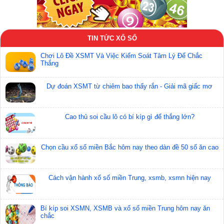
TIN TỨC XỔ SỐ
Chơi Lô Đề XSMT Và Việc Kiểm Soát Tâm Lý Để Chắc
Thắng
Dự đoán XSMT từ chiêm bao thấy rắn - Giải mã giấc mơ
Bạch thủ lô tô rơi 3 ngày lô XSKH ngày 27/06/2025
Cao thủ soi cầu lô có bí kíp gì để thắng lớn?
Soi cầu lô tô bạch thủ Ninh Thuận
27/06/2025
Chọn cầu xổ số miền Bắc hôm nay theo dàn đề 50 số ăn cao
Cách vận hành xổ số miền Trung, xsmb, xsmn hiện nay
Bí kíp soi XSMN, XSMB và xổ số miền Trung hôm nay ăn
chắc