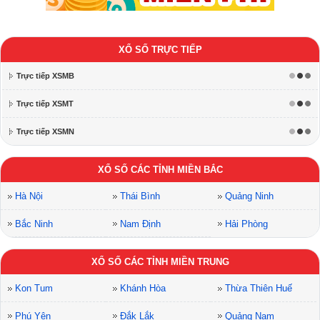
🤑 Bao lô 2 số:
19 – 38 – 81
🌟 2. Dự đoán và soi cầu xổ số miền
Trung ngày 27/06/2025:
XỔ SỐ TRỰC TIẾP
Trực tiếp XSMB
Dự đoán kết quả xổ số
và soi cầu tổng hợp hôm nay sẽ đưa
ra cho anh em thông tin của những cặp lô đẹp, những bộ số
Trực tiếp XSMT
đầu đuôi lô tô vip, giải đặc biệt, giải tám xổ số kiến thiết miền
Trung xuất hiện trong thời gian 7 kỳ gần đây nhất của xổ số
Đà Nẵng và xổ số Khánh Hòa để anh em soi cầu chọn cặp
Trực tiếp XSMN
số may mắn nhất trong ngày 27/06/2025 với độ chính xác ăn
cao:
XỔ SỐ CÁC TỈNH MIỀN BẮC
Dự đoán soi cầu và thống kê XS Gia Lai hôm
Hà Nội
Thái Bình
Quảng Ninh
nay ngày 27/06/2025:
Bắc Ninh
Nam Định
Hải Phòng
🤑 Loto gan:
50 – 99 – 59 – 28 – 72
🤑 Cặp số về nhiều nhất:
48 – 11 – 62 – 68 – 35
XỔ SỐ CÁC TỈNH MIỀN TRUNG
🤑 Thống kê giải tám Gia Lai:
44 – 64 – 12 – 71 – 87 – 12 –
Kon Tum
Khánh Hòa
Thừa Thiên Huế
90
Phú Yên
Đắk Lắk
Quảng Nam
🤑 TK 2 số cuối giải ĐB:
93 – 33 – 68 – 14 – 03 – 11 – 62