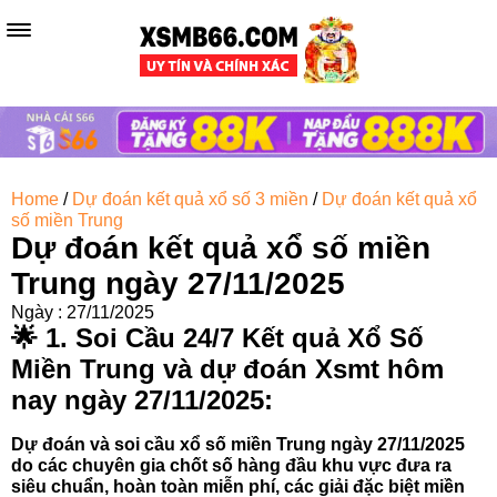
Home
/
Dự đoán kết quả xổ số 3 miền
/
Dự đoán kết quả xổ
số miền Trung
Dự đoán kết quả xổ số miền
Trung ngày 27/11/2025
Ngày : 27/11/2025
🌟 1.
Soi Cầu 24/7 Kết quả Xổ Số
Miền Trung và dự đoán Xsmt hôm
nay ngày 27/11/2025:
Dự đoán và soi cầu xổ số miền Trung ngày 27/11/2025
do các chuyên gia chốt số hàng đầu khu vực đưa ra
siêu chuẩn, hoàn toàn miễn phí, các giải đặc biệt miền