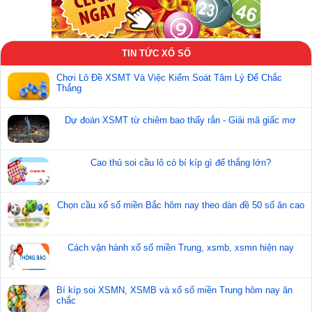
TIN TỨC XỔ SỐ
Chơi Lô Đề XSMT Và Việc Kiểm Soát Tâm Lý Để Chắc
Thắng
Dự đoán XSMT từ chiêm bao thấy rắn - Giải mã giấc mơ
Cao thủ soi cầu lô có bí kíp gì để thắng lớn?
Chọn cầu xổ số miền Bắc hôm nay theo dàn đề 50 số ăn cao
Cách vận hành xổ số miền Trung, xsmb, xsmn hiện nay
Bí kíp soi XSMN, XSMB và xổ số miền Trung hôm nay ăn
chắc