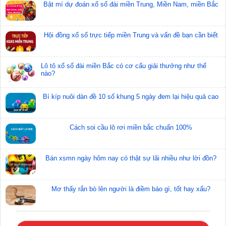
Bật mí dự đoán xổ số đài miền Trung, Miền Nam, miền Bắc
Hội đồng xổ số trực tiếp miền Trung và vấn đề bạn cần biết
Lô tô xổ số đài miền Bắc có cơ cấu giải thưởng như thế
nào?
Bí kíp nuôi dàn đề 10 số khung 5 ngày đem lại hiệu quả cao
Cách soi cầu lô rơi miền bắc chuẩn 100%
Bán xsmn ngày hôm nay có thật sự lãi nhiều như lời đồn?
Bạch thủ lô tô rơi 3 ngày lô XSKH ngày 27/11/2025
Mơ thấy rắn bò lên người là điềm báo gì, tốt hay xấu?
Soi cầu lô tô bạch thủ Quảng Bình
27/11/2025