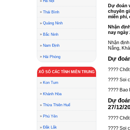
Hà Nội
Dự đoán v
chuyên gi
Thái Bình
miễn phí,
Quảng Ninh
Nhận định
nay ngày 
Bắc Ninh
Nhận định 
Nam Định
Nẵng, Kh
Hải Phòng
Dự đoán
???? Chốt
XỔ SỐ CÁC TỈNH MIỀN TRUNG
???? Soi c
Kon Tum
???? Bao l
Khánh Hòa
Dự đoán
Thừa Thiên Huế
27/12/2
Phú Yên
???? Chốt
Đắk Lắk
???? Soi c