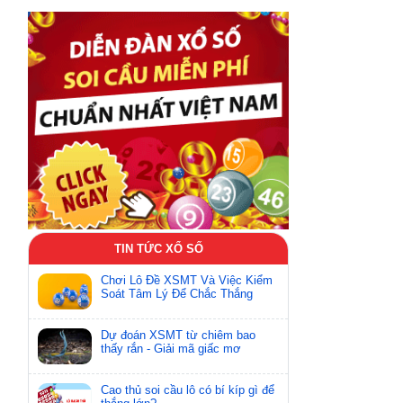
TIN TỨC XỔ SỐ
Chơi Lô Đề XSMT Và Việc Kiểm
Soát Tâm Lý Để Chắc Thắng
Dự đoán XSMT từ chiêm bao
thấy rắn - Giải mã giấc mơ
Cao thủ soi cầu lô có bí kíp gì để