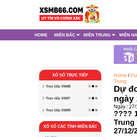
HOME
MIỀN BẮC
MIỀN TRUNG
MIỀN N
XỔ SỐ TRỰC TIẾP
Home
/
Dự
Trung
Dự đo
Trực tiếp XSMB
ngày 
Trực tiếp XSMT
Ngày : 27
Trực tiếp XSMN
???? 
Trung
XỔ SỐ CÁC TỈNH MIỀN BẮC
27/12/