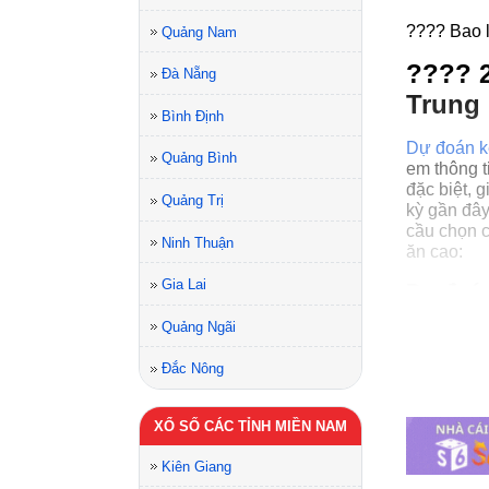
???? Bao l
Quảng Nam
???? 2
Đà Nẵng
Trung 
Bình Định
Dự đoán k
Quảng Bình
em thông t
đặc biệt, g
Quảng Trị
kỳ gần đâ
cầu chọn c
Ninh Thuận
ăn cao:
Gia Lai
Dự đoán
ngày 27
Quảng Ngãi
???? Loto
Đắc Nông
???? Cặp 
XỔ SỐ CÁC TỈNH MIỀN NAM
???? Thốn
Kiên Giang
???? TK 2 