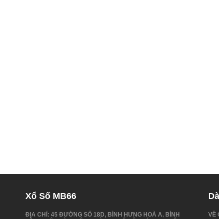
Xổ Số MB66
Dà
ĐỊA CHỈ: 45 ĐƯỜNG SỐ 18D, BÌNH HƯNG HOÀ A, BÌNH
VỀ 