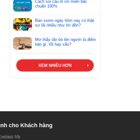
Cách soi cầu lô rơi miền bắc
chuẩn 100%
Bán xsmn ngày hôm nay có thật
sự lãi nhiều như lời đồn?
Mơ thấy rắn bò lên người là điềm
báo gì, tốt hay xấu?
XEM NHIỀU HƠN
nh cho Khách hàng
CHÚNG TÔI