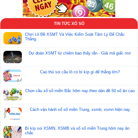
TIN TỨC XỔ SỐ
Chơi Lô Đề XSMT Và Việc Kiểm Soát Tâm Lý Để Chắc
Thắng
Dự đoán XSMT từ chiêm bao thấy rắn - Giải mã giấc mơ
Cao thủ soi cầu lô có bí kíp gì để thắng lớn?
Chọn cầu xổ số miền Bắc hôm nay theo dàn đề 50 số ăn cao
Cách vận hành xổ số miền Trung, xsmb, xsmn hiện nay
Bí kíp soi XSMN, XSMB và xổ số miền Trung hôm nay ăn
chắc