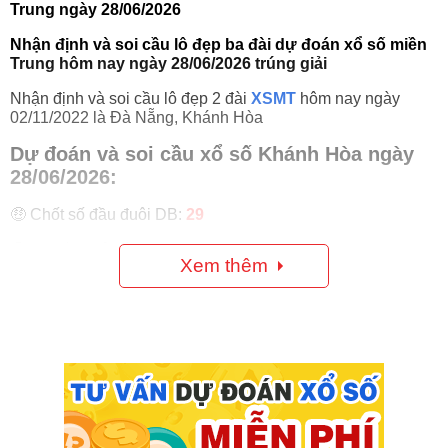
Trung ngày 28/06/2026
Nhận định và soi cầu lô đẹp ba đài dự đoán xổ số miền
Trung hôm nay ngày 28/06/2026 trúng giải
Nhận định và soi cầu lô đẹp 2 đài
XSMT
hôm nay ngày
02/11/2022 là Đà Nẵng, Khánh Hòa
Dự đoán và soi cầu xổ số Khánh Hòa ngày
28/06/2026:
🤑 Chốt số đầu đuôi DB:
29
🤑 Soi cầu giải tám:
54
Xem thêm
🤑 Bao lô 2 số:
53 – 63 – 38
Dự đoán và soi cầu xổ số Kon Tum ngày
28/06/2026:
🤑 Chốt số đầu đuôi DB:
74
🤑 Soi cầu giải tám:
94