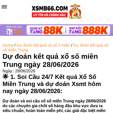
Home
/
Dự đoán kết quả xổ số 3 miền
/
Dự đoán kết quả xổ
số miền Trung
Dự đoán kết quả xổ số miền
Trung ngày 28/06/2026
Ngày : 28/06/2026
🌟 1.
Soi Cầu 24/7 Kết quả Xổ Số
Miền Trung và dự đoán Xsmt hôm
nay ngày 28/06/2026:
Dự đoán và soi cầu xổ số miền Trung ngày 28/06/2026
do các chuyên gia chốt số hàng đầu khu vực đưa ra
siêu chuẩn, hoàn toàn miễn phí, các giải đặc biệt miền