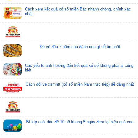
Cách xem kết quả xổ số miền Bắc nhanh chóng, chính xác
nhất
Bạch thủ lô tô rơi 3 ngày lô XSKH ngày 28/06/2026
Đề về đầu 7 hôm sau đánh con gì dễ ăn nhất
Soi cầu lô tô bạch thủ Kon Tum 28/06/2026
Các yếu tố ảnh hưởng đến kết quả xổ số không phải ai cũng
biết
Cách đổi vé xsmntt (xổ số miền Nam trực tiếp) dễ dàng nhất
Bí kíp nuôi dàn đề 10 số khung 5 ngày đem lại hiệu quả cao