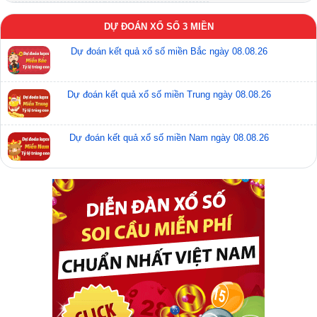
Soi cầu lô tô bạch thủ Thừa Thiên Huế
DỰ ĐOÁN XỔ SỐ 3 MIỀN
28/11/2022
Dự đoán kết quả xổ số miền Bắc ngày 08.08.26
Dự đoán kết quả xổ số miền Trung ngày 08.08.26
Dự đoán kết quả xổ số miền Nam ngày 08.08.26