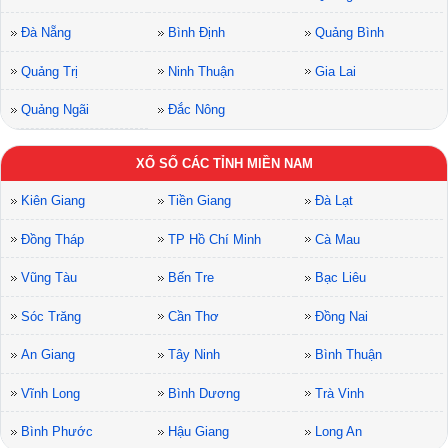
Dự đoán soi cầu và thống kê XS Phú Yên
Đà Nẵng
Bình Định
Quảng Bình
hôm nay ngày 28/11/2022:
Quảng Trị
Ninh Thuận
Gia Lai
???? Loto gan:
80 – 21 – 74 – 68 – 62
Quảng Ngãi
Đắc Nông
???? Cặp số về nhiều nhất:
57 – 33 – 58 – 80 – 79
XỔ SỐ CÁC TỈNH MIỀN NAM
???? Thống kê giải tám Phú Yên:
68 – 57 – 39 – 03 – 57 –
78 – 39
Kiên Giang
Tiền Giang
Đà Lạt
???? TK 2 số cuối giải ĐB:
22 – 25 – 77 – 78 – 84 – 24 – 72
Đồng Tháp
TP Hồ Chí Minh
Cà Mau
???? 3. Dự đoán và Soi cầu bạch thủ
Vũng Tàu
Bến Tre
Bạc Liêu
xs miền Trung ngày 28/11/2022 : Xem
các con lô đẹp trong ngày tại bên
Sóc Trăng
Cần Thơ
Đồng Nai
dưới:
An Giang
Tây Ninh
Bình Thuận
Soi cầu và phân tích tìm cầu bạch thủ đài miền Trung từ các
Vĩnh Long
Bình Dương
Trà Vinh
vị trí trong bảng kết quả xổ số có lô rơi liên tục trong 3 kỳ liên
tiếp để được tổng hợp lại tại bảng soi cầu XSMT ngày
Bình Phước
Hậu Giang
Long An
28/11/2022 dưới đây, mời anh em tham khảo nhé: