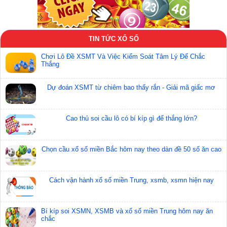
TIN TỨC XỔ SỐ
Chơi Lô Đề XSMT Và Việc Kiểm Soát Tâm Lý Để Chắc
Thắng
Dự đoán XSMT từ chiêm bao thấy rắn - Giải mã giấc mơ
Bạch thủ lô tô rơi 3 ngày lô XSKH ngày 28/11/2022
Cao thủ soi cầu lô có bí kíp gì để thắng lớn?
Soi cầu lô tô bạch thủ Phú Yên 28/11/2022
Chọn cầu xổ số miền Bắc hôm nay theo dàn đề 50 số ăn cao
Cách vận hành xổ số miền Trung, xsmb, xsmn hiện nay
Bí kíp soi XSMN, XSMB và xổ số miền Trung hôm nay ăn
chắc