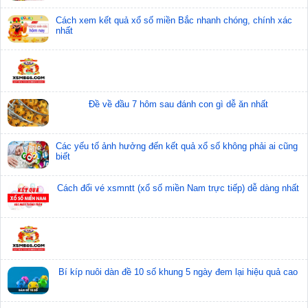
Cách xem kết quả xổ số miền Bắc nhanh chóng, chính xác
nhất
Bạch thủ lô tô rơi 3 ngày lô XSKH ngày 29/01/2026
Đề về đầu 7 hôm sau đánh con gì dễ ăn nhất
Soi cầu lô tô bạch thủ Quảng Trị 29/01/2026
Các yếu tố ảnh hưởng đến kết quả xổ số không phải ai cũng
biết
Cách đổi vé xsmntt (xổ số miền Nam trực tiếp) dễ dàng nhất
Bí kíp nuôi dàn đề 10 số khung 5 ngày đem lại hiệu quả cao