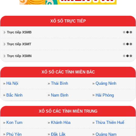
🤑 Bao lô 2 số:
67 – 49 – 90
Dự đoán và soi cầu xổ số Quảng Bình ngày
29/01/2026:
XỔ SỐ TRỰC TIẾP
🤑 Chốt số đầu đuôi DB:
25
Trực tiếp XSMB
🤑 Soi cầu giải tám:
69
Trực tiếp XSMT
🤑 Bao lô 2 số:
96 – 26 – 98
Trực tiếp XSMN
🌟 2. Dự đoán và soi cầu xổ số miền
Trung ngày 29/01/2026:
XỔ SỐ CÁC TỈNH MIỀN BẮC
Hà Nội
Thái Bình
Quảng Ninh
Dự đoán kết quả xổ số
và soi cầu tổng hợp hôm nay sẽ đưa
ra cho anh em thông tin của những cặp lô đẹp, những bộ số
Bắc Ninh
Nam Định
Hải Phòng
đầu đuôi lô tô vip, giải đặc biệt, giải tám xổ số kiến thiết miền
Trung xuất hiện trong thời gian 7 kỳ gần đây nhất của xổ số
Đà Nẵng và xổ số Khánh Hòa để anh em soi cầu chọn cặp
XỔ SỐ CÁC TỈNH MIỀN TRUNG
số may mắn nhất trong ngày 29/01/2026 với độ chính xác ăn
cao:
Kon Tum
Khánh Hòa
Thừa Thiên Huế
Dự đoán soi cầu và thống kê XS Bình Định
Phú Yên
Đắk Lắk
Quảng Nam