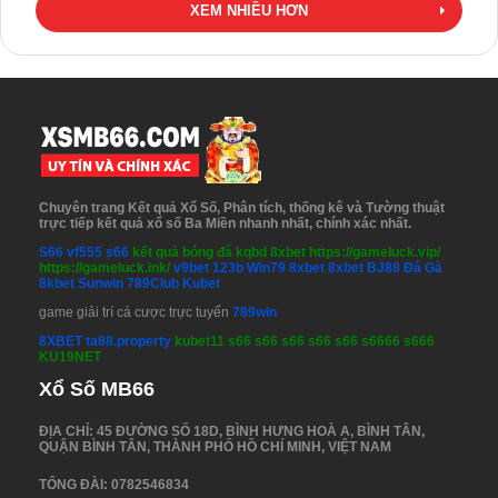
XEM NHIỀU HƠN
Chuyên trang Kết quả Xổ Số, Phân tích, thống kê và Tường thuật
trực tiếp kết quả xổ số Ba Miền nhanh nhất, chính xác nhất.
S66
vf555
s66
kết quả bóng đá
kqbd
8xbet
https://gameluck.vip/
https://gameluck.ink/
v9bet
123b
Win79
8xbet
8xbet
BJ88 Đá Gà
8kbet
Sunwin
789Club
Kubet
game giải trí cá cược trực tuyến
789win
8XBET
ta88.property
kubet11
s66
s66
s66
s66
s66
s6666
s666
KU19NET
Xổ Số MB66
ĐỊA CHỈ: 45 ĐƯỜNG SỐ 18D, BÌNH HƯNG HOÀ A, BÌNH TÂN,
QUẬN BÌNH TÂN, THÀNH PHỐ HỒ CHÍ MINH, VIỆT NAM
TỔNG ĐÀI: 0782546834