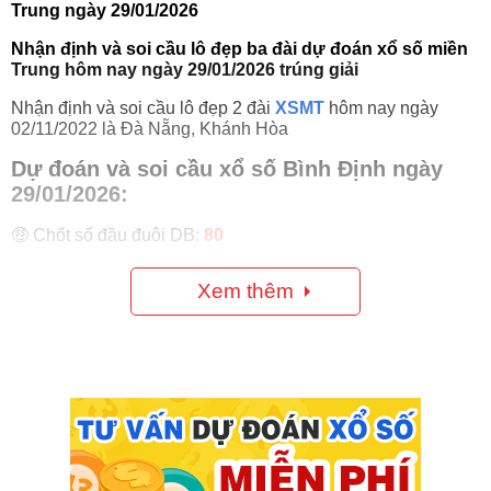
Trung ngày 29/01/2026
Nhận định và soi cầu lô đẹp ba đài dự đoán xổ số miền
Trung hôm nay ngày 29/01/2026 trúng giải
Nhận định và soi cầu lô đẹp 2 đài
XSMT
hôm nay ngày
02/11/2022 là Đà Nẵng, Khánh Hòa
Dự đoán và soi cầu xổ số Bình Định ngày
29/01/2026:
🤑 Chốt số đầu đuôi DB:
80
🤑 Soi cầu giải tám:
17
Xem thêm
🤑 Bao lô 2 số:
17 – 15 – 32
Dự đoán và soi cầu xổ số Quảng Trị ngày
29/01/2026:
🤑 Chốt số đầu đuôi DB:
27
🤑 Soi cầu giải tám:
22