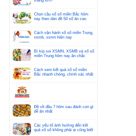
thắng lớn?
Chọn cầu xổ số miền Bắc hôm
nay theo dàn đề 50 số ăn cao
Cách vận hành xổ số miền Trung,
xsmb, xsmn hiện nay
Bí kíp soi XSMN, XSMB và xổ số
miền Trung hôm nay ăn chắc
Cách xem kết quả xổ số miền
Bắc nhanh chóng, chính xác nhất
Đề về đầu 7 hôm sau đánh con gì
dễ ăn nhất
Các yếu tố ảnh hưởng đến kết
quả xổ số không phải ai cũng biết