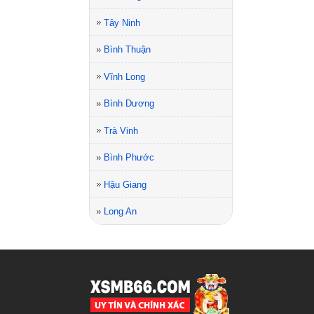
🤑 Thống 
Tây Ninh
🤑 TK 2 số
Bình Thuận
🌟 3. 
Vĩnh Long
Trung 
trong 
Bình Dương
Trà Vinh
Soi cầu và 
bảng kết qu
Bình Phước
hợp lại tạ
tham khảo
Hậu Giang
Soi cầu
Long An