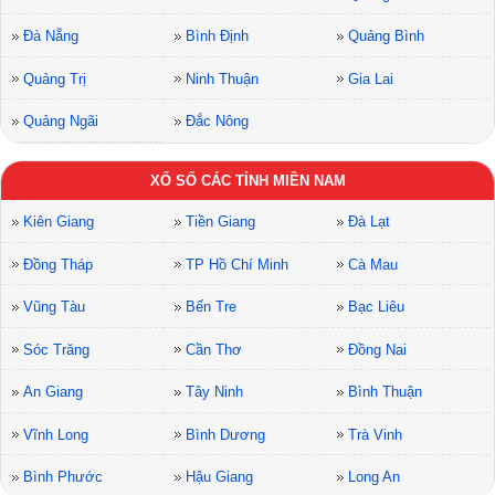
Dự đoán soi cầu và thống kê XS Khánh Hòa
Đà Nẵng
Bình Định
Quảng Bình
hôm nay ngày 29/11/2023:
Quảng Trị
Ninh Thuận
Gia Lai
? Loto gan:
04 – 70 – 34 – 62 – 58
Quảng Ngãi
Đắc Nông
? Cặp số về nhiều nhất:
88 – 98 – 37 – 76 – 56
XỔ SỐ CÁC TỈNH MIỀN NAM
? Thống kê giải tám Khánh Hòa:
54 – 21 – 77 – 97 – 08 – 15
– 01
Kiên Giang
Tiền Giang
Đà Lạt
? TK 2 số cuối giải ĐB:
34 – 46 – 34 – 68 – 01 – 30 – 07
Đồng Tháp
TP Hồ Chí Minh
Cà Mau
? 3. Dự đoán và Soi cầu bạch thủ xs
Vũng Tàu
Bến Tre
Bạc Liêu
miền Trung ngày 29/11/2023 : Xem
các con lô đẹp trong ngày tại bên
Sóc Trăng
Cần Thơ
Đồng Nai
dưới:
An Giang
Tây Ninh
Bình Thuận
Soi cầu và phân tích tìm cầu bạch thủ đài miền Trung từ các
Vĩnh Long
Bình Dương
Trà Vinh
vị trí trong bảng kết quả xổ số có lô rơi liên tục trong 3 kỳ liên
tiếp để được tổng hợp lại tại bảng soi cầu XSMT ngày
Bình Phước
Hậu Giang
Long An
29/11/2023 dưới đây, mời anh em tham khảo nhé: