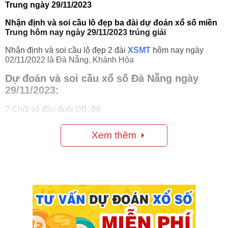
Trung ngày 29/11/2023
Nhận định và soi cầu lô đẹp ba đài dự đoán xổ số miền
Trung hôm nay ngày 29/11/2023 trúng giải
Nhận định và soi cầu lô đẹp 2 đài
XSMT
hôm nay ngày
02/11/2022 là Đà Nẵng, Khánh Hòa
Dự đoán và soi cầu xổ số Đà Nẵng ngày
29/11/2023:
? Chốt số đầu đuôi DB:
04
? Soi cầu giải tám:
07
Xem thêm
? Bao lô 2 số:
42 – 91 – 71
Dự đoán và soi cầu xổ số Khánh Hòa ngày
29/11/2023:
? Chốt số đầu đuôi DB:
95
? Soi cầu giải tám:
69