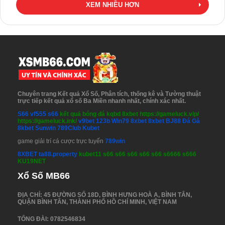
XEM NHIỀU HƠN
Chuyên trang Kết quả Xổ Số, Phân tích, thống kê và Tường thuật
trực tiếp kết quả xổ số Ba Miền nhanh nhất, chính xác nhất.
S66
vf555
s66
kết quả bóng đá
kqbd
8xbet
https://gameluck.vip/
https://gameluck.ink/
v9bet
123b
Win79
8xbet
8xbet
BJ88 Đá Gà
8kbet
Sunwin
789Club
Kubet
game giải trí cá cược trực tuyến
789win
8XBET
ta88.property
kubet11
s66
s66
s66
s66
s66
s6666
s666
KU19NET
Xổ Số MB66
ĐỊA CHỈ: 45 ĐƯỜNG SỐ 18D, BÌNH HƯNG HOÀ A, BÌNH TÂN,
QUẬN BÌNH TÂN, THÀNH PHỐ HỒ CHÍ MINH, VIỆT NAM
TỔNG ĐÀI: 0782546834