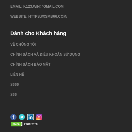
EMAIL:
K123.WIN@GMAIL.COM
WEBSITE: HTTPS://XSMB66.COM/
Dành cho Khách hàng
VỀ CHÚNG TÔI
CHÍNH SÁCH VÀ ĐIỀU KHOẢN SỬ DỤNG
CHÍNH SÁCH BẢO MẬT
LIÊN HỆ
S666
S66