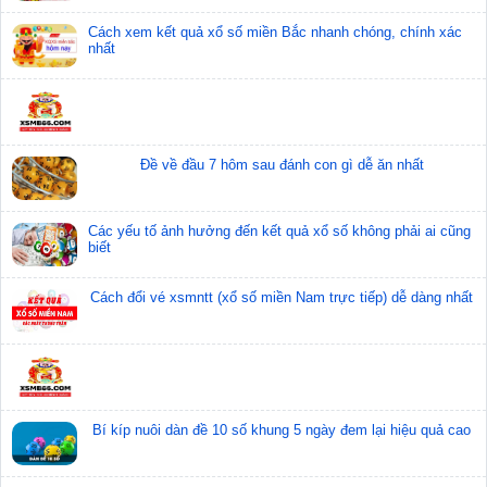
Cách xem kết quả xổ số miền Bắc nhanh chóng, chính xác
nhất
Bạch thủ lô tô rơi 3 ngày lô XSKH ngày 30/03/2023
Đề về đầu 7 hôm sau đánh con gì dễ ăn nhất
Soi cầu lô tô bạch thủ Quảng Trị 30/03/2023
Các yếu tố ảnh hưởng đến kết quả xổ số không phải ai cũng
biết
Cách đổi vé xsmntt (xổ số miền Nam trực tiếp) dễ dàng nhất
Bí kíp nuôi dàn đề 10 số khung 5 ngày đem lại hiệu quả cao