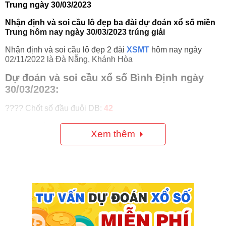
Trung ngày 30/03/2023
Nhận định và soi cầu lô đẹp ba đài dự đoán xổ số miền
Trung hôm nay ngày 30/03/2023 trúng giải
Nhận định và soi cầu lô đẹp 2 đài
XSMT
hôm nay ngày
02/11/2022 là Đà Nẵng, Khánh Hòa
Dự đoán và soi cầu xổ số Bình Định ngày
30/03/2023:
???? Chốt số đầu đuôi DB:
42
???? Soi cầu giải tám:
61
Xem thêm
???? Bao lô 2 số:
82 – 12 – 34
Dự đoán và soi cầu xổ số Quảng Trị ngày
30/03/2023:
???? Chốt số đầu đuôi DB:
29
???? Soi cầu giải tám:
49