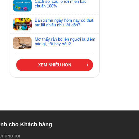
Cách soi cầu lô rơi miền bắc
chuẩn 100%
Bán xsmn ngày hôm nay có thật
sự lãi nhiều như lời đồn?
Mơ thấy rắn bò lên người là điềm
báo gì, tốt hay xấu?
XEM NHIỀU HƠN
nh cho Khách hàng
CHÚNG TÔI