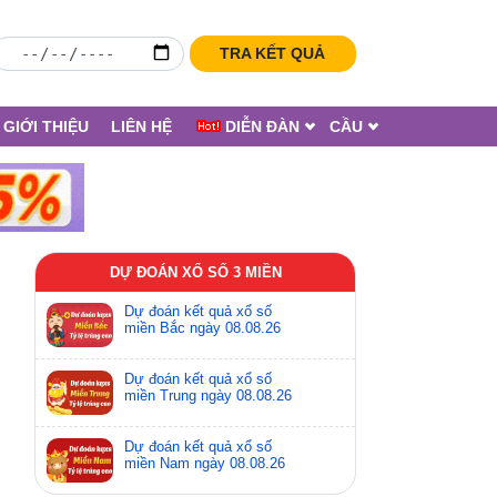
TRA KẾT QUẢ
GIỚI THIỆU
LIÊN HỆ
DIỄN ĐÀN
CẦU
DỰ ĐOÁN XỔ SỐ 3 MIỀN
Dự đoán kết quả xổ số
miền Bắc ngày 08.08.26
Dự đoán kết quả xổ số
miền Trung ngày 08.08.26
Dự đoán kết quả xổ số
miền Nam ngày 08.08.26