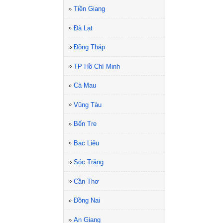
Tiền Giang
🤑 Cặp số 
Đà Lạt
🤑 Thống 
Đồng Tháp
🤑 TK 2 số
TP Hồ Chí Minh
Dự đoán
ngày 30
Cà Mau
🤑 Loto ga
Vũng Tàu
🤑 Cặp số 
Bến Tre
🤑 Thống 
Bạc Liêu
🤑 TK 2 số
Sóc Trăng
Dự đoán
ngày 30
Cần Thơ
🤑 Loto ga
Đồng Nai
🤑 Cặp số 
An Giang