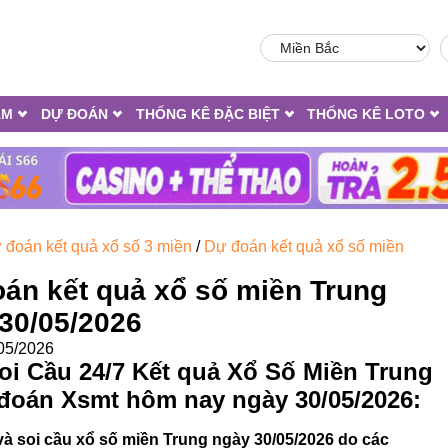
AM
DỰ ĐOÁN
THỐNG KÊ ĐẶC BIỆT
THỐNG KÊ LOTO
 đoán kết quả xổ số 3 miền
/
Dự đoán kết quả xổ số miền
án kết quả xổ số miền Trung
30/05/2026
/05/2026
oi Cầu 24/7 Kết quả Xổ Số Miền Trung
đoán Xsmt hôm nay ngày 30/05/2026:
à soi cầu xổ số miền Trung ngày 30/05/2026 do các