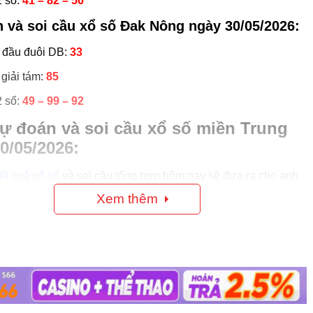
2 số:
41 – 82 – 56
 và soi cầu xổ số Đak Nông ngày 30/05/2026:
ố đầu đuôi DB:
33
 giải tám:
85
2 số:
49 – 99 – 92
Dự đoán và soi cầu xổ số miền Trung
0/05/2026:
ết quả xổ số
và soi cầu tổng hợp hôm nay sẽ đưa ra cho anh
in của những cặp lô đẹp, những bộ số đầu đuôi lô tô vip, giải
Xem thêm
iải tám xổ số kiến thiết miền Trung xuất hiện trong thời gian 7
y nhất của xổ số Đà Nẵng và xổ số Khánh Hòa để anh em soi
ặp số may mắn nhất trong ngày 30/05/2026 với độ chính xác
 soi cầu và thống kê XS Đà Nẵng hôm nay
/05/2026:
n:
42 – 68 – 85 – 43 – 73