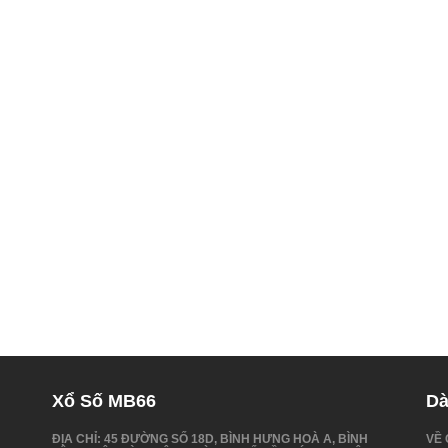
kê giải tám Đak Nông:
48 – 30 – 56 – 18 – 87 – 50 – 26
 cuối giải ĐB:
68 – 59 – 46 – 79 – 56 – 71 – 99
Dự đoán và Soi cầu bạch thủ xs miền
ngày 30/05/2026 : Xem các con lô đẹp
ngày tại bên dưới:
phân tích tìm cầu bạch thủ đài miền Trung từ các vị trí trong
ả xổ số có lô rơi liên tục trong 3 kỳ liên tiếp để được tổng
i bảng soi cầu XSMT ngày 30/05/2026 dưới đây, mời anh em
 nhé:
 lô tô bạch thủ Đà Nẵng 30/05/2026
Xổ Số MB66
Dà
ĐỊA CHỈ: 45 ĐƯỜNG SỐ 18D, BÌNH HƯNG HOÀ A, BÌNH
VỀ 