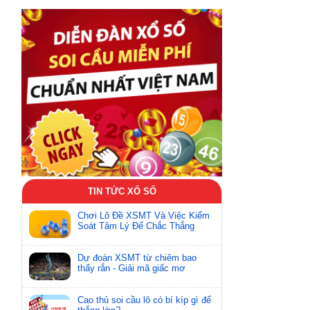
TIN TỨC XỔ SỐ
Chơi Lô Đề XSMT Và Việc Kiểm
Soát Tâm Lý Để Chắc Thắng
Dự đoán XSMT từ chiêm bao
thấy rắn - Giải mã giấc mơ
Cao thủ soi cầu lô có bí kíp gì để