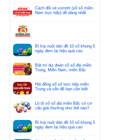
Cách đổi vé xsmntt (xổ số miền
Nam trực tiếp) dễ dàng nhất
Bí kíp nuôi dàn đề 10 số khung 5
ngày đem lại hiệu quả cao
Bật mí dự đoán xổ số đài miền
Trung, Miền Nam, miền Bắc
Hội đồng xổ số trực tiếp miền
Trung và vấn đề bạn cần biết
Lô tô xổ số đài miền Bắc có cơ
cấu giải thưởng như thế nào?
Bí kíp nuôi dàn đề 10 số khung 5
ngày đem lại hiệu quả cao