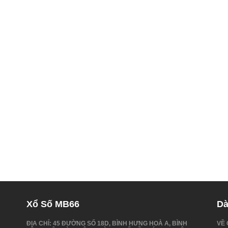
kê giải tám Đak Nông:
21 – 69 – 98 – 08 – 19 – 07 – 94
 cuối giải ĐB:
99 – 47 – 86 – 36 – 99 – 04 – 20
Dự đoán và Soi cầu bạch thủ xs miền
ngày 31/01/2026 : Xem các con lô đẹp
ngày tại bên dưới:
phân tích tìm cầu bạch thủ đài miền Trung từ các vị trí trong
ả xổ số có lô rơi liên tục trong 3 kỳ liên tiếp để được tổng
i bảng soi cầu XSMT ngày 31/01/2026 dưới đây, mời anh em
 nhé:
 lô tô bạch thủ Đà Nẵng 31/01/2026
Xổ Số MB66
Dà
ĐỊA CHỈ: 45 ĐƯỜNG SỐ 18D, BÌNH HƯNG HOÀ A, BÌNH
VỀ 