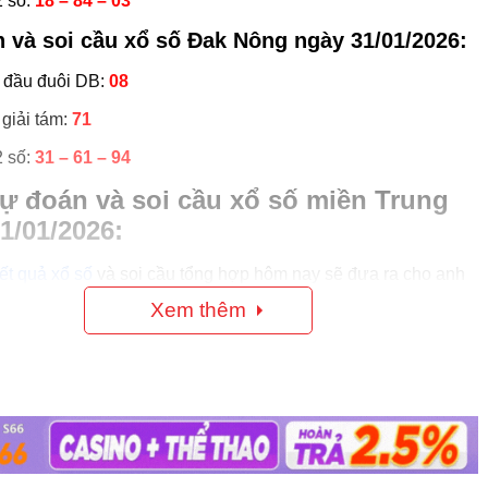
2 số:
18 – 84 – 03
 và soi cầu xổ số Đak Nông ngày 31/01/2026:
ố đầu đuôi DB:
08
 giải tám:
71
2 số:
31 – 61 – 94
Dự đoán và soi cầu xổ số miền Trung
1/01/2026:
ết quả xổ số
và soi cầu tổng hợp hôm nay sẽ đưa ra cho anh
in của những cặp lô đẹp, những bộ số đầu đuôi lô tô vip, giải
Xem thêm
iải tám xổ số kiến thiết miền Trung xuất hiện trong thời gian 7
y nhất của xổ số Đà Nẵng và xổ số Khánh Hòa để anh em soi
ặp số may mắn nhất trong ngày 31/01/2026 với độ chính xác
 soi cầu và thống kê XS Đà Nẵng hôm nay
/01/2026:
n:
30 – 58 – 19 – 53 – 53