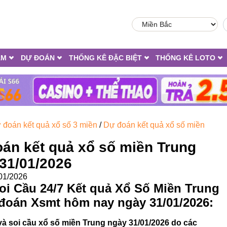
AM
DỰ ĐOÁN
THỐNG KÊ ĐẶC BIỆT
THỐNG KÊ LOTO
 đoán kết quả xổ số 3 miền
/
Dự đoán kết quả xổ số miền
án kết quả xổ số miền Trung
31/01/2026
/01/2026
oi Cầu 24/7 Kết quả Xổ Số Miền Trung
đoán Xsmt hôm nay ngày 31/01/2026:
à soi cầu xổ số miền Trung ngày 31/01/2026 do các