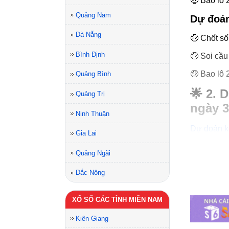
🤑 Bao lô 
Quảng Nam
Dự đoán
Đà Nẵng
🤑 Chốt s
Bình Định
🤑 Soi cầu
🤑 Bao lô 
Quảng Bình
🌟 2. 
Quảng Trị
ngày 3
Ninh Thuận
Dự đoán k
Gia Lai
em thông t
đặc biệt, g
Quảng Ngãi
kỳ gần đâ
cầu chọn c
Đắc Nông
ăn cao:
Dự đoán
XỔ SỐ CÁC TỈNH MIỀN NAM
ngày 31
Kiên Giang
🤑 Loto ga