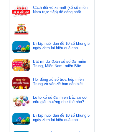
Cách đổi vé xsmntt (xổ số miền
Nam trực tiếp) dễ dàng nhất
Bí kíp nuôi dàn đề 10 số khung 5
ngày đem lại hiệu quả cao
Bật mí dự đoán xổ số đài miền
Trung, Miền Nam, miền Bắc
Hội đồng xổ số trực tiếp miền
Trung và vấn đề bạn cần biết
Lô tô xổ số đài miền Bắc có cơ
cấu giải thưởng như thế nào?
Bí kíp nuôi dàn đề 10 số khung 5
ngày đem lại hiệu quả cao