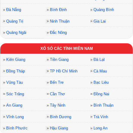
Dự đoán soi cầu và thống kê XS Ninh Thuận
Đà Nẵng
Bình Định
Quảng Bình
hôm nay ngày 31/03/2023:
Quảng Trị
Ninh Thuận
Gia Lai
???? Loto gan:
50 – 76 – 12 – 23 – 89
Quảng Ngãi
Đắc Nông
???? Cặp số về nhiều nhất:
88 – 71 – 27 – 79 – 15
XỔ SỐ CÁC TỈNH MIỀN NAM
???? Thống kê giải tám Ninh Thuận:
24 – 81 – 97 – 22 – 22
– 34 – 84
Kiên Giang
Tiền Giang
Đà Lạt
???? TK 2 số cuối giải ĐB:
27 – 95 – 42 – 88 – 59 – 98 – 81
Đồng Tháp
TP Hồ Chí Minh
Cà Mau
???? 3. Dự đoán và Soi cầu bạch thủ
Vũng Tàu
Bến Tre
Bạc Liêu
xs miền Trung ngày 31/03/2023 : Xem
các con lô đẹp trong ngày tại bên
Sóc Trăng
Cần Thơ
Đồng Nai
dưới:
An Giang
Tây Ninh
Bình Thuận
Soi cầu và phân tích tìm cầu bạch thủ đài miền Trung từ các
Vĩnh Long
Bình Dương
Trà Vinh
vị trí trong bảng kết quả xổ số có lô rơi liên tục trong 3 kỳ liên
tiếp để được tổng hợp lại tại bảng soi cầu XSMT ngày
Bình Phước
Hậu Giang
Long An
31/03/2023 dưới đây, mời anh em tham khảo nhé: