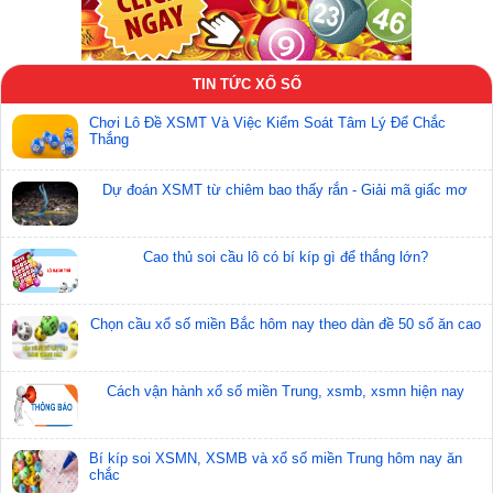
TIN TỨC XỔ SỐ
Chơi Lô Đề XSMT Và Việc Kiểm Soát Tâm Lý Để Chắc
Thắng
Dự đoán XSMT từ chiêm bao thấy rắn - Giải mã giấc mơ
Bạch thủ lô tô rơi 3 ngày lô XSKH ngày 31/03/2023
Cao thủ soi cầu lô có bí kíp gì để thắng lớn?
Soi cầu lô tô bạch thủ Ninh Thuận
31/03/2023
Chọn cầu xổ số miền Bắc hôm nay theo dàn đề 50 số ăn cao
Cách vận hành xổ số miền Trung, xsmb, xsmn hiện nay
Bí kíp soi XSMN, XSMB và xổ số miền Trung hôm nay ăn
chắc