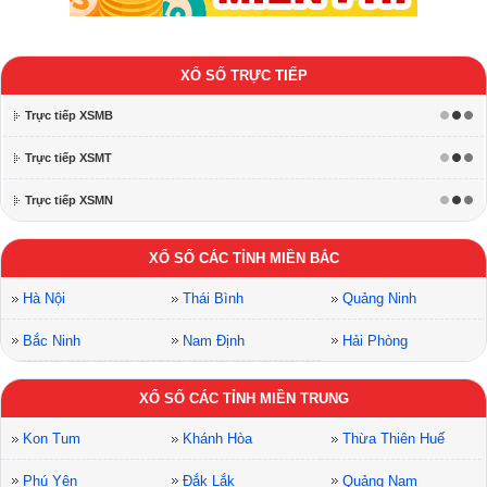
???? Bao lô 2 số:
88 – 47 – 03
???? 2. Dự đoán và soi cầu xổ số
miền Trung ngày 31/03/2023:
XỔ SỐ TRỰC TIẾP
Trực tiếp XSMB
Dự đoán kết quả xổ số
và soi cầu tổng hợp hôm nay sẽ đưa
ra cho anh em thông tin của những cặp lô đẹp, những bộ số
Trực tiếp XSMT
đầu đuôi lô tô vip, giải đặc biệt, giải tám xổ số kiến thiết miền
Trung xuất hiện trong thời gian 7 kỳ gần đây nhất của xổ số
Đà Nẵng và xổ số Khánh Hòa để anh em soi cầu chọn cặp
Trực tiếp XSMN
số may mắn nhất trong ngày 31/03/2023 với độ chính xác ăn
cao:
XỔ SỐ CÁC TỈNH MIỀN BẮC
Dự đoán soi cầu và thống kê XS Gia Lai hôm
Hà Nội
Thái Bình
Quảng Ninh
nay ngày 31/03/2023:
Bắc Ninh
Nam Định
Hải Phòng
???? Loto gan:
35 – 90 – 82 – 10 – 38
???? Cặp số về nhiều nhất:
75 – 54 – 85 – 12 – 34
XỔ SỐ CÁC TỈNH MIỀN TRUNG
???? Thống kê giải tám Gia Lai:
53 – 47 – 88 – 92 – 02 – 46
Kon Tum
Khánh Hòa
Thừa Thiên Huế
– 43
Phú Yên
Đắk Lắk
Quảng Nam
???? TK 2 số cuối giải ĐB:
44 – 50 – 29 – 19 – 15 – 53 – 73