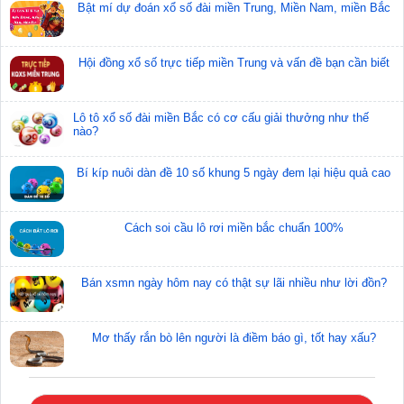
Bật mí dự đoán xổ số đài miền Trung, Miền Nam, miền Bắc
Lưu ý:
Các dự đoán
trên đây của xổ số Miền Trung
31/03/2023 chỉ mang tính chất tham khảo,cảm ơn các
bạn đã tin tưởng
xsmb66
. Chúc các bạn may mắn!
Hội đồng xổ số trực tiếp miền Trung và vấn đề bạn cần biết
Tham khảo thêm thông tin của các dự đoán miền nam
ngày 31/03/2023: xsmb66.com, diendan.xsmb66.com.
Lô tô xổ số đài miền Bắc có cơ cấu giải thưởng như thế
nào?
Có thể bạn quan tâm
Dự đoán kết quả xổ số miền Trung ngày 06/08/2026
Bí kíp nuôi dàn đề 10 số khung 5 ngày đem lại hiệu quả cao
Dự đoán kết quả xổ số miền Nam ngày 06/08/2026
Dự đoán kết quả xổ số miền Bắc ngày 06/08/2026
Cách soi cầu lô rơi miền bắc chuẩn 100%
Bán xsmn ngày hôm nay có thật sự lãi nhiều như lời đồn?
Mơ thấy rắn bò lên người là điềm báo gì, tốt hay xấu?