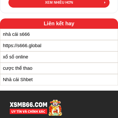
XEM NHIỀU HƠN
Liên kết hay
nhà cái s666
https://s666.global
xổ số online
cược thể thao
Nhà cái Shbet