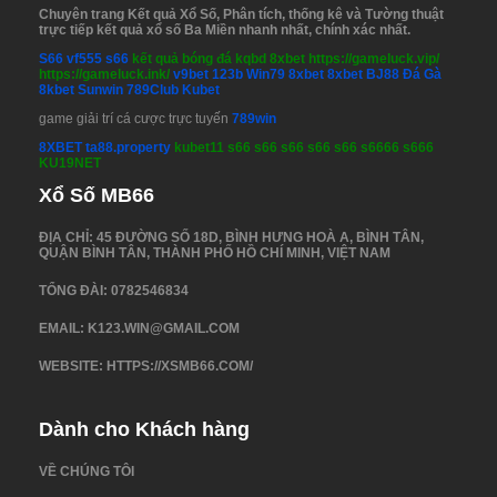
Chuyên trang Kết quả Xổ Số, Phân tích, thống kê và Tường thuật
trực tiếp kết quả xổ số Ba Miền nhanh nhất, chính xác nhất.
S66
vf555
s66
kết quả bóng đá
kqbd
8xbet
https://gameluck.vip/
https://gameluck.ink/
v9bet
123b
Win79
8xbet
8xbet
BJ88 Đá Gà
8kbet
Sunwin
789Club
Kubet
game giải trí cá cược trực tuyến
789win
8XBET
ta88.property
kubet11
s66
s66
s66
s66
s66
s6666
s666
KU19NET
Xổ Số MB66
ĐỊA CHỈ: 45 ĐƯỜNG SỐ 18D, BÌNH HƯNG HOÀ A, BÌNH TÂN,
QUẬN BÌNH TÂN, THÀNH PHỐ HỒ CHÍ MINH, VIỆT NAM
TỔNG ĐÀI: 0782546834
EMAIL:
K123.WIN@GMAIL.COM
WEBSITE: HTTPS://XSMB66.COM/
Dành cho Khách hàng
VỀ CHÚNG TÔI