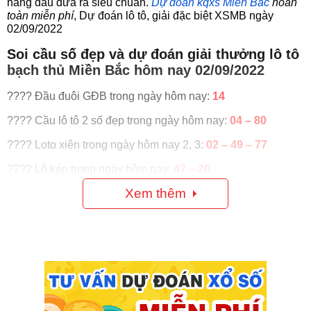
hàng đầu đưa ra siêu chuẩn.
Dự đoán kqxs Miền Bắc
hoàn
toàn miễn phí
, Dự đoán lô tô, giải đặc biệt XSMB ngày
02/09/2022
Soi cầu số đẹp và dự đoán giải thưởng lô tô
bạch thủ Miền Bắc hôm nay 02/09/2022
???? Đầu đuôi GĐB trong ngày hôm nay:
14
???? Cầu lô tô 2 số đẹp trong ngày hôm nay:
04 – 80
???? Loto xiên trong ngày hôm nay 2, 3:
02 – 49 – 77
???? Lô kép trong ngày hôm nay:
47 – 20
Xem thêm
???? Soi cầu VIP 4 số trong ngày hôm nay:
82 – 17 – 14 –
68
???? 2. Thống kê lô tô Miền Bắc
hôm nay hôm nay ngày 02/09/2022:
Thống kê lô tô Miền Bắc đưa ra cho người chơi các con số
may mắn, thông tin các cặp số lô tô đã về gần đây hỗ trợ cho
các bạn trong việc chọn lựa cặp số may mắn ngày