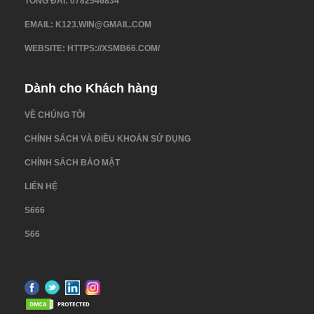
TỔNG ĐÀI: 0782546834
Kết luận: dự đoán soi cầu bạch thủ lô tô xổ số Miền Bắc
EMAIL:
K123.WIN@GMAIL.COM
hôm nay dễ về nhất là con số
95
.
WEBSITE: HTTPS://XSMB66.COM/
Soi cầu dự đoán lô tô 2 nháy hôm nay ngày
02/09/2022:
Dành cho Khách hàng
Lô tô về 2 nháy được xác định và đưa ra dựa vào vị trí tạo
VỀ CHÚNG TÔI
cầu về lô ra 2 lần gần nhất hoặc về xuôi cùng lộn vào ngày
hôm sau, lô tô tại vị trí ghép cầu được xác định theo hàng
CHÍNH SÁCH VÀ ĐIỀU KHOẢN SỬ DỤNG
thứ tự đầu giải đặc biệt là 0 và sau đó được tiến dần lên:
CHÍNH SÁCH BẢO MẬT
???? Cầu lô 2 nháy chạy 4 kỳ liên tục trở lên:
94
LIÊN HỆ
????
Nuôi lô hai nháy hôm nay:
61 – 94
S666
???? 5. Soi cầu dự đoán Vietlott
S66
ngày 02/09/2022:
Chốt số soi cầu Vietlott thứ tư hôm nay:
Soi cầu và dự đoán Mega 6/45 hôm nay ngày 02/09/2022