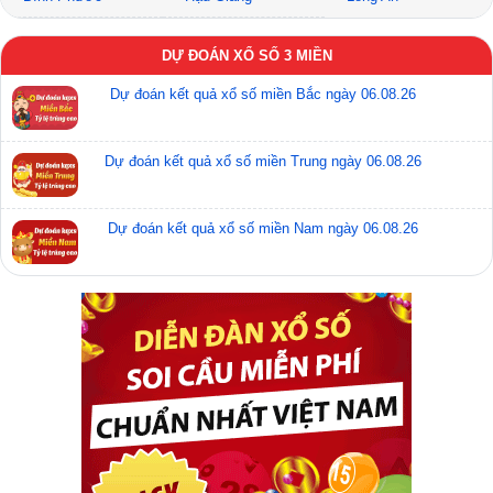
DỰ ĐOÁN XỔ SỐ 3 MIỀN
Dự đoán kết quả xổ số miền Bắc ngày 06.08.26
Dự đoán kết quả xổ số miền Trung ngày 06.08.26
Bảng tham khảo tần suất lô tô XSMB hôm nay ngày
02/09/2022
Dự đoán kết quả xổ số miền Nam ngày 06.08.26
???? 3. Các cặp số lô tô được anh
em chơi nhiều nhất hôm nay
02/09/2022:
Dưới đây là tất cả số tổng hợp top các cặp loto được nhiều
người lựa chọn chơinhiều nhất trên cơ sở soi cầu XSMB
ngày 02/09/2022 chạy nhiều ngày, xác định vị trí số đầu tiên
của giải đặc biệt là 0 đến tới số cuối cùng của giải 7 là vị trí
106. các bạn có thể kết hợp với những dự đoán ở trên đó để
lựa chọn cho mình cặp số đẹp nhất để chơi cho hôm nay