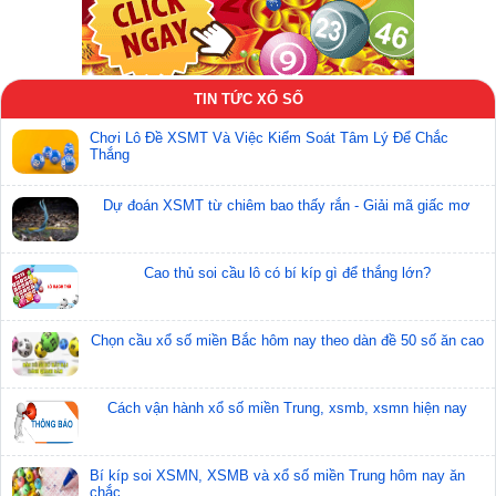
hoặc ngày mai anh em nhé:
???? Soi cầu lô chạy ăn 5 ngày liên tiếp:
03
???? Cầu lô tại vị trí ăn 4 ngày liên tiếp:
84 – 25 – 36 – 00 –
TIN TỨC XỔ SỐ
19
Chơi Lô Đề XSMT Và Việc Kiểm Soát Tâm Lý Để Chắc
???? Cầu lô tại vị trí ăn 3 ngày liên tiếp:
Thắng
Dự đoán XSMT từ chiêm bao thấy rắn - Giải mã giấc mơ
Cao thủ soi cầu lô có bí kíp gì để thắng lớn?
Chọn cầu xổ số miền Bắc hôm nay theo dàn đề 50 số ăn cao
Cách vận hành xổ số miền Trung, xsmb, xsmn hiện nay
Bí kíp soi XSMN, XSMB và xổ số miền Trung hôm nay ăn
chắc