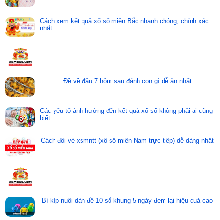
Cách xem kết quả xổ số miền Bắc nhanh chóng, chính xác
nhất
bảng tham khảo Cầu động chạy liên tục trong 3 ngày
đến 02/09/2022
Đề về đầu 7 hôm sau đánh con gì dễ ăn nhất
Những vị trí có lô tô chạy về ba ngày trở lên trên bảng
thường có khả năng chạy tiếp thêm vài ngày, vì thế anh em
có thể chọn cho mình một trong những cặp số trên để nuôi
Các yếu tố ảnh hưởng đến kết quả xổ số không phải ai cũng
nhé.
biết
Bạch thủ lô đẹp nhất hôm nay
Cách đổi vé xsmntt (xổ số miền Nam trực tiếp) dễ dàng nhất
???? Lô 2 nháy đã về hôm qua là
16.
Nuôi lô theo nháy về
là
15, 17
???? Cặp lô được đánh nhiều nhất hôm nay:
17
???? 4. Soi cầu bạch thủ lô Miền
Bí kíp nuôi dàn đề 10 số khung 5 ngày đem lại hiệu quả cao
Bắc hôm nay ngày 02/09/2022 : Xem
các con lô đẹp trong ngày: