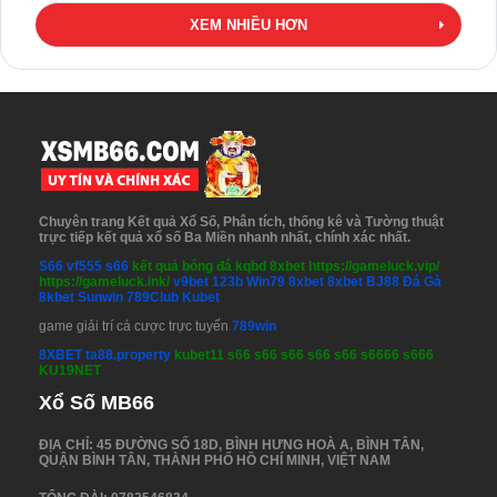
XEM NHIỀU HƠN
Chuyên trang Kết quả Xổ Số, Phân tích, thống kê và Tường thuật
trực tiếp kết quả xổ số Ba Miền nhanh nhất, chính xác nhất.
Bảng soi bạch thủ loto XSMB hôm nay 02/09/2022
S66
vf555
s66
kết quả bóng đá
kqbd
8xbet
https://gameluck.vip/
https://gameluck.ink/
v9bet
123b
Win79
8xbet
8xbet
BJ88 Đá Gà
8kbet
Sunwin
789Club
Kubet
Bảng phân tích và soi cầu đầu đuôi xổ số
game giải trí cá cược trực tuyến
789win
Miền Bắc theo bảng dự đoán:
8XBET
ta88.property
kubet11
s66
s66
s66
s66
s66
s6666
s666
KU19NET
Soi cầu ghép số cuối giải hàng ngày 1 dự đoán hôm nay
Xổ Số MB66
Miền Bắc bạch thủ về
52
, tần suất lô rơi là 58 lần trong 30
ngày gần đây.
ĐỊA CHỈ: 45 ĐƯỜNG SỐ 18D, BÌNH HƯNG HOÀ A, BÌNH TÂN,
QUẬN BÌNH TÂN, THÀNH PHỐ HỒ CHÍ MINH, VIỆT NAM
Soi Cầu dự đoán kẹp con số xuất hiện trong ngày hôm nay
là
97