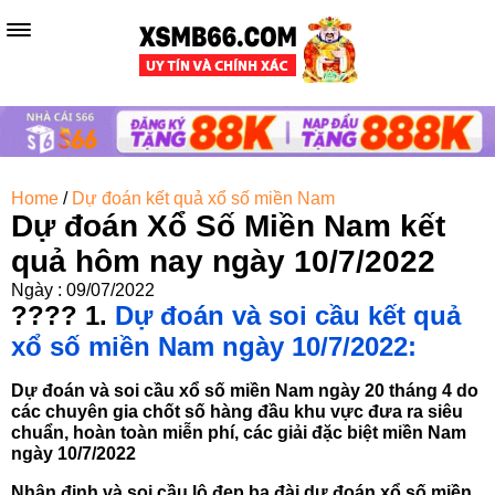
Home
/
Dự đoán kết quả xổ số miền Nam
Dự đoán Xổ Số Miền Nam kết
quả hôm nay ngày 10/7/2022
Ngày : 09/07/2022
???? 1.
Dự đoán và soi cầu kết quả
xổ số miền Nam
ngày 10/7/2022:
Dự đoán và soi cầu xổ số miền Nam ngày 20 tháng 4 do
các chuyên gia chốt số hàng đầu khu vực đưa ra siêu
chuẩn, hoàn toàn miễn phí, các giải đặc biệt miền Nam
ngày 10/7/2022
Nhận định và soi cầu lô đẹp ba đài dự đoán xổ số miền