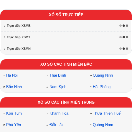
???? Soi cầu giải tám:
49
XỔ SỐ TRỰC TIẾP
???? Bao lô 2 số:
46 – 78 – 84
Trực tiếp XSMB
Trực tiếp XSMT
???? 2. Dự đoán và soi cầu xổ số
miền Nam ngày 10/7/2022 :
Trực tiếp XSMN
Dự đoán và soi cầu tổng hợp hôm nay sẽ đưa ra cho anh
XỔ SỐ CÁC TỈNH MIỀN BẮC
em thông tin của những cặp lô đẹp, những bộ số đầu đuôi lô
tô vip, giải đặc biệt, giải tám xổ số kiến thiết miền Nam xuất
Hà Nội
Thái Bình
Quảng Ninh
hiện trong thời gian 7 kỳ gần đây nhất của các các đài MN
chủ nhật triều hôm nay để anh em soi cầu chọn cặp số may
Bắc Ninh
Nam Định
Hải Phòng
mắn nhất trong ngày 10/7/2022 với độ chính xác ăn cao:
XỔ SỐ CÁC TỈNH MIỀN TRUNG
Dự đoán soi cầu và thống kê XSTG
hôm nay
Kon Tum
Khánh Hòa
Thừa Thiên Huế
ngày 10/7/2022:
Phú Yên
Đắk Lắk
Quảng Nam
???? Loto gan:
33 – 75 – 20 – 76 – 44