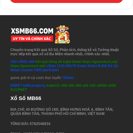
Lưu ý:
Các dự đoán
trên đây của xổ số miền nam
10/7/2022 chỉ mang tính chất tham khảo, cảm ơn các bạn
đã tin tưởng xsmb66. Chúc các bạn may mắn!
Tham khảo thêm thông tin của các dự đoán miền nam
ngày 10/7/2022: xsmb66.com, diendan.xsmb66.com.
Chuyên trang Kết quả Xổ Số, Phân tích, thống kê và Tường thuật
trực tiếp kết quả xổ số Ba Miền nhanh nhất, chính xác nhất.
Có thể bạn quan tâm
S66
vf555
s66
kết quả bóng đá
kqbd
8xbet
https://gameluck.vip/
https://gameluck.ink/
v9bet
123b
Win79
8xbet
8xbet
BJ88 Đá Gà
Dự đoán kết quả xổ số miền Nam ngày 07/08/2026
8kbet
Sunwin
789Club
Kubet
Dự đoán kết quả xổ số miền Nam ngày 06/08/2026
game giải trí cá cược trực tuyến
789win
Dự đoán kết quả xổ số miền Nam ngày 05/08/2026
8XBET
ta88.property
kubet11
s66
s66
s66
s66
s66
s6666
s666
KU19NET
Xổ Số MB66
ĐỊA CHỈ: 45 ĐƯỜNG SỐ 18D, BÌNH HƯNG HOÀ A, BÌNH TÂN,
QUẬN BÌNH TÂN, THÀNH PHỐ HỒ CHÍ MINH, VIỆT NAM
TỔNG ĐÀI: 0782546834