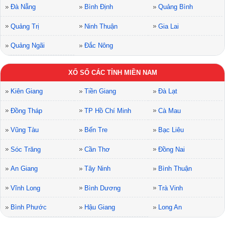
Đà Nẵng
Bình Định
Quảng Bình
???? Cặp số về nhiều nhất:
87 – 04 – 11 – 52 – 83
Quảng Trị
Ninh Thuận
Gia Lai
???? Thống kê giải tám Đồng Nai:
77 – 40 – 39 – 24 – 42 –
81 – 08
Quảng Ngãi
Đắc Nông
???? TK 2 số cuối giải ĐB:
02 – 15 – 71 – 53 – 04 – 82 – 10
XỔ SỐ CÁC TỈNH MIỀN NAM
Dự đoán soi cầu và thống kê XSCT
hôm nay
ngày 10/7/2022:
Kiên Giang
Tiền Giang
Đà Lạt
???? Loto gan:
88 – 26 – 06 – 97 – 42
Đồng Tháp
TP Hồ Chí Minh
Cà Mau
???? Cặp số về nhiều nhất:
57 – 37 – 43 – 45 – 58
Vũng Tàu
Bến Tre
Bạc Liêu
???? Thống kê giải tám Cần Thơ:
13 – 39 – 33 – 54 – 52 –
Sóc Trăng
Cần Thơ
Đồng Nai
24 – 17
???? TK 2 số cuối giải ĐB:
04 – 62 – 19 – 01 – 15 – 04 – 65
An Giang
Tây Ninh
Bình Thuận
Dự đoán soi cầu và Thống kê XSST
ngày
Vĩnh Long
Bình Dương
Trà Vinh
10/7/2022:
Bình Phước
Hậu Giang
Long An
???? Loto gan:
97 – 50 – 39 – 75 – 46