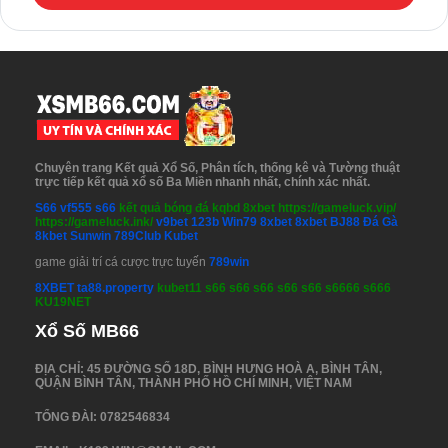
Dự đoán Xổ Số Miền Bắc kết ngày 10/6/2022
Dự đoán Xổ Số Miền Bắc kết ngày 09/6/2022
Dự đoán Xổ Số Miền Trung kết ngày 10/6/2022
Dự đoán Xổ Số Miền Trung kết ngày 09/6/2022
Dự đoán Xổ Số Miền Nam kết ngày 10/6/2022
Chuyên trang Kết quả Xổ Số, Phân tích, thống kê và Tường thuật
Dự đoán Xổ Số Miền Nam kết ngày 09/6/2022
trực tiếp kết quả xổ số Ba Miền nhanh nhất, chính xác nhất.
S66
vf555
s66
kết quả bóng đá
kqbd
8xbet
https://gameluck.vip/
Tham khảo thêm thông tin của các dự đoán xổ số miền
https://gameluck.ink/
v9bet
123b
Win79
8xbet
8xbet
BJ88 Đá Gà
trung ngày 11/6/2022 tại xsmb66.com,
8kbet
Sunwin
789Club
Kubet
diendan.xsmb66.com.
game giải trí cá cược trực tuyến
789win
Có thể bạn quan tâm
8XBET
ta88.property
kubet11
s66
s66
s66
s66
s66
s6666
s666
KU19NET
Dự đoán kết quả xổ số miền Trung ngày 07/08/2026
Xổ Số MB66
Dự đoán kết quả xổ số miền Trung ngày 06/08/2026
ĐỊA CHỈ: 45 ĐƯỜNG SỐ 18D, BÌNH HƯNG HOÀ A, BÌNH TÂN,
Dự đoán kết quả xổ số miền Trung ngày 05/08/2026
QUẬN BÌNH TÂN, THÀNH PHỐ HỒ CHÍ MINH, VIỆT NAM
TỔNG ĐÀI: 0782546834