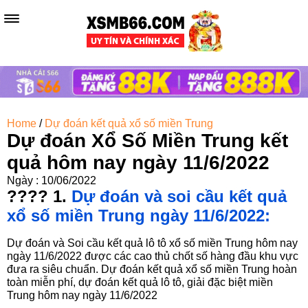
Home
/
Dự đoán kết quả xổ số miền Trung
Dự đoán Xổ Số Miền Trung kết
quả hôm nay ngày 11/6/2022
Ngày : 10/06/2022
???? 1.
Dự đoán và soi cầu kết quả
xổ số miền Trung ngày 11/6/2022:
Dự đoán và Soi cầu kết quả lô tô xổ số miền Trung hôm nay
ngày 11/6/2022 được các cao thủ chốt số hàng đầu khu vực
đưa ra siêu chuẩn.
Dự đoán kết quả xổ số miền Trung
hoàn
toàn miễn phí, dự đoán kết quả lô tô, giải đặc biệt miền
Trung hôm nay ngày 11/6/2022