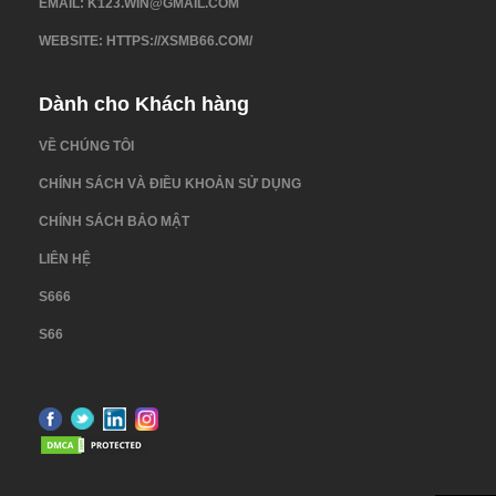
EMAIL:
K123.WIN@GMAIL.COM
WEBSITE: HTTPS://XSMB66.COM/
Dành cho Khách hàng
VỀ CHÚNG TÔI
CHÍNH SÁCH VÀ ĐIỀU KHOẢN SỬ DỤNG
CHÍNH SÁCH BẢO MẬT
LIÊN HỆ
S666
S66