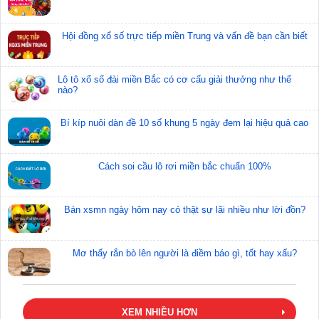
Hội đồng xổ số trực tiếp miền Trung và vấn đề bạn cần biết
Lô tô xổ số đài miền Bắc có cơ cấu giải thưởng như thế
nào?
Bạch thủ lô tô rơi 3 ngày lô XSQNG ngày 11/6/2022
Bí kíp nuôi dàn đề 10 số khung 5 ngày đem lại hiệu quả cao
???? 4. Tham khảo Quay thử xổ số
Cách soi cầu lô rơi miền bắc chuẩn 100%
Miền Trung hôm nay:
Bán xsmn ngày hôm nay có thật sự lãi nhiều như lời đồn?
Quay thử xổ số đài Miền Trung hôm nay ngày 11/6/2022:
Quay thử xổ số đài Miền Trung hôm nay ngày 11/6/2022:
Mơ thấy rắn bò lên người là điềm báo gì, tốt hay xấu?
Lưu ý:
Các dự đoán
trên đây của xổ số miền trung
11/6/2022 chỉ mang tính chất tham khảo, cảm ơn các bạn
đã tin tưởng xsmb66. Chúc các bạn may mắn!
XEM NHIỀU HƠN