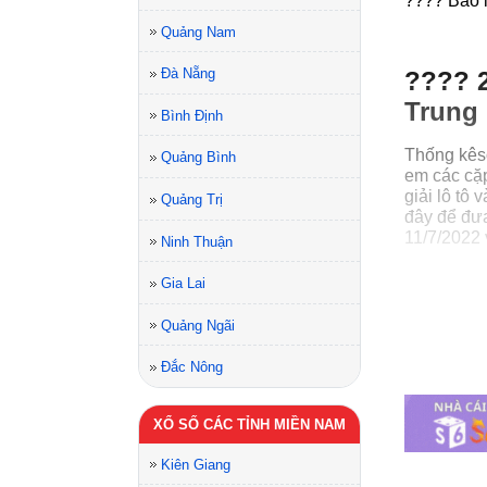
???? Bao l
Quảng Nam
Đà Nẵng
???? 2
Trung 
Bình Định
Thống kêso
Quảng Bình
em các cặp
giải lô tô 
Quảng Trị
đây để đư
11/7/2022 
Ninh Thuận
Gia Lai
Thống 
Quảng Ngãi
???? Loto 
Đắc Nông
???? Cặp 
XỔ SỐ CÁC TỈNH MIỀN NAM
???? Thốn
36
Kiên Giang