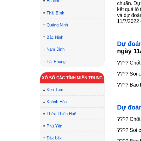
Hà Nội
chuẩn.
Dự 
kết quả lô
Thái Bình
và dự đo
11/7/2022
Quảng Ninh
Bắc Ninh
Dự đoán 
Nam Định
ngày 11
Hải Phòng
???? Chốt
???? Soi c
XỔ SỐ CÁC TỈNH MIỀN TRUNG
???? Bao l
Kon Tum
Khánh Hòa
Dự đoán 
Thừa Thiên Huế
???? Chốt
Phú Yên
???? Soi c
Đắk Lắk