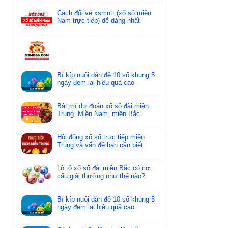
Cách đổi vé xsmntt (xổ số miền
Nam trực tiếp) dễ dàng nhất
Bí kíp nuôi dàn đề 10 số khung 5
ngày đem lại hiệu quả cao
Bật mí dự đoán xổ số đài miền
Trung, Miền Nam, miền Bắc
Hội đồng xổ số trực tiếp miền
Trung và vấn đề bạn cần biết
Lô tô xổ số đài miền Bắc có cơ
cấu giải thưởng như thế nào?
Bí kíp nuôi dàn đề 10 số khung 5
ngày đem lại hiệu quả cao