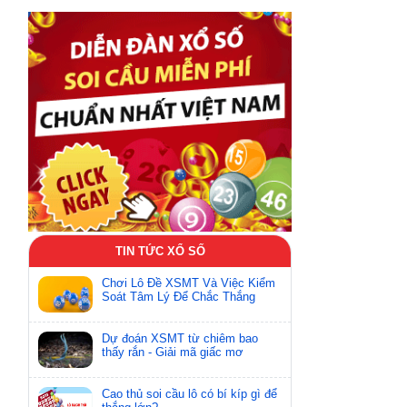
TIN TỨC XỔ SỐ
Chơi Lô Đề XSMT Và Việc Kiểm
Soát Tâm Lý Để Chắc Thắng
Dự đoán XSMT từ chiêm bao
thấy rắn - Giải mã giấc mơ
Cao thủ soi cầu lô có bí kíp gì để