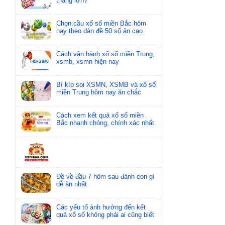
thắng lớn?
Chọn cầu xổ số miền Bắc hôm
nay theo dàn đề 50 số ăn cao
Cách vận hành xổ số miền Trung,
xsmb, xsmn hiện nay
Bí kíp soi XSMN, XSMB và xổ số
miền Trung hôm nay ăn chắc
Cách xem kết quả xổ số miền
Bắc nhanh chóng, chính xác nhất
Đề về đầu 7 hôm sau đánh con gì
dễ ăn nhất
Các yếu tố ảnh hưởng đến kết
quả xổ số không phải ai cũng biết