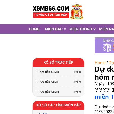
HOME
MIỀN BẮC
MIỀN TRUNG
MIỀN N
XỔ SỐ TRỰC TIẾP
Home
/
Dự
Dự đo
Trực tiếp XSMB
hôm n
Trực tiếp XSMT
Ngày : 10
???? 
Trực tiếp XSMN
miền T
XỔ SỐ CÁC TỈNH MIỀN BẮC
Dự đoán và
11/7/2022 