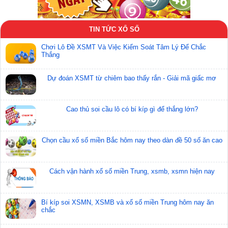
bên dưới:
Soi cầu và phân tích tìm cầu bạch thủ đài miền Trung từ các
TIN TỨC XỔ SỐ
vị trí trong bảng kết quả xổ số có lô rơi liên tục trong 3 kỳ liên
tiếp để được tổng hợp lại tại bảng soi cầu XSMT ngày
Chơi Lô Đề XSMT Và Việc Kiểm Soát Tâm Lý Để Chắc
26/5/2022 dưới đây, mời anh em tham khảo nhé:
Thắng
Dự đoán XSMT từ chiêm bao thấy rắn - Giải mã giấc mơ
Soi cầu lô bạch thủ Bình Định ngày
26/5/2022:
Cao thủ soi cầu lô có bí kíp gì để thắng lớn?
Chọn cầu xổ số miền Bắc hôm nay theo dàn đề 50 số ăn cao
Cách vận hành xổ số miền Trung, xsmb, xsmn hiện nay
Bí kíp soi XSMN, XSMB và xổ số miền Trung hôm nay ăn
chắc