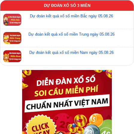
DỰ ĐOÁN XỔ SỐ 3 MIỀN
???? TK2 số cuối giải ĐB:
80 – 30 – 59 – 24 – 38 – 73 – 98
Dự đoán kết quả xổ số miền Bắc ngày 05.08.26
Thống kê dự đoán XSQB
ngày 26/5/2022:
Dự đoán kết quả xổ số miền Trung ngày 05.08.26
???? Loto gan:
34 – 54 – 21 – 74 – 96
???? Cặp số về nhiều nhất:
39 – 49 – 72 – 12 –
Dự đoán kết quả xổ số miền Nam ngày 05.08.26
16
???? Thống kê giải tám Quảng Bình:
15 – 87 –
30 – 33 – 25 – 92 – 49
???? TK2 số cuối giải ĐB:
81 – 13 – 99 – 61 –
09 – 80 – 28
???? 3. Dự đoán và Soi cầu bạch thủ
xs miền Trung 26/5 ngày 26/5/2022 :
Xem các con lô đẹp trong ngày tại