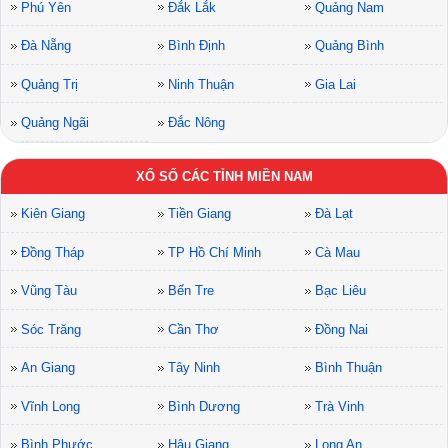
Phú Yên
Đắk Lắk
Quảng Nam
dẫn các bạn. Điều này giúp các bạn nâng cao kiến thức và
tăng cơ hội chiến thắng trong các trận đấu.
Đà Nẵng
Bình Định
Quảng Bình
Giới thiệu các sản phẩm cá cược
Quảng Trị
Ninh Thuận
Gia Lai
đang có tại nhà cái
Quảng Ngãi
Đắc Nông
XỔ SỐ CÁC TỈNH MIỀN NAM
Kiên Giang
Tiền Giang
Đà Lạt
Đồng Tháp
TP Hồ Chí Minh
Cà Mau
Giới thiệu các sản phẩm cá cược đang có tại nhà cái
Vũng Tàu
Bến Tre
Bạc Liêu
Hiện nay, 33WIN là một nhà cái có rất nhiều sản phẩm và
Sóc Trăng
Cần Thơ
Đồng Nai
dịch vụ cá cược hấp dẫn để các bạn có thể lựa chọn. Tuy
nhiên, chúng tôi sẽ giới thiệu đến các bạn những hình thức
An Giang
Tây Ninh
Bình Thuận
được nhiều thành viên tham gia nhất, bao gồm..
Vĩnh Long
Bình Dương
Trà Vinh
Chuyên mục Online casino trực tuyến
Bình Phước
Hậu Giang
Long An