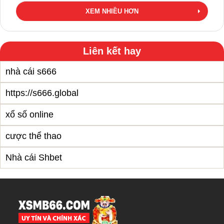
XEM NHIỀU HƠN
Liên kết hay
nhà cái s666
https://s666.global
xổ số online
cược thể thao
Nhà cái Shbet