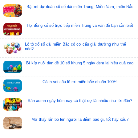
Bật mí dự đoán xổ số đài miền Trung, Miền Nam, miền Bắc
Hội đồng xổ số trực tiếp miền Trung và vấn đề bạn cần biết
Lô tô xổ số đài miền Bắc có cơ cấu giải thưởng như thế
nào?
Bí kíp nuôi dàn đề 10 số khung 5 ngày đem lại hiệu quả cao
Cách soi cầu lô rơi miền bắc chuẩn 100%
Bán xsmn ngày hôm nay có thật sự lãi nhiều như lời đồn?
Mơ thấy rắn bò lên người là điềm báo gì, tốt hay xấu?