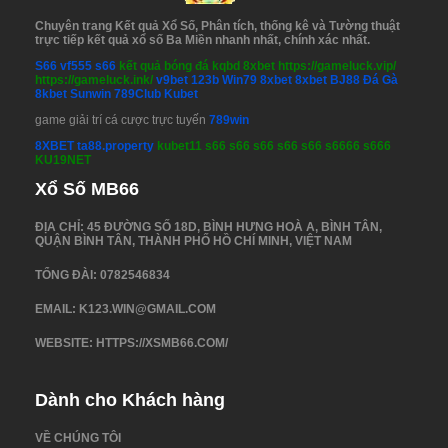
Chuyên trang Kết quả Xổ Số, Phân tích, thống kê và Tường thuật
trực tiếp kết quả xổ số Ba Miền nhanh nhất, chính xác nhất.
S66
vf555
s66
kết quả bóng đá
kqbd
8xbet
https://gameluck.vip/
https://gameluck.ink/
v9bet
123b
Win79
8xbet
8xbet
BJ88 Đá Gà
8kbet
Sunwin
789Club
Kubet
game giải trí cá cược trực tuyến
789win
8XBET
ta88.property
kubet11
s66
s66
s66
s66
s66
s6666
s666
KU19NET
Xổ Số MB66
ĐỊA CHỈ: 45 ĐƯỜNG SỐ 18D, BÌNH HƯNG HOÀ A, BÌNH TÂN,
QUẬN BÌNH TÂN, THÀNH PHỐ HỒ CHÍ MINH, VIỆT NAM
TỔNG ĐÀI: 0782546834
EMAIL:
K123.WIN@GMAIL.COM
WEBSITE: HTTPS://XSMB66.COM/
Dành cho Khách hàng
VỀ CHÚNG TÔI