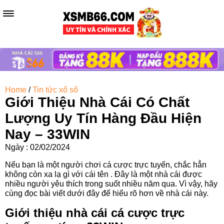
Home
/
Tin tức xổ số
Giới Thiệu Nhà Cái Có Chất
Lượng Uy Tín Hàng Đầu Hiện
Nay – 33WIN
Ngày : 02/02/2024
Nếu bạn là một người chơi cá cược trực tuyến, chắc hẳn
không còn xa lạ gì với cái tên . Đây là một nhà cái được
nhiều người yêu thích trong suốt nhiều năm qua. Vì vậy, hãy
cùng đọc bài viết dưới đây để hiểu rõ hơn về nhà cái này.
Giới thiệu nhà cái cá cược trực