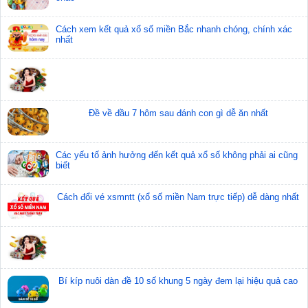
tuyến, ví điện tử, hay thẻ cào điện thoại.
Chiến Lược Cá Cược Hiệu Quả Tại
Cách xem kết quả xổ số miền Bắc nhanh chóng, chính xác
nhất
Nhà Cái 88aa
Đề về đầu 7 hôm sau đánh con gì dễ ăn nhất
Các yếu tố ảnh hưởng đến kết quả xổ số không phải ai cũng
biết
Cách đổi vé xsmntt (xổ số miền Nam trực tiếp) dễ dàng nhất
Chiến Lược Cá Cược Hiệu Quả Tại Nhà Cái 88aa
Bí kíp nuôi dàn đề 10 số khung 5 ngày đem lại hiệu quả cao
Để thành công trong việc cá cược tại nhà cái 88aa, bạn cần