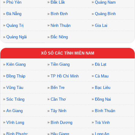
Phú Yên
Đắk Lắk
Quảng Nam
Casino trực tuyến: Các trò chơi như blackjack, roulette,
baccarat đều có sẵn 24/7. Giao diện sống động và cảm
Đà Nẵng
Bình Định
Quảng Bình
giác như đang ở một sòng bạc thực sự khiến người
chơi mê mẩn.
Quảng Trị
Ninh Thuận
Gia Lai
Xổ số: Một vài trò chơi xổ số thú vị cũng được cung cấp,
mang lại cơ hội trúng thưởng lớn cho những ai yêu
Quảng Ngãi
Đắc Nông
thích loại hình này.
Ưu Điểm Nổi Bật
XỔ SỐ CÁC TỈNH MIỀN NAM
Giao diện thân thiện: Thiết kế đơn giản giúp người mới
dễ dàng làm quen.
Kiên Giang
Tiền Giang
Đà Lạt
Khuyến mãi hấp dẫn: Các chương trình khuyến mãi với
tỷ lệ hoàn tiền cao.
Đồng Tháp
TP Hồ Chí Minh
Cà Mau
Hỗ trợ khách hàng tốt: Đội ngũ chăm sóc khách hàng
luôn sẵn sàng hỗ trợ 24/7 qua nhiều kênh liên lạc khác
Vũng Tàu
Bến Tre
Bạc Liêu
nhau.
Sóc Trăng
Cần Thơ
Đồng Nai
Cách Thức Đăng Ký Tài Khoản Tại
Nhà Cái 88aa
An Giang
Tây Ninh
Bình Thuận
Vĩnh Long
Bình Dương
Trà Vinh
Bình Phước
Hậu Giang
Long An