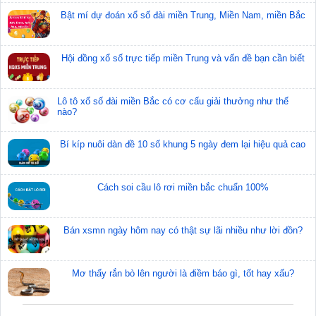
có những chiến lược hợp lý. Dưới đây là một số gợi ý giúp
Bật mí dự đoán xổ số đài miền Trung, Miền Nam, miền Bắc
bạn tối ưu hóa khả năng thắng cược.
Hiểu Rõ Về Trò Chơi
Hội đồng xổ số trực tiếp miền Trung và vấn đề bạn cần biết
Trước khi đặt cược, bạn nên tìm hiểu kỹ về trò chơi mà mình
tham gia. Điều này bao gồm:
Lô tô xổ số đài miền Bắc có cơ cấu giải thưởng như thế
Các quy tắc cơ bản của trò chơi
nào?
Tỷ lệ cược và cách tính thắng thua
Các chiến thuật và mẹo chơi từ những người có kinh
Bí kíp nuôi dàn đề 10 số khung 5 ngày đem lại hiệu quả cao
nghiệm
Việc trang bị kiến thức vững vàng sẽ giúp bạn tự tin hơn khi
Cách soi cầu lô rơi miền bắc chuẩn 100%
đưa ra quyết định.
Quản Lý Ngân Sách
Bán xsmn ngày hôm nay có thật sự lãi nhiều như lời đồn?
Một trong những yếu tố quan trọng nhất trong cá cược là
quản lý ngân sách. Bạn nên xác định số tiền mà mình có thể
chi cho cá cược và không nên vượt quá mức đó.
Mơ thấy rắn bò lên người là điềm báo gì, tốt hay xấu?
Hãy chia nhỏ ngân sách thành các khoản nhỏ cho từng lần
chơi, điều này giúp bạn kiểm soát tốt hơn và tránh mất tiền