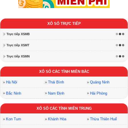
Lịch Sử Hình Thành
Nhà cái 88aa ra đời trong bối cảnh ngành công nghiệp cờ
XỔ SỐ TRỰC TIẾP
bạc trực tuyến đang phát triển mạnh mẽ. Những người sáng
lập đã có nhiều năm kinh nghiệm trong lĩnh vực này, họ
Trực tiếp XSMB
nhận thấy nhu cầu ngày càng cao của người chơi và quyết
định tạo ra một nền tảng thân thiện với người dùng.
Trực tiếp XSMT
Từ khi ra mắt, nhà cái này đã nhanh chóng thu hút được
hàng triệu người chơi nhờ vào giao diện dễ sử dụng, cùng
Trực tiếp XSMN
với đó là những ưu đãi hấp dẫn. Họ đã không ngừng cải
tiến và phát triển để đáp ứng nhu cầu của người chơi.
XỔ SỐ CÁC TỈNH MIỀN BẮC
Dịch Vụ Và Trò Chơi Cung Cấp
Hà Nội
Thái Bình
Quảng Ninh
Nhà cái 88aa cung cấp rất nhiều loại hình cá cược khác
Bắc Ninh
Nam Định
Hải Phòng
nhau, từ cá cược thể thao, casino trực tuyến cho đến xổ số.
Người chơi có thể lựa chọn dễ dàng loại hình mình muốn
tham gia.
XỔ SỐ CÁC TỈNH MIỀN TRUNG
Cá cược thể thao: Đây là phần phổ biến nhất tại 88aa,
Kon Tum
Khánh Hòa
Thừa Thiên Huế
nơi người chơi có thể đặt cược cho các trận đấu bóng
đá, bóng rổ, quần vợt và nhiều môn thể thao khác.