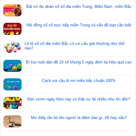
Chương trình tích điểm đổi quà (voucher, tiền mặt, thẻ
cào…)
Bật mí dự đoán xổ số đài miền Trung, Miền Nam, miền Bắc
Đặc biệt, KO66 không “gài” điều kiện ẩn. Tất cả các event
đều có nội dung rõ ràng, được cập nhật công khai trong mục
Hội đồng xổ số trực tiếp miền Trung và vấn đề bạn cần biết
“Ưu đãi” và có đội ngũ CSKH giải đáp 24/7 nếu người chơi
cần hỗ trợ.
Lô tô xổ số đài miền Bắc có cơ cấu giải thưởng như thế
Độ Uy Tín Thể Hiện Qua Từng Chi
nào?
Tiết
Bí kíp nuôi dàn đề 10 số khung 5 ngày đem lại hiệu quả cao
Bảo mật cao cấp chuẩn quốc tế
KO66 sử dụng chứng chỉ SSL 128-bit và hệ thống xác thực
Cách soi cầu lô rơi miền bắc chuẩn 100%
hai lớp (2FA) giúp bảo vệ tài khoản người chơi. Khi rút tiền,
người chơi cần nhập mã OTP được gửi đến số điện
thoại/email đăng ký, từ đó ngăn chặn các hành vi truy cập
Bán xsmn ngày hôm nay có thật sự lãi nhiều như lời đồn?
trái phép.
Ngoài ra, hệ thống còn có tính năng tự động đăng xuất khi
không hoạt động, giúp tránh trường hợp bị kẻ gian lợi dụng
Mơ thấy rắn bò lên người là điềm báo gì, tốt hay xấu?
nếu quên tắt app hoặc để thiết bị mở.
Hỗ trợ khách hàng tận tâm, 24/7