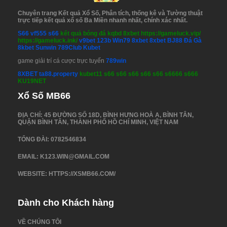
Chuyên trang Kết quả Xổ Số, Phân tích, thống kê và Tường thuật
Chắc chắn là có. KO66 cung cấp tài liệu hướng dẫn chi tiết
trực tiếp kết quả xổ số Ba Miền nhanh nhất, chính xác nhất.
ngay từ trang chủ: từ cách đăng ký, xác minh danh tính,
chọn game phù hợp, đến mẹo cược hiệu quả. Giao diện
S66
vf555
s66
kết quả bóng đá
kqbd
8xbet
https://gameluck.vip/
https://gameluck.ink/
v9bet
123b
Win79
8xbet
8xbet
BJ88 Đá Gà
thân thiện giúp người mới không bị “ngợp” và có thể làm
8kbet
Sunwin
789Club
Kubet
quen chỉ sau vài phút.
game giải trí cá cược trực tuyến
789win
Ngoài ra, nhà cái còn có phòng chơi thử (demo) ở nhiều tựa
8XBET
ta88.property
kubet11
s66
s66
s66
s66
s66
s6666
s666
game, giúp người chơi chưa nạp tiền vẫn có thể tập luyện
KU19NET
và làm quen.
Xổ Số MB66
Vì Sao KO66 Dù Mới Nhưng Được
ĐỊA CHỈ: 45 ĐƯỜNG SỐ 18D, BÌNH HƯNG HOÀ A, BÌNH TÂN,
Ưu Ái?
QUẬN BÌNH TÂN, THÀNH PHỐ HỒ CHÍ MINH, VIỆT NAM
TỔNG ĐÀI: 0782546834
Chơi mượt, không lag, không lỗi
Game đa dạng, mỗi khu vực đều có điểm cuốn riêng
EMAIL:
K123.WIN@GMAIL.COM
Nạp rút siêu tốc – rõ ràng – minh bạch
Không spam, không làm phiền
WEBSITE: HTTPS://XSMB66.COM/
Khuyến mãi thực tế – rút được, không chờ đợi
Tất cả những điều này đều đánh trúng vào nhu cầu thực tế
Dành cho Khách hàng
của người chơi hiện đại: muốn giải trí có lời, không rườm rà,
không mập mờ.
VỀ CHÚNG TÔI