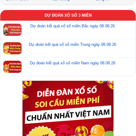
Không chỉ dừng lại ở cá cược thể thao hay casino, KO66
còn phát triển mạnh ở các mảng như bắn cá, quay hũ, xổ số,
tài xỉu, đá gà và game bài dân gian.
DỰ ĐOÁN XỔ SỐ 3 MIỀN
Cá cược thể thao – Kèo đẹp, cập nhật
Dự đoán kết quả xổ số miền Bắc ngày 08.08.26
nhanh, odds hấp dẫn
Với người chơi yêu thích thể thao, đặc biệt là bóng đá,
ko
Dự đoán kết quả xổ số miền Trung ngày 08.08.26
66
cung cấp hàng trăm trận đấu mỗi ngày từ Ngoại Hạng
Anh, Serie A, La Liga cho đến các giải châu Á, châu Mỹ và
cả eSports như LOL, Dota 2. Tỷ lệ kèo được cập nhật theo
Dự đoán kết quả xổ số miền Nam ngày 08.08.26
thời gian thực, luôn sát với biến động thực tế của trận đấu.
Điều này giúp người chơi đọc trận dễ hơn và đưa ra quyết
định nhanh chóng.
Casino trực tuyến – Dealer thật, cảm giác
như sòng bài Las Vegas
Tại khu vực casino, người chơi có thể tham gia Baccarat,
Rồng Hổ, Tài Xỉu, Roulette… với hệ thống livestream HD,
âm thanh sống động và dealer thật vận hành trực tiếp. KO66
còn chia rõ các phòng chơi theo hạn mức, từ tân thủ đến
cao thủ đều có chỗ đứng.