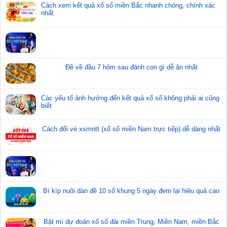
Do nhà cái đang tiến hành bảo trì: Khi hệ thống được
Cách xem kết quả xổ số miền Bắc nhanh chóng, chính xác
nhất
nâng cấp, đường link truy cập vào nhà cái sẽ tạm thời bị
khoá.
Do kết nối internet không ổn định: Nếu có vấn đề với kết
nối mạng, bạn cũng sẽ gặp khó khăn khi truy cập vào
nhà cái.
Do nhà mạng chặn link web: S666 là một nhà cái hoạt
Đề về đầu 7 hôm sau đánh con gì dễ ăn nhất
động hợp pháp, nhưng tại Việt Nam, hình thức cá cược
này vẫn chưa được chấp nhận.
Do máy chủ của nhà cái quá tải: Trong giờ cao điểm, số
Các yếu tố ảnh hưởng đến kết quả xổ số không phải ai cũng
lượng người truy cập đồng thời quá lớn dẫn đến tình
biết
trạng quá tải. Điều này khiến cho những người truy cập
sau sẽ không thể tham gia do không còn slot trống.
Cách đổi vé xsmntt (xổ số miền Nam trực tiếp) dễ dàng nhất
Hướng dẫn truy cập khi link vào S666 bị
chặn
Khi gặp phải việc bị chặn link do một số nguyên nhân khác
nhau, không cần lo lắng quá, vì nhà cái luôn sẵn lòng hỗ trợ
bạn trong mọi tình huống. Dưới đây là một số cách để truy
Bí kíp nuôi dàn đề 10 số khung 5 ngày đem lại hiệu quả cao
cập vào nhà cái khi link bị chặn:
Sử dụng ứng dụng S666: Bạn có thể tải ứng dụng này
Bật mí dự đoán xổ số đài miền Trung, Miền Nam, miền Bắc
về thiết bị của mình và đăng nhập vào tài khoản cá nhân