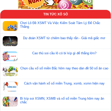
TIN TỨC XỔ SỐ
Chơi Lô Đề XSMT Và Việc Kiểm Soát Tâm Lý Để Chắc
Thắng
Dự đoán XSMT từ chiêm bao thấy rắn - Giải mã giấc mơ
Cao thủ soi cầu lô có bí kíp gì để thắng lớn?
Link Vào S666 Mới Nhất – Cập Nhật Liên Tục 2024
Khi gặp vấn đề về việc truy cập vào S666, nhiều người cảm
thấy hoang mang. Tuy nhiên, không cần lo lắng quá, dưới
Chọn cầu xổ số miền Bắc hôm nay theo dàn đề 50 số ăn cao
đây sẽ giúp bạn hiểu rõ nguyên nhân và cách giải quyết khi
gặp tình huống này.
Cách vận hành xổ số miền Trung, xsmb, xsmn hiện nay
Tại sao link vào S666 hay bị chặn?
Trước khi tìm cách xử lý vấn đề này, hãy cùng đi tìm hiểu
Bí kíp soi XSMN, XSMB và xổ số miền Trung hôm nay ăn
nguyên nhân gây ra tình trạng này. Dưới đây là một số lý do
chắc
khiến bạn không thể truy cập vào nhà cái này: