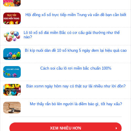
để bắt đầu trải nghiệm với nhà cái.
Sử dụng phần mềm của nhà cái: Các phần mềm như
Hội đồng xổ số trực tiếp miền Trung và vấn đề bạn cần biết
CyberGhost VPN hoặc 1.1.1.1 sẽ giúp bạn truy cập vào
các đường link đã bị chặn.
Sử dụng các đường link phụ: Nếu đường link chính bị
chặn, bạn có thể sử dụng các đường link phụ được nhà
Lô tô xổ số đài miền Bắc có cơ cấu giải thưởng như thế
nào?
cái cung cấp để truy cập một cách nhanh chóng và hiệu
quả.
Bí kíp nuôi dàn đề 10 số khung 5 ngày đem lại hiệu quả cao
Khi truy cập
link vào S666
và gặp phải tình trạng bị chặn,
đôi khi không phải do lỗi từ nhà mạng mà có thể do bạn đã
truy cập vào link rác. Việc này có thể mang lại những rủi ro
Cách soi cầu lô rơi miền bắc chuẩn 100%
như:
Bán xsmn ngày hôm nay có thật sự lãi nhiều như lời đồn?
Mơ thấy rắn bò lên người là điềm báo gì, tốt hay xấu?
XEM NHIỀU HƠN