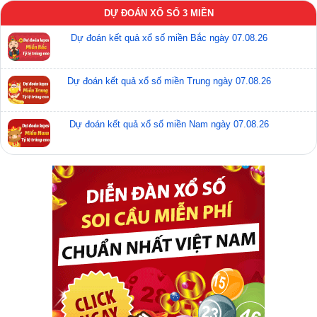
DỰ ĐOÁN XỔ SỐ 3 MIỀN
Kể từ lần sau, để truy cập nhanh chóng hơn, bạn chỉ cần
nhấp vào biểu tượng của nhà cái trên cửa hàng ứng dụng
Dự đoán kết quả xổ số miền Bắc ngày 07.08.26
của bạn. Hệ thống sẽ mở ra giao diện mới được tối ưu hóa
cho thiết bị di động. Từ đó, bạn có thể tham gia cá cược mọi
lúc, mọi nơi một cách thuận tiện.
Dự đoán kết quả xổ số miền Trung ngày 07.08.26
Cách vào S666 bằng máy tính nhanh chóng
Ngoài việc sử dụng điện thoại, bạn cũng có thể truy cập vào
Dự đoán kết quả xổ số miền Nam ngày 07.08.26
nhà cái bằng máy tính một cách dễ dàng. Dưới đây là các
bước để thực hiện việc này:
Bước 1: Truy cập vào
đường link mới nhất của S666
mà nhà cái cung cấp.
Bước 2: Nhấn vào mục Đăng nhập ở góc trên cùng bên
phải của màn hình máy tính.
Bước 3: Điền đầy đủ thông tin cần thiết để đăng nhập,
bao gồm tên đăng nhập và mật khẩu của người chơi.
Nếu thông tin đúng, hệ thống sẽ chuyển bạn đến trang
chủ cá cược chính thức của S666, và bạn có thể bắt
đầu tham gia cá cược ngay lập tức nếu có tiền trong tài
khoản.