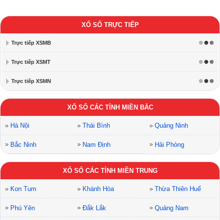
nhiều đường link giả mạo xuất hiện để lừa đảo người chơi
hoặc hạ thấp uy tín của S666, có thể do đối thủ cạnh tranh
XỔ SỐ TRỰC TIẾP
hoặc những cá nhân không trung thực.
Trực tiếp XSMB
Do đó, trước khi truy cập vào bất kỳ đường link nào, người
chơi cần cẩn trọng để phân biệt và tránh xa các đường link
Trực tiếp XSMT
giả mạo. Để giúp người chơi đăng ký và tham gia cá cược
một cách an toàn và thuận tiện, nhà cái đã cung cấp các
đường link mới nhất, đảm bảo an toàn và không bị chặn cho
Trực tiếp XSMN
các hệ điều hành iOS, Android và Windows.
XỔ SỐ CÁC TỈNH MIỀN BẮC
Hướng dẫn truy cập vào nhà cái
S666 mới và đơn giản nhất
Hà Nội
Thái Bình
Quảng Ninh
Việc truy cập vào S666 rất dễ dàng, tương tự như việc truy
Bắc Ninh
Nam Định
Hải Phòng
cập vào các nhà cái khác. Tuy nhiên, để đảm bảo an toàn và
tránh gặp sự cố khi tham gia trò chơi, bạn có thể tham khảo
XỔ SỐ CÁC TỈNH MIỀN TRUNG
các hướng dẫn sau đây để truy cập một cách thuận lợi.
Kon Tum
Khánh Hòa
Thừa Thiên Huế
Phú Yên
Đắk Lắk
Quảng Nam