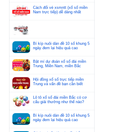
Cách đổi vé xsmntt (xổ số miền
Nam trực tiếp) dễ dàng nhất
Bí kíp nuôi dàn đề 10 số khung 5
ngày đem lại hiệu quả cao
Bật mí dự đoán xổ số đài miền
Trung, Miền Nam, miền Bắc
Hội đồng xổ số trực tiếp miền
Trung và vấn đề bạn cần biết
Lô tô xổ số đài miền Bắc có cơ
cấu giải thưởng như thế nào?
Bí kíp nuôi dàn đề 10 số khung 5
ngày đem lại hiệu quả cao