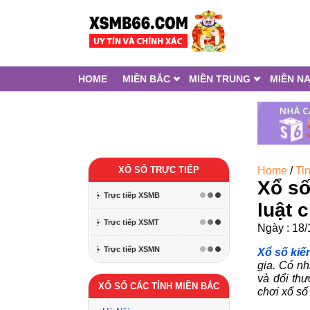
HOME
MIỀN BẮC
MIỀN TRUNG
MIỀN N
XỔ SỐ TRỰC TIẾP
Home
/
Tin
Xổ số
Trực tiếp XSMB
luật 
Trực tiếp XSMT
Ngày : 18
Trực tiếp XSMN
Xổ số kiế
gia. Có nh
và đổi th
XỔ SỐ CÁC TỈNH MIỀN BẮC
chơi xổ số