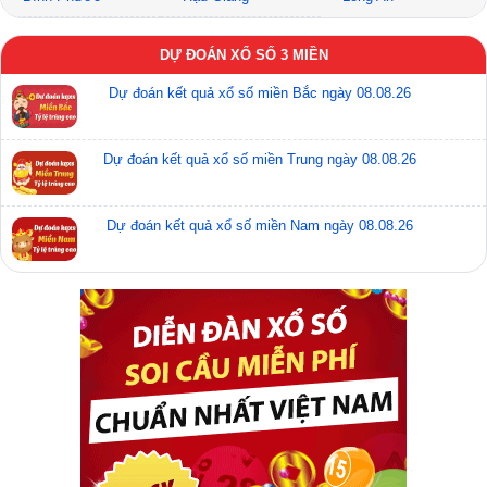
DỰ ĐOÁN XỔ SỐ 3 MIỀN
Dự đoán kết quả xổ số miền Bắc ngày 08.08.26
Dự đoán kết quả xổ số miền Trung ngày 08.08.26
Mơ người yêu ngoại tình, phản bội khiến nhiều người lo
lắng
Nằm mơ thấy quan hệ với người yêu
Dự đoán kết quả xổ số miền Nam ngày 08.08.26
Nếu bạn nằm mơ thấy quan hệ với người yêu. Giấc mơ này
cho thấy người yêu và bạn rất yêu thương nhau. Đồng thời,
bạn luôn muốn dành thật nhiều tình cảm mặn nồng nhất cho
người yêu của mình. Vậy, đã bao giờ bạn thắc mắc mơ ngủ
với người yêu đánh con gì hay chưa? Hãy tiếp tục theo dõi
bài viết để biết được con số mang tài lộc đến cho mình bạn
nhé.
Nằm mơ thấy người yêu hiện tại
Tất cả những giấc mơ về người yêu hiện tại của bạn đều