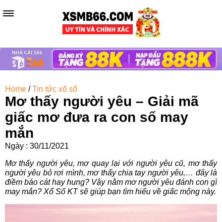
Home
/
Tin tức xổ số
Mơ thấy người yêu – Giải mã
giấc mơ đưa ra con số may
mắn
Ngày : 30/11/2021
Mơ thấy người yêu, mơ quay lại với người yêu cũ, mơ thấy
người yêu bỏ rơi mình, mơ thấy chia tay người yêu,… đây là
điềm báo cát hay hung? Vậy nằm mơ người yêu đánh con gì
may mắn? Xổ Số KT sẽ giúp bạn tìm hiểu về giấc mộng này.