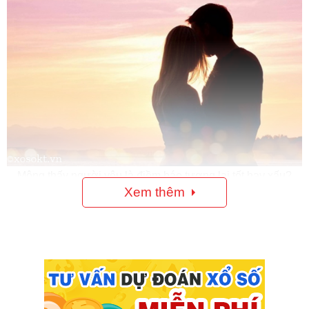
Mộng thấy người yêu là điềm báo tương lai tốt hay xấu?
Xem thêm
Ý nghĩa của giấc mơ thấy người yêu
Theo giới chuyên gia, chiêm bao thấy người yêu tức là bạn
đang nhớ nhung, suy nghĩ về những khoảng thời gian đẹp
đẽ của hai người. Bạn muốn lưu giữ lại những khoảnh
khắc, những kỉ niệm đáng nhớ.
Tuy nhiên, mộng thấy người yêu cũng có nhiều giấc mơ
khác nhau. Mỗi giấc mơ mang những ý nghĩa rất riêng biệt.