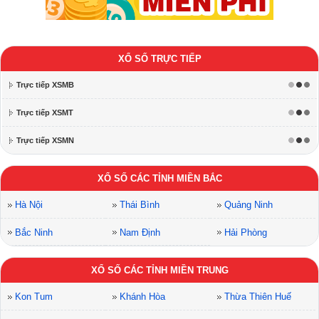
XỔ SỐ TRỰC TIẾP
Trực tiếp XSMB
Trực tiếp XSMT
Trực tiếp XSMN
Đăng ký ee88 trên máy tính dễ dàng
Bước 1: Truy cập trang web của nhà cái
XỔ SỐ CÁC TỈNH MIỀN BẮC
EE88
Hà Nội
Thái Bình
Quảng Ninh
Quý khách vui lòng truy cập vào trang đăng ký của nhà cái
Bắc Ninh
Nam Định
Hải Phòng
EE88 tại
liên kết đăng ký EE88
. Để đăng ký tài khoản mới,
quý khách có thể chọn nút “Đặt cược ngay” trên trang chủ
của EE88.
XỔ SỐ CÁC TỈNH MIỀN TRUNG
Bước 2: Nhập thông tin cá nhân khi đăng ký
Kon Tum
Khánh Hòa
Thừa Thiên Huế
ee88