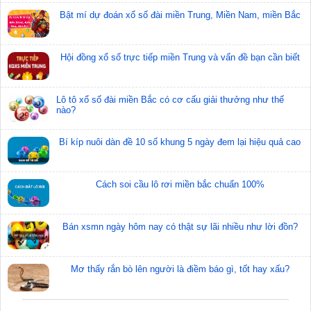
hoàn lại 50% giá trị cược.
Bật mí dự đoán xổ số đài miền Trung, Miền Nam, miền Bắc
Nhà cái EE88 cung cấp hoàn tiền hàng ngày lên đến
3,5%, không giới hạn số tiền.
EE88 tổ chức các chương trình khuyến mãi đặc biệt cho
Hội đồng xổ số trực tiếp miền Trung và vấn đề bạn cần biết
các dịp lễ hoặc sinh nhật của người chơi.
Mỗi trò chơi có tỷ lệ hoàn trả tiền cược riêng biệt, cung
cấp cơ hội cho người chơi nhận lại một phần tiền cược
Lô tô xổ số đài miền Bắc có cơ cấu giải thưởng như thế
sau mỗi ván.
nào?
Bí kíp nuôi dàn đề 10 số khung 5 ngày đem lại hiệu quả cao
Cách soi cầu lô rơi miền bắc chuẩn 100%
Bán xsmn ngày hôm nay có thật sự lãi nhiều như lời đồn?
Mơ thấy rắn bò lên người là điềm báo gì, tốt hay xấu?
Rất nhiều ưu đãi và khuyến mãi dành cho người mới tham
gia đăng ký ee88.