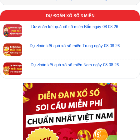
cập nhật đầy đủ thông tin về tài khoản ngân hàng và số điện
thoại.
DỰ ĐOÁN XỔ SỐ 3 MIỀN
Dự đoán kết quả xổ số miền Bắc ngày 08.08.26
Dự đoán kết quả xổ số miền Trung ngày 08.08.26
Dự đoán kết quả xổ số miền Nam ngày 08.08.26
Tiến hành thao tác đăng ký EE88 trên máy tính một cách
đơn giản, dễ dàng
Hướng dẫn đăng ký EE88 đơn giản
trên điện thoại
Quá trình đăng ký EE88 trên điện thoại di động cơ bản