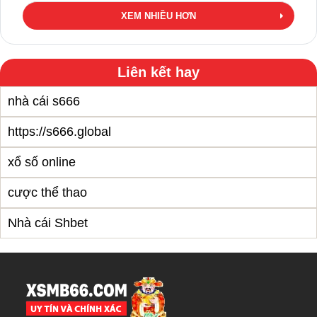
Kết luận
XEM NHIỀU HƠN
Trên đây là hướng dẫn cách
đăng ký EE88
đơn giản nhất
cho các bạn. Hy vọng rằng thông tin này sẽ giúp các bạn trải
nghiệm những điều thú vị và thỏa mãn đam mê cá cược khi
Liên kết hay
tham gia vào nhà cái này. Chúc các bạn bet thủ may mắn và
thắng lớn.
nhà cái s666
https://s666.global
Có thể bạn quan tâm
xổ số online
S666 Casino – Sân Chơi Live Casino Đẳng Cấp Số 1 Tại Nhà Cái
S666
cược thể thao
Bắn Cá Ăn Tiền Tại Nhà Cái 88ee – Trải nghiệm game đổi
thưởng hấp dẫn
Nhà cái Shbet
Xì Dách S66 tại nhà cái S66 – Hướng dẫn chi tiết và thú vị