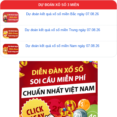
hấp dẫn và đa dạng.
DỰ ĐOÁN XỔ SỐ 3 MIỀN
Bên cạnh đó, SV66 còn có đội ngũ chuyên gia phân tích tỷ
Dự đoán kết quả xổ số miền Bắc ngày 07.08.26
lệ kèo và cung cấp các thông tin, dự đoán giúp người chơi
có thể ra quyết định sáng suốt hơn.
Dự đoán kết quả xổ số miền Trung ngày 07.08.26
Casino Trực Tuyến
Lĩnh vực casino trực tuyến cũng là một thế mạnh của SV66.
Dự đoán kết quả xổ số miền Nam ngày 07.08.26
Nhà cái này hợp tác với các nhà cung cấp phần mềm
casino uy tín hàng đầu như Pragmatic Play, Playtech,
Evolution Gaming và nhiều hãng khác.
Điều này mang đến cho người chơi một thư viện game đa
dạng với đầy đủ các thể loại như bài, xổ số, đánh bạc và cả
những tựa game mới lạ, hấp dẫn. Ngoài ra, các trò chơi tại
SV66 còn được đảm bảo công bằng và an toàn nhờ vào hệ
thống kiểm soát chất lượng nghiêm ngặt.
Lô Đề
Lĩnh vực lô đề cũng là một điểm nhấn của SV66, thu hút
đông đảo người chơi tại Việt Nam. Nhà cái này cung cấp
đầy đủ các trò chơi lô đề truyền thống như lô 2 số, lô 3 số,