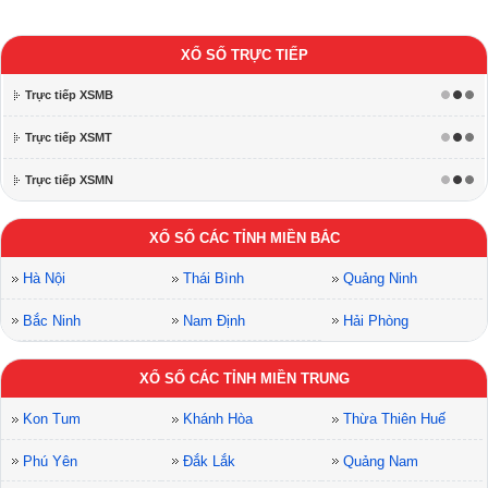
nhật và nâng cấp hệ thống để mang đến trải nghiệm tối ưu
cho người chơi. Điều này đã góp phần đưa SV66 trở thành
một trong những nhà cái uy tín và được yêu thích nhất tại
XỔ SỐ TRỰC TIẾP
châu Á.
Trực tiếp XSMB
Giải Thưởng và Ghi Nhận Của Nhà Cái SV66
Trực tiếp XSMT
Sự thành công của SV66 không chỉ được thể hiện qua
lượng người chơi đăng ký và giao dịch hàng ngày, mà còn
Trực tiếp XSMN
được minh chứng qua các giải thưởng và ghi nhận danh giá
mà nhà cái này đã đạt được.
XỔ SỐ CÁC TỈNH MIỀN BẮC
Trong suốt chặng đường phát triển, SV66 liên tục được các
tổ chức uy tín trong ngành công nghiệp cá cược trao tặng
Hà Nội
Thái Bình
Quảng Ninh
các giải thưởng như “Nhà Cái Uy Tín Nhất Châu Á”, “Nhà
Cái Có Dịch Vụ Chăm Sóc Khách Hàng Tốt Nhất” và nhiều
Bắc Ninh
Nam Định
Hải Phòng
danh hiệu cao quý khác.
Những thành tích này khẳng định vị thế và uy tín của SV66,
XỔ SỐ CÁC TỈNH MIỀN TRUNG
đồng thời tạo niềm tin cho người chơi khi lựa chọn nhà cái
này làm đối tác cá cược.
Kon Tum
Khánh Hòa
Thừa Thiên Huế
Những Dịch Vụ Nổi Bật Của Nhà Cái
Phú Yên
Đắk Lắk
Quảng Nam