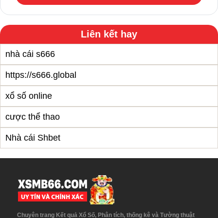
Các Bước Tham Gia Cá Cược Tại
Nhà Cái SV66
Liên kết hay
nhà cái s666
https://s666.global
xổ số online
cược thể thao
Nhà cái Shbet
Để trải nghiệm các dịch vụ cá cược tại SV66, người chơi
chỉ cần thực hiện vài bước đơn giản như sau:
Đăng Ký Tài Khoản
Chuyên trang Kết quả Xổ Số, Phân tích, thống kê và Tường thuật