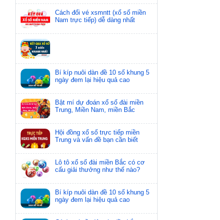
Cách đổi vé xsmntt (xổ số miền
Nam trực tiếp) dễ dàng nhất
Bí kíp nuôi dàn đề 10 số khung 5
ngày đem lại hiệu quả cao
Bật mí dự đoán xổ số đài miền
Trung, Miền Nam, miền Bắc
Hội đồng xổ số trực tiếp miền
Trung và vấn đề bạn cần biết
Lô tô xổ số đài miền Bắc có cơ
cấu giải thưởng như thế nào?
Bí kíp nuôi dàn đề 10 số khung 5
ngày đem lại hiệu quả cao