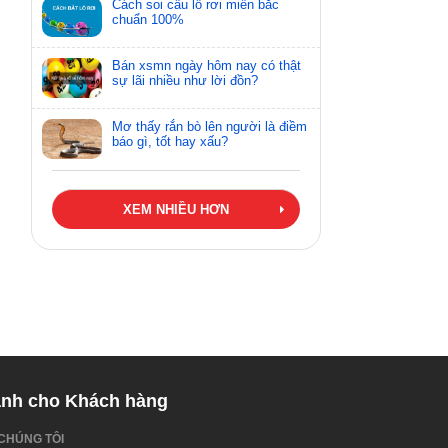
Cách soi cầu lô rơi miền bắc
chuẩn 100%
Bán xsmn ngày hôm nay có thật
sự lãi nhiều như lời đồn?
Mơ thấy rắn bò lên người là điềm
báo gì, tốt hay xấu?
XEM NHIỀU HƠN
nh cho Khách hàng
CHÚNG TÔI