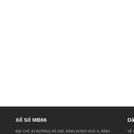
ả 3 loại hình xổ số đều có mục đích ích nước lợi nhà
hác nhau
những điểm khác nhau thì khi quay kết quả xổ số miền Nam
kết quả XSMB, kết quả XSMT sẽ có những điểm khác nhau.
 như:
ểm quay thưởng
n Bắc, miền Nam, miền Trung sẽ khác nhau về địa điểm quay
ối với xổ số miền Bắc sẽ được quay tại trường quay S4 của
Xổ Số MB66
Dà
 hình kỹ thuật số VTC, địa chỉ số 65 Lạc Trung, quận Hai Bà
 Nội. Đối với
xổ số kiến thiết miền Trung
và miền Nam sẽ
ĐỊA CHỈ: 45 ĐƯỜNG SỐ 18D, BÌNH HƯNG HOÀ A, BÌNH
VỀ 
thưởng tại hội trường của công ty xổ số.