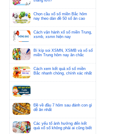
thắng lớn?
Chọn cầu xổ số miền Bắc hôm
nay theo dàn đề 50 số ăn cao
Cách vận hành xổ số miền Trung,
xsmb, xsmn hiện nay
Bí kíp soi XSMN, XSMB và xổ số
miền Trung hôm nay ăn chắc
Cách xem kết quả xổ số miền
Bắc nhanh chóng, chính xác nhất
Đề về đầu 7 hôm sau đánh con gì
dễ ăn nhất
Các yếu tố ảnh hưởng đến kết
quả xổ số không phải ai cũng biết