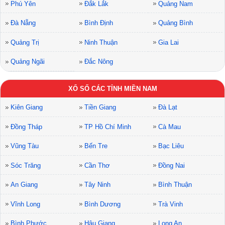
Phú Yên
Đắk Lắk
Quảng Nam
Đà Nẵng
Bình Định
Quảng Bình
Bảng bạch thủ đề XSMB lâu về nhất tính đến ngày
07/10/2022
Quảng Trị
Ninh Thuận
Gia Lai
Quảng Ngãi
Đắc Nông
???? Đầu câm
0
xuất hiện, đít (đuôi) lô câm
không có
???? Chạm gan đặc biệt Miền Bắc lâu chưa về:
92 – 16 –
XỔ SỐ CÁC TỈNH MIỀN NAM
00
Kiên Giang
Tiền Giang
Đà Lạt
???? 2 số cuối giải đặc biệt Miền Bắc về theo tuần:
43 – 17
Đồng Tháp
TP Hồ Chí Minh
Cà Mau
???? Tần suất lô tô:
Vũng Tàu
Bến Tre
Bạc Liêu
Sóc Trăng
Cần Thơ
Đồng Nai
An Giang
Tây Ninh
Bình Thuận
Vĩnh Long
Bình Dương
Trà Vinh
Bình Phước
Hậu Giang
Long An