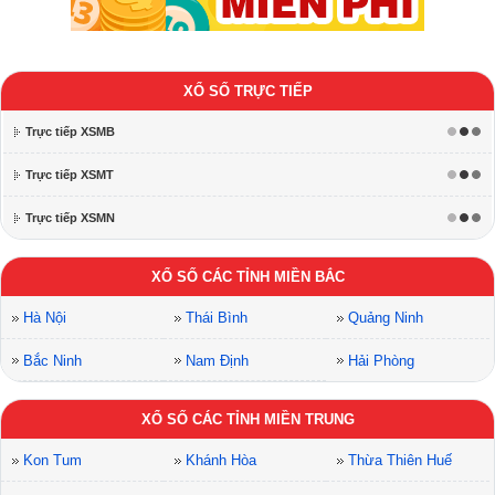
07/10/2022 với cơ hội trúng giải cao, cụ thể như sau:
???? Thống kê cặp lô đẹp Miền Bắc về nhiều trong ngày
hôm nay:
57 – 46
XỔ SỐ TRỰC TIẾP
???? Lô tô gan XSMB hôm nay lâu ra nhất trong ngày hôm
nay:
73 – 58 – 10 – 21 – 49 – 08 – 54
Trực tiếp XSMB
???? Thống kê 2 số cuối GĐB lâu về nhất tính đến hôm nay:
Trực tiếp XSMT
Trực tiếp XSMN
XỔ SỐ CÁC TỈNH MIỀN BẮC
Hà Nội
Thái Bình
Quảng Ninh
Bắc Ninh
Nam Định
Hải Phòng
XỔ SỐ CÁC TỈNH MIỀN TRUNG
Kon Tum
Khánh Hòa
Thừa Thiên Huế