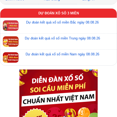
DỰ ĐOÁN XỔ SỐ 3 MIỀN
Dự đoán kết quả xổ số miền Bắc ngày 08.08.26
Bảng tham khảo tần suất lô tô XSMB hôm nay ngày
07/10/2022
Dự đoán kết quả xổ số miền Trung ngày 08.08.26
???? 3. Các cặp số lô tô được anh
Dự đoán kết quả xổ số miền Nam ngày 08.08.26
em chơi nhiều nhất hôm nay
07/10/2022:
Dưới đây là tất cả số tổng hợp top các cặp loto được nhiều
người lựa chọn chơinhiều nhất trên cơ sở soi cầu XSMB
ngày 07/10/2022 chạy nhiều ngày, xác định vị trí số đầu tiên
của giải đặc biệt là 0 đến tới số cuối cùng của giải 7 là vị trí
106. các bạn có thể kết hợp với những dự đoán ở trên đó để
lựa chọn cho mình cặp số đẹp nhất để chơi cho hôm nay
hoặc ngày mai anh em nhé:
???? Soi cầu lô chạy ăn 5 ngày liên tiếp:
13