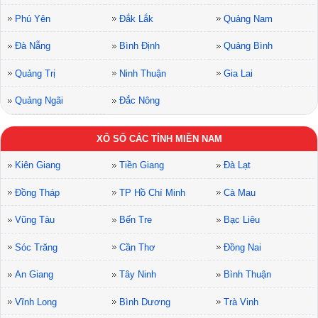
Phú Yên
Đắk Lắk
Quảng Nam
???? Cặp số về nhiều nhất:
99 – 89 – 03 – 95 – 39
Đà Nẵng
Bình Định
Quảng Bình
???? Thống kê giải tám Tây Ninh:
77 – 13 – 86 – 12 – 17 –
97 – 38
Quảng Trị
Ninh Thuận
Gia Lai
???? TK 2 số cuối giải ĐB:
87 – 91 – 01 – 49 – 29 – 59 – 45
Quảng Ngãi
Đắc Nông
Dự đoán soi cầu và thống kê XS An Giang
hôm nay ngày 03/11/2022
XỔ SỐ CÁC TỈNH MIỀN NAM
???? Loto gan:
09 – 01 – 35 – 84 – 95
Kiên Giang
Tiền Giang
Đà Lạt
???? Cặp số về nhiều nhất:
39 – 44 – 50 – 71 – 44
Đồng Tháp
TP Hồ Chí Minh
Cà Mau
???? Thống kê giải tám An Giang:
23 – 22 – 15 – 31 – 49 –
43 – 00
Vũng Tàu
Bến Tre
Bạc Liêu
???? TK 2 số cuối giải ĐB:
69 – 80 – 26 – 49 – 47 – 03 – 18
Sóc Trăng
Cần Thơ
Đồng Nai
Dự đoán soi cầu và thống kê XS Bình Thuận
An Giang
Tây Ninh
Bình Thuận
hôm nay ngày 03/11/2022
Vĩnh Long
Bình Dương
Trà Vinh
???? Loto gan:
63 – 03 – 42 – 69 – 81