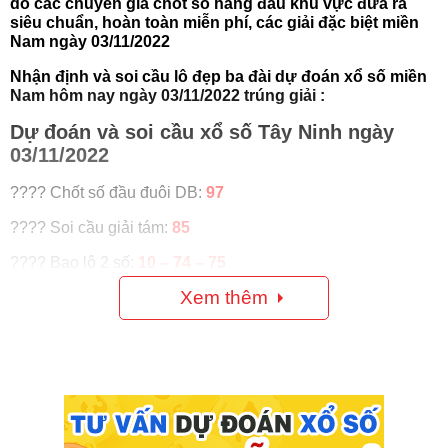
do các chuyên gia chốt số hàng đầu khu vực đưa ra
siêu chuẩn, hoàn toàn miễn phí, các giải đặc biệt miền
Nam ngày 03/11/2022
Nhận định và soi cầu lô đẹp ba đài dự đoán xổ số miền
Nam hôm nay ngày 03/11/2022 trúng giải :
Dự đoán và soi cầu xổ số Tây Ninh ngày
03/11/2022
???? Chốt số đầu đuôi DB:
97
???? Soi cầu giải tám:
85
???? Bao lô 2 số:
10 – 74 – 75
Xem thêm
Dự đoán và soi cầu xổ số An Giang ngày
03/11/2022
???? Chốt số đầu đuôi DB:
18
???? Soi cầu giải tám:
97
???? Bao lô 2 số:
39 – 25 – 78