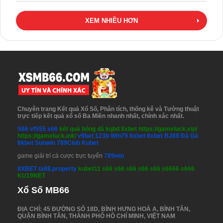
Dự đoán và soi cầu lô bạch thủ Bình Thuận
hôm nay ngày 03/11/2022
XEM NHIỀU HƠN
Chuyên trang Kết quả Xổ Số, Phân tích, thống kê và Tường thuật
trực tiếp kết quả xổ số Ba Miền nhanh nhất, chính xác nhất.
S66
vf555
s66
kết quả bóng đá
kqbd
8xbet
https://gameluck.vip/
https://gameluck.ink/
v9bet
123b
Win79
8xbet
8xbet
BJ88 Đá Gà
8kbet
Sunwin
789Club
Kubet
game giải trí cá cược trực tuyến
789win
8XBET
ta88.property
kubet11
s66
s66
s66
s66
s66
s6666
s666
KU19NET
Xổ Số MB66
ĐỊA CHỈ: 45 ĐƯỜNG SỐ 18D, BÌNH HƯNG HOÀ A, BÌNH TÂN,
QUẬN BÌNH TÂN, THÀNH PHỐ HỒ CHÍ MINH, VIỆT NAM