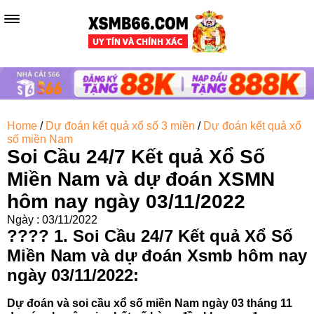
Home
/
Dự đoán kết quả xổ số 3 miền
/
Dự đoán kết quả xổ
số miền Nam
Soi Cầu 24/7 Kết quả Xổ Số
Miền Nam và dự đoán XSMN
hôm nay ngày 03/11/2022
Ngày : 03/11/2022
???? 1.
Soi Cầu 24/7 Kết quả Xổ Số
Miền Nam và dự đoán Xsmb hôm nay
ngày 03/11/2022:
Dự đoán và soi cầu xổ số miền Nam ngày 03 tháng 11