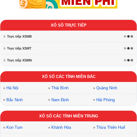
:
17/9/2022:
???? Chốt số đầu đuôi DB:
83
XỔ SỐ TRỰC TIẾP
???? Soi cầu giải tám:
20
Trực tiếp XSMB
???? Bao lô 2 số:
44 – 25 – 26
Trực tiếp XSMT
Dự đoán và soi cầu xổ số Hậu Giang ngày
:
17/9/2022:
Trực tiếp XSMN
???? Chốt số đầu đuôi DB:
98
XỔ SỐ CÁC TỈNH MIỀN BẮC
???? Soi cầu giải tám:
18
Hà Nội
Thái Bình
Quảng Ninh
???? Bao lô 2 số:
57 – 08 – 07
Bắc Ninh
Nam Định
Hải Phòng
???? 2. Dự đoán và soi cầu xổ số
miền Nam ngày 17/09/2022:
XỔ SỐ CÁC TỈNH MIỀN TRUNG
Dự đoán và soi cầu tổng hợp hôm nay sẽ đưa ra cho anh
Kon Tum
Khánh Hòa
Thừa Thiên Huế
em thông tin của những cặp lô đẹp, những bộ số đầu đuôi lô
tô vip, giải đặc biệt, giải tám xổ số kiến thiết miền Nam xuất