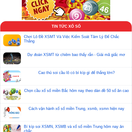
51 – 52
???? TK 2 số cuối giải ĐB:
65 – 92 – 26 – 71 – 44 – 58 – 37
???? 3. Dự đoán và soi cầu bạch thủ
TIN TỨC XỔ SỐ
miền Nam ngày :
17/9/2022:
Chơi Lô Đề XSMT Và Việc Kiểm Soát Tâm Lý Để Chắc
Thắng
Dự đoán và soi cầu XSMN ngày tìm lô tô bạch thủ của các
đài miền Nam được chuẩn đo
17/9/2022:
án từ các vị trí trong
bảng kết quả có thời gian rơi liên tiếp trong 3 kỳ liên tiếp
Dự đoán XSMT từ chiêm bao thấy rắn - Giải mã giấc mơ
được hệ thống tổng hợp dưới đây, cho anh em tham khảo:
Dự đoán và soi cầu lô bạch thủ TP HCM hôm
Cao thủ soi cầu lô có bí kíp gì để thắng lớn?
nay ngày :
17/9/2022:
Chọn cầu xổ số miền Bắc hôm nay theo dàn đề 50 số ăn cao
Cách vận hành xổ số miền Trung, xsmb, xsmn hiện nay
Bí kíp soi XSMN, XSMB và xổ số miền Trung hôm nay ăn
chắc