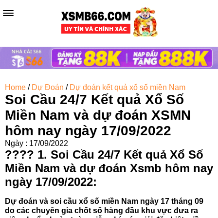
Home
/
Dự Đoán
/
Dự đoán kết quả xổ số miền Nam
Soi Cầu 24/7 Kết quả Xổ Số
Miền Nam và dự đoán XSMN
hôm nay ngày 17/09/2022
Ngày : 17/09/2022
???? 1.
Soi Cầu 24/7 Kết quả Xổ Số
Miền Nam và dự đoán Xsmb hôm nay
ngày 17/09/2022:
Dự đoán và soi cầu xổ số miền Nam ngày 17 tháng 09
do các chuyên gia chốt số hàng đầu khu vực đưa ra