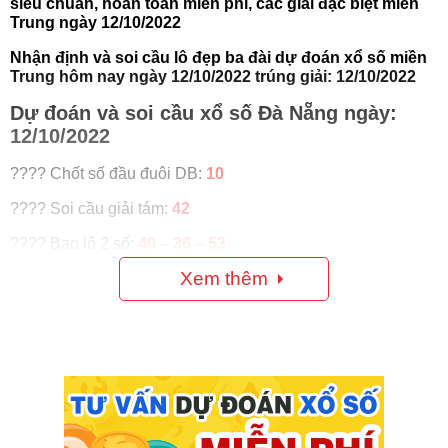
siêu chuẩn, hoàn toàn miễn phí, các giải đặc biệt miền
Trung ngày 12/10/2022
Nhận định và soi cầu lô đẹp ba đài dự đoán xổ số miền
Trung hôm nay ngày 12/10/2022 trúng giải: 12/10/2022
Dự đoán và soi cầu xổ số Đà Nẵng ngày:
12/10/2022
???? Chốt số đầu đuôi DB:
10
???? Soi cầu giải tám:
42
???? Bao lô 2 số:
40 – 36 – 53
Xem thêm
Dự đoán và soi cầu xổ số Khánh Hòa ngày:
12/10/2022
???? Chốt số đầu đuôi DB:
88
???? Soi cầu giải tám:
51
???? Bao lô 2 số:
93 – 81 – 50