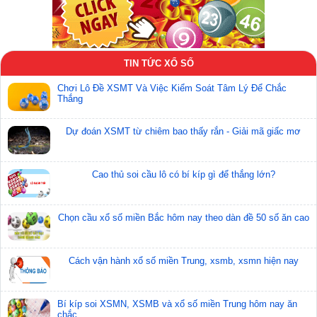
TIN TỨC XỔ SỐ
Chơi Lô Đề XSMT Và Việc Kiểm Soát Tâm Lý Để Chắc
Thắng
Bạch thủ lô tô rơi 3 ngày lô XSKH ngày 12/10/2022
Dự đoán XSMT từ chiêm bao thấy rắn - Giải mã giấc mơ
Dự đoán và Soi cầu lô tô bạch thủ Kon Tum
hôm nay ngày 12/10/2022:
Cao thủ soi cầu lô có bí kíp gì để thắng lớn?
Chọn cầu xổ số miền Bắc hôm nay theo dàn đề 50 số ăn cao
Cách vận hành xổ số miền Trung, xsmb, xsmn hiện nay
Bí kíp soi XSMN, XSMB và xổ số miền Trung hôm nay ăn
chắc