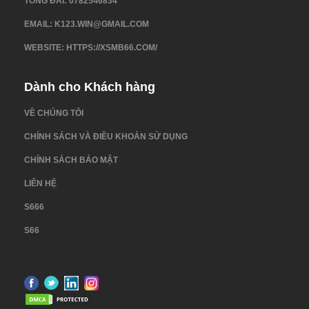
TỔNG ĐÀI: 0782546834
EMAIL:
K123.WIN@GMAIL.COM
WEBSITE: HTTPS://XSMB66.COM/
Dành cho Khách hàng
VỀ CHÚNG TÔI
CHÍNH SÁCH VÀ ĐIỀU KHOẢN SỬ DỤNG
CHÍNH SÁCH BẢO MẬT
LIÊN HỆ
S666
S66