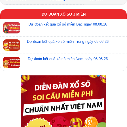
19/09/2022:
DỰ ĐOÁN XỔ SỐ 3 MIỀN
Dự đoán kết quả xổ số miền Bắc ngày 08.08.26
Dự đoán kết quả xổ số miền Trung ngày 08.08.26
Dự đoán kết quả xổ số miền Nam ngày 08.08.26