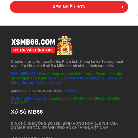
XEM NHIỀU HƠN
Chuyên trang Kết quả Xổ Số, Phân tích, thống kê và Tường thuật
trực tiếp kết quả xổ số Ba Miền nhanh nhất, chính xác nhất.
S66
vf555
s66
kết quả bóng đá
kqbd
8xbet
https://gameluck.vip/
https://gameluck.ink/
v9bet
123b
Win79
8xbet
8xbet
BJ88 Đá Gà
8kbet
Sunwin
789Club
Kubet
game giải trí cá cược trực tuyến
789win
8XBET
ta88.property
kubet11
s66
s66
s66
s66
s66
s6666
s666
KU19NET
Xổ Số MB66
ĐỊA CHỈ: 45 ĐƯỜNG SỐ 18D, BÌNH HƯNG HOÀ A, BÌNH TÂN,
QUẬN BÌNH TÂN, THÀNH PHỐ HỒ CHÍ MINH, VIỆT NAM